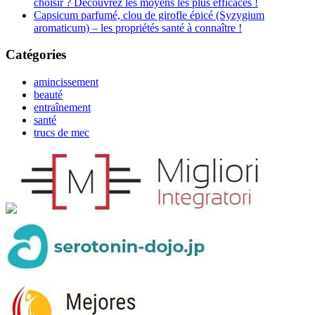
choisir ? Découvrez les moyens les plus efficaces !
Capsicum parfumé, clou de girofle épicé (Syzygium
aromaticum) – les propriétés santé à connaître !
Catégories
amincissement
beauté
entraînement
santé
trucs de mec