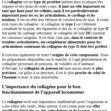
Le
collagène
est un
type de protéine
présent dans la plupart des
organes et des tissus de notre corps.
Il joue un rôle important en
tant que liant pour les cellules, mais il est particulièrement
important pour les os, les articulations, le cartilage et les
tendons.
Il est en effet leur élément de construction de base. Il existe
trois types de collagène : le collagène de
type I
est l’élément
constitutif de la peau, des ligaments et des os, le collagène de type
II
fait partie du cartilage articulaire, le collagène de type
III
construit
les vaisseaux sanguins. Il est donc clair que
, dans le contexte de
troubles articulatoires, un complément alimentaire pour les
articulations contenant du collagène de type II doit être préféré
.
Il convient également de noter l’
origine de cette composante
. Dans
les préparations disponibles sur le marché, il s’agit généralement du
collagène provenant de poissons, de volailles ou d’animaux
d’élevage. Le
collagène de poisson est
sans aucun doute le
plus
précieux
, car grâce à sa structure, il est le plus
proche de celui de
l’homme
et donc le plus absorbable.
L’importance du collagène pour le bon
fonctionnement de l’appareil locomoteur
Le
collagène
revêt une importance multilatérale pour l’organisme et
a des effets très variés. Mais surtout, il est connu pour son
effet
positif sur l’état des os, des articulations et de la peau
. En ce qui