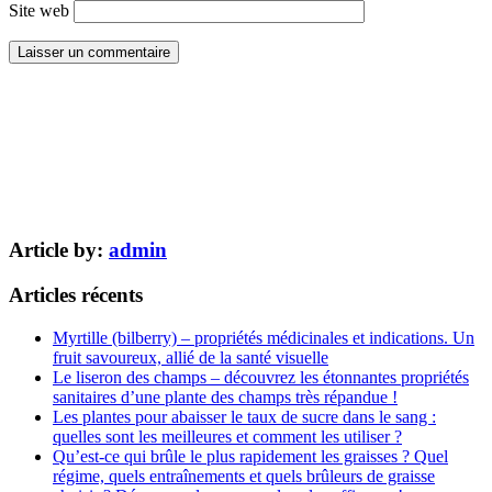
Site web
Article by:
admin
Articles récents
Myrtille (bilberry) – propriétés médicinales et indications. Un
fruit savoureux, allié de la santé visuelle
Le liseron des champs – découvrez les étonnantes propriétés
sanitaires d’une plante des champs très répandue !
Les plantes pour abaisser le taux de sucre dans le sang :
quelles sont les meilleures et comment les utiliser ?
Qu’est-ce qui brûle le plus rapidement les graisses ? Quel
régime, quels entraînements et quels brûleurs de graisse