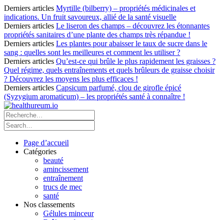
Derniers articles
Myrtille (bilberry) – propriétés médicinales et
indications. Un fruit savoureux, allié de la santé visuelle
Derniers articles
Le liseron des champs – découvrez les étonnantes
propriétés sanitaires d’une plante des champs très répandue !
Derniers articles
Les plantes pour abaisser le taux de sucre dans le
sang : quelles sont les meilleures et comment les utiliser ?
Derniers articles
Qu’est-ce qui brûle le plus rapidement les graisses ?
Quel régime, quels entraînements et quels brûleurs de graisse choisir
? Découvrez les moyens les plus efficaces !
Derniers articles
Capsicum parfumé, clou de girofle épicé
(Syzygium aromaticum) – les propriétés santé à connaître !
Page d’accueil
Catégories
beauté
amincissement
entraînement
trucs de mec
santé
Nos classements
Gélules minceur