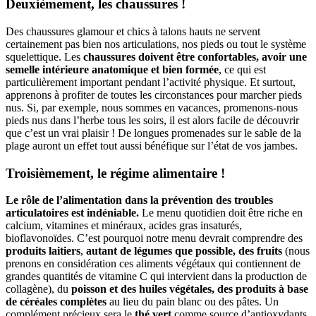
Deuxièmement, les chaussures !
Des chaussures glamour et chics à talons hauts ne servent
certainement pas bien nos articulations, nos pieds ou tout le système
squelettique. Les
chaussures doivent être confortables, avoir une
semelle intérieure anatomique et bien formée
, ce qui est
particulièrement important pendant l’activité physique. Et surtout,
apprenons à profiter de toutes les circonstances pour marcher pieds
nus. Si, par exemple, nous sommes en vacances, promenons-nous
pieds nus dans l’herbe tous les soirs, il est alors facile de découvrir
que c’est un vrai plaisir ! De longues promenades sur le sable de la
plage auront un effet tout aussi bénéfique sur l’état de vos jambes.
Troisièmement, le régime alimentaire !
Le rôle de l’alimentation dans la prévention des troubles
articulatoires est indéniable.
Le menu quotidien doit être riche en
calcium, vitamines et minéraux, acides gras insaturés,
bioflavonoïdes. C’est pourquoi notre menu devrait comprendre des
produits laitiers
,
autant de légumes que possible, des fruits
(nous
prenons en considération ces aliments végétaux qui contiennent de
grandes quantités de vitamine C qui intervient dans la production de
collagène), du
poisson et des huiles végétales, des produits à base
de céréales complètes
au lieu du pain blanc ou des pâtes. Un
complément précieux sera le
thé vert
comme source d’antioxydants,