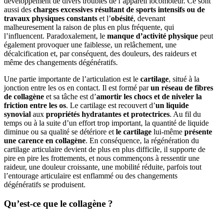
développement de divers troubles de l’appareil locomoteur. Ce sont
aussi des
charges excessives résultant de sports intensifs ou de
travaux physiques constants
et l’
obésité
, devenant
malheuresement la raison de plus en plus fréquente, qui
l’influencent. Paradoxalement, le
manque d’activité physique
peut
également provoquer une faiblesse, un relâchement, une
décalcification et, par conséquent, des douleurs, des raideurs et
même des changements dégénératifs.
Une partie importante de l’articulation est le
cartilage
, situé à la
jonction entre les os en contact. Il est formé par
un réseau de fibres
de collagène
et sa tâche est d’
amortir les chocs et de niveler la
friction entre les os
. Le cartilage est recouvert d’
un liquide
synovial
aux
propriétés hydratantes et protectrices
. Au fil du
temps ou à la suite d’un effort trop important, la quantité de liquide
diminue ou sa qualité se détériore et
le cartilage
lui-même
présente
une carence en collagène
. En conséquence, la régénération du
cartilage articulaire devient de plus en plus difficile, il supporte de
pire en pire les frottements, et nous commençons à ressentir une
raideur, une douleur croissante, une mobilité réduite, parfois tout
l’entourage articulaire est enflammé ou des changements
dégénératifs se produisent.
Qu’est-ce que le collagène ?