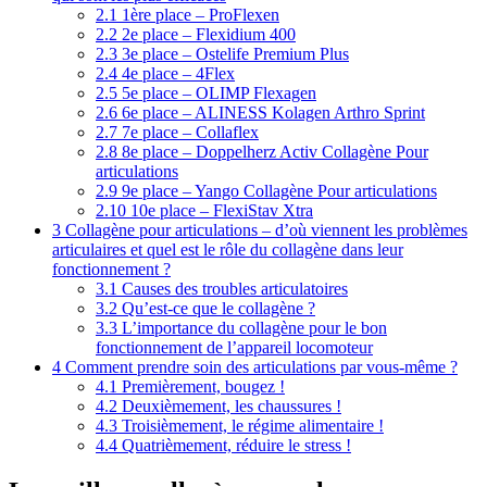
2.1
1ère place – ProFlexen
2.2
2e place – Flexidium 400
2.3
3e place – Ostelife Premium Plus
2.4
4e place – 4Flex
2.5
5e place – OLIMP Flexagen
2.6
6e place – ALINESS Kolagen Arthro Sprint
2.7
7e place – Collaflex
2.8
8e place – Doppelherz Activ Collagène Pour
articulations
2.9
9e place – Yango Collagène Pour articulations
2.10
10e place – FlexiStav Xtra
3
Collagène pour articulations – d’où viennent les problèmes
articulaires et quel est le rôle du collagène dans leur
fonctionnement ?
3.1
Causes des troubles articulatoires
3.2
Qu’est-ce que le collagène ?
3.3
L’importance du collagène pour le bon
fonctionnement de l’appareil locomoteur
4
Comment prendre soin des articulations par vous-même ?
4.1
Premièrement, bougez !
4.2
Deuxièmement, les chaussures !
4.3
Troisièmement, le régime alimentaire !
4.4
Quatrièmement, réduire le stress !