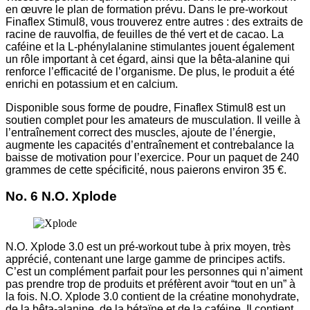
en œuvre le plan de formation prévu. Dans le pre-workout
Finaflex Stimul8, vous trouverez entre autres : des extraits de
racine de rauvolfia, de feuilles de thé vert et de cacao. La
caféine et la L-phénylalanine stimulantes jouent également
un rôle important à cet égard, ainsi que la bêta-alanine qui
renforce l’efficacité de l’organisme. De plus, le produit a été
enrichi en potassium et en calcium.
Disponible sous forme de poudre, Finaflex Stimul8 est un
soutien complet pour les amateurs de musculation. Il veille à
l’entraînement correct des muscles, ajoute de l’énergie,
augmente les capacités d’entraînement et contrebalance la
baisse de motivation pour l’exercice. Pour un paquet de 240
grammes de cette spécificité, nous paierons environ 35 €.
No. 6 N.O. Xplode
N.O. Xplode 3.0 est un pré-workout tube à prix moyen, très
apprécié, contenant une large gamme de principes actifs.
C’est un complément parfait pour les personnes qui n’aiment
pas prendre trop de produits et préfèrent avoir “tout en un” à
la fois. N.O. Xplode 3.0 contient de la créatine monohydrate,
de la bêta-alanine, de la bétaïne et de la caféine. Il contient