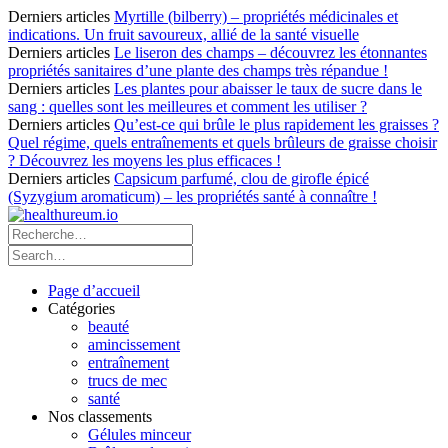
Derniers articles
Myrtille (bilberry) – propriétés médicinales et
indications. Un fruit savoureux, allié de la santé visuelle
Derniers articles
Le liseron des champs – découvrez les étonnantes
propriétés sanitaires d’une plante des champs très répandue !
Derniers articles
Les plantes pour abaisser le taux de sucre dans le
sang : quelles sont les meilleures et comment les utiliser ?
Derniers articles
Qu’est-ce qui brûle le plus rapidement les graisses ?
Quel régime, quels entraînements et quels brûleurs de graisse choisir
? Découvrez les moyens les plus efficaces !
Derniers articles
Capsicum parfumé, clou de girofle épicé
(Syzygium aromaticum) – les propriétés santé à connaître !
Page d’accueil
Catégories
beauté
amincissement
entraînement
trucs de mec
santé
Nos classements
Gélules minceur