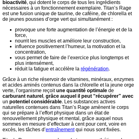
bioactivité
, qui dotent le corps de tous les ingrédients
nécessaires à un fonctionnement exemplaire. Titan’s Rage
est une fusion unique de taurine, de caféine, de chlorella et
de jeunes pousses d’orge vert qui simultanément :
provoque une forte augmentation de l’énergie et de la
force,
nourrit les muscles et améliore leur construction,
influence positivement l’humeur, la motivation et la
concentration,
vous permet de faire de l’exercice plus longtemps et
plus intensément,
réduit la fatigue et accélère la
régénération
.
Grâce à un riche réservoir de vitamines, minéraux, enzymes
et acides aminés contenus dans la chlorelle et la jeune orge
verte, l’organisme reçoit
une
quantité
optimale
de
carburant
naturel
,
grâce
auquel
il peut
“
récupérer
”
avec
un
potentiel
considérable
. Les substances actives
naturelles contenues dans Titan’s Rage amènent le corps
qui se prépare à l’effort physique dans un état de
renouvellement physique et mental, grâce auquel nous
sommes en mesure d’effectuer à cent pour cent, voire en
excès, les tâches d’
entraînement
qui nous sont fixées.