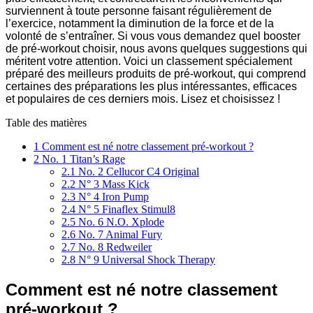
surviennent à toute personne faisant régulièrement de
l’exercice, notamment la diminution de la force et de la
volonté de s’entraîner. Si vous vous demandez quel booster
de pré-workout choisir, nous avons quelques suggestions qui
méritent votre attention. Voici un classement spécialement
préparé des meilleurs produits de pré-workout, qui comprend
certaines des préparations les plus intéressantes, efficaces
et populaires de ces derniers mois. Lisez et choisissez !
Table des matières
1
Comment est né notre classement pré-workout ?
2
No. 1 Titan’s Rage
2.1
No. 2 Cellucor C4 Original
2.2
N° 3 Mass Kick
2.3
N° 4 Iron Pump
2.4
N° 5 Finaflex Stimul8
2.5
No. 6 N.O. Xplode
2.6
No. 7 Animal Fury
2.7
No. 8 Redweiler
2.8
N° 9 Universal Shock Therapy
Comment est né notre classement
pré-workout ?