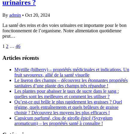
urinaires ?
By
admin
•
Oct 20, 2024
La santé des reins et des voies urinaires est importante pour le bon
fonctionnement de l’organisme. Notre alimentation quotidienne
peut…
1
2
…
46
Articles récents
Myrtille (bilberry) – propriétés médicinales et indications. Un
fruit savoureux, allié de la santé visuelle
Le liseron des champs – découvrez les étonnantes propriétés
sanitaires d’une plante des champs très répandue !
Les plantes pour abaisser le taux de sucre dans le sang :
quelles sont les meilleures et comment les utiliser ?
Qu’est-ce qui brûle le plus rapidement les graisses ? Quel
régime, quels entraînements et quels brûleurs de graisse
choisir ? Découvrez les moyens les plus efficaces !
Capsicum parfumé, clou de girofle épicé (Syzygium
aromaticum) – les propriétés santé à connaître !