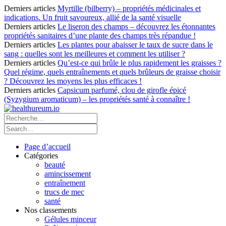
Derniers articles
Myrtille (bilberry) – propriétés médicinales et
indications. Un fruit savoureux, allié de la santé visuelle
Derniers articles
Le liseron des champs – découvrez les étonnantes
propriétés sanitaires d’une plante des champs très répandue !
Derniers articles
Les plantes pour abaisser le taux de sucre dans le
sang : quelles sont les meilleures et comment les utiliser ?
Derniers articles
Qu’est-ce qui brûle le plus rapidement les graisses ?
Quel régime, quels entraînements et quels brûleurs de graisse choisir
? Découvrez les moyens les plus efficaces !
Derniers articles
Capsicum parfumé, clou de girofle épicé
(Syzygium aromaticum) – les propriétés santé à connaître !
Page d’accueil
Catégories
beauté
amincissement
entraînement
trucs de mec
santé
Nos classements
Gélules minceur