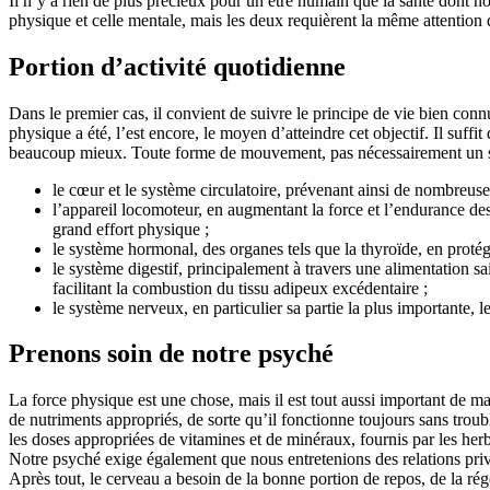
Il n’y a rien de plus précieux pour un être humain que la santé dont n
physique et celle mentale, mais les deux requièrent la même attention d
Portion d’activité quotidienne
Dans le premier cas, il convient de suivre le principe de vie bien connu
physique a été, l’est encore, le moyen d’atteindre cet objectif. Il suff
beaucoup mieux. Toute forme de mouvement, pas nécessairement un spor
le cœur et le système circulatoire, prévenant ainsi de nombreuse
l’appareil locomoteur, en augmentant la force et l’endurance des 
grand effort physique ;
le système hormonal, des organes tels que la thyroïde, en proté
le système digestif, principalement à travers une alimentation s
facilitant la combustion du tissu adipeux excédentaire ;
le système nerveux, en particulier sa partie la plus importante, 
Prenons soin de notre psyché
La force physique est une chose, mais il est tout aussi important de 
de nutriments appropriés, de sorte qu’il fonctionne toujours sans troub
les doses appropriées de vitamines et de minéraux, fournis par les herbe
Notre psyché exige également que nous entretenions des relations privée
Après tout, le cerveau a besoin de la bonne portion de repos, de la régé