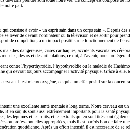
ous devrions prendre soin toute notre vie. Ce concept est composé de no
e notre part.
 qui consiste à avoir « un esprit sain dans un corps sain ». Depuis des si
it de se lever de devant l’ordinateur ou la télévision et de sortir pour p
t de compétition, a un impact positif sur le fonctionnement de l’ensem
s maladies dangereuses, crises cardiaques, accidents vasculaires cérébra
muscles, des os et des articulations, ce qui, à l’avenir, nous protégera d
geant contre l’hyperthyroïdie, l’hypothyroïdie ou la maladie de Hashimo
aine qui devrait toujours accompagner l’activité physique. Grâce à elle,
le cerveau. Il est mieux oxygéné, ce qui a un effet positif sur la concen
maintenir une excellente santé mentale à long terme. Notre cerveau est
le. Bien sûr, ils sont aussi extrêmement importants pour la santé physiqu
s, les légumes et les fruits, et les extraits qui en sont tirés sont égale
s ou professionnelles appropriées, mais il est parfois bon de faire une p
nération quotidienne. Après un effort intensif, il est nécessaire de se r