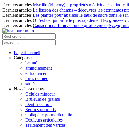
Derniers articles
Myrtille (bilberry) – propriétés médicinales et indicat
Derniers articles
Le liseron des champs – découvrez les étonnantes pro
Derniers articles
Les plantes pour abaisser le taux de sucre dans le sang
Derniers articles
Qu’est-ce qui brûle le plus rapidement les graisses ?
Derniers articles
Capsicum parfumé, clou de girofle épicé (Syzygium ar
Page d’accueil
Catégories
beauté
amincissement
entraînement
trucs de mec
santé
Nos classements
Gélules minceur
Brûleurs de graisse
Dentifrice noir
Sérums pour cils
Collagène pour articulations
Douleurs articulaires
Traitement des varices