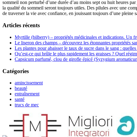
sommeil non perturbé d’une durée d’au moins sept ou huit heures par 
la qualité du sommeil seront toujours utiles. Des pilules avec une comp
de traverser la vie avec confiance, en jouissant toujours d’une pleine 
Articles récents
Myrtille (bilberry) – propriétés médicinales et indications. Un fr
Le liseron des champs – découvrez les étonnantes propriétés san
Les plantes pour abaisser le taux de sucre dans le sang : quelles 
Qu’est-ce qui brûle le plus rapidement les graisses ? Quel régim
Capsicum parfumé, clou de girofle épicé (Syzygium aromaticum) 
Catégories
amincissement
beauté
entraînement
santé
trucs de mec