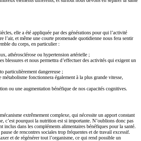
mbreux éléments différents, et surtout nous devons en séparer la santé
ècles, elle a été appliquée par des générations pour qui l’activité
rendre l’air, et même une courte promenade quotidienne nous fera sentir
ble du corps, en particulier :
ux, athérosclérose ou hypertension artérielle ;
es blessures et nous permettra d’effectuer des activités qui exigent un
to particulièrement dangereuse ;
 le métabolisme fonctionnera également à la plus grande vitesse,
tration ou une augmentation bénéfique de nos capacités cognitives.
 un mécanisme extrêmement complexe, qui nécessite un apport constant
e, c’est pourquoi la nutrition est si importante. N’oublions donc pas
ment inclus dans les compléments alimentaires bénéfiques pour la santé.
ause de rencontres sociales trop fréquentes et de travail excessif.
elaxer et de régénérer tout l’organisme, ce qui rend possible un