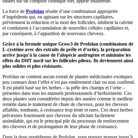
basées sur un composé chimique fort, appelé finastéride.
La force de
Profolan
résulte d’une combinaison appropriée
d’ingrédients qui, en agissant sur les structures capillaires,
préviennent la réduction et la mort des follicules, inhibent la calvitie
et conduisent à l’accumulation de nouvelles cellules capillaires et,
par conséquent, à l’apparition de nouveaux cheveux.
Grâce à la formule unique Grow3 de Profolan (combinaison de
L-cystéine avec des extraits de prêle et d’ortie), la préparation
arrive jusqu’à
la cause de l’alopécie androgène et minimise les
effets du DHT nocif sur les follicules pileux. Ils deviennent ainsi
plus solides et plus résistants.
Profolan ne contient aucun extrait de plantes médicinales exotiques
peu connues dont l’effet n’est pas entièrement clair ou non confirmé.
Il est plutôt basé sur les herbes – la prêle des champs et l’ortie –
présentes dans tous les manuels professionnels d’herboristerie. Ces
deux plantes sont considérées depuis des années comme le meilleur
remède dans le traitement de chute de cheveux, pour les cheveux
affaiblis, tombants, à croissance trop lente et rares. Ces deux herbes
précieuses fournissent aux cheveux du silicium facilement
assimilable, qui est le principal pile du processus de renforcement
des cheveux et de prolongation de leur phase de croissance.
Dans la dose quotidienne de Profolan, vous pouvez trouver jusqu’à