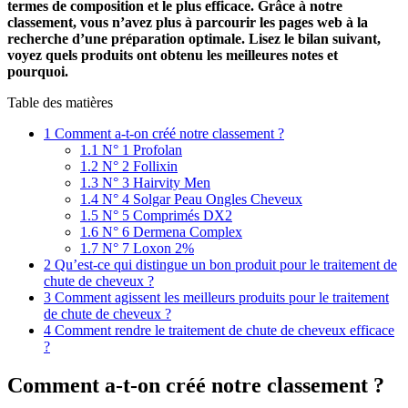
termes de composition et le plus efficace. Grâce à notre
classement, vous n’avez plus à parcourir les pages web à la
recherche d’une préparation optimale. Lisez le bilan suivant,
voyez quels produits ont obtenu les meilleures notes et
pourquoi.
Table des matières
1
Comment a-t-on créé notre classement ?
1.1
N° 1 Profolan
1.2
N° 2 Follixin
1.3
N° 3 Hairvity Men
1.4
N° 4 Solgar Peau Ongles Cheveux
1.5
N° 5 Comprimés DX2
1.6
N° 6 Dermena Complex
1.7
N° 7 Loxon 2%
2
Qu’est-ce qui distingue un bon produit pour le traitement de
chute de cheveux ?
3
Comment agissent les meilleurs produits pour le traitement
de chute de cheveux ?
4
Comment rendre le traitement de chute de cheveux efficace
?
Comment a-t-on créé notre classement ?