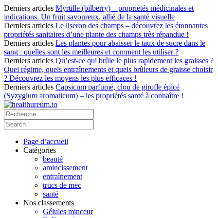
Derniers articles
Myrtille (bilberry) – propriétés médicinales et
indications. Un fruit savoureux, allié de la santé visuelle
Derniers articles
Le liseron des champs – découvrez les étonnantes
propriétés sanitaires d’une plante des champs très répandue !
Derniers articles
Les plantes pour abaisser le taux de sucre dans le
sang : quelles sont les meilleures et comment les utiliser ?
Derniers articles
Qu’est-ce qui brûle le plus rapidement les graisses ?
Quel régime, quels entraînements et quels brûleurs de graisse choisir
? Découvrez les moyens les plus efficaces !
Derniers articles
Capsicum parfumé, clou de girofle épicé
(Syzygium aromaticum) – les propriétés santé à connaître !
Page d’accueil
Catégories
beauté
amincissement
entraînement
trucs de mec
santé
Nos classements
Gélules minceur