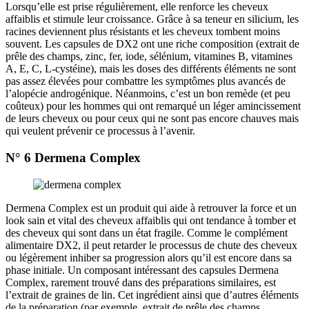
Lorsqu’elle est prise régulièrement, elle renforce les cheveux
affaiblis et stimule leur croissance. Grâce à sa teneur en silicium, les
racines deviennent plus résistants et les cheveux tombent moins
souvent. Les capsules de DX2 ont une riche composition (extrait de
prêle des champs, zinc, fer, iode, sélénium, vitamines B, vitamines
A, E, C, L-cystéine), mais les doses des différents éléments ne sont
pas assez élevées pour combattre les symptômes plus avancés de
l’alopécie androgénique. Néanmoins, c’est un bon remède (et peu
coûteux) pour les hommes qui ont remarqué un léger amincissement
de leurs cheveux ou pour ceux qui ne sont pas encore chauves mais
qui veulent prévenir ce processus à l’avenir.
N° 6 Dermena Complex
Dermena Complex est un produit qui aide à retrouver la force et un
look sain et vital des cheveux affaiblis qui ont tendance à tomber et
des cheveux qui sont dans un état fragile. Comme le complément
alimentaire DX2, il peut retarder le processus de chute des cheveux
ou légèrement inhiber sa progression alors qu’il est encore dans sa
phase initiale. Un composant intéressant des capsules Dermena
Complex, rarement trouvé dans des préparations similaires, est
l’extrait de graines de lin. Cet ingrédient ainsi que d’autres éléments
de la préparation (par exemple, extrait de prêle des champs,