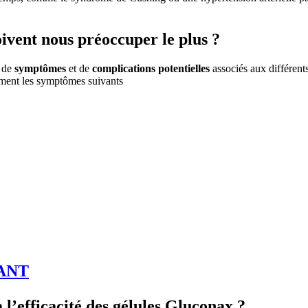
ivent nous préoccuper le plus ?
e de
symptômes
et de
complications potentielles
associés aux différent
ment les symptômes suivants
ANT
 l’efficacité des gélules Gluconax ?