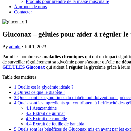
Produits pour prendre de la masse musculaire
À propos de nous
Contacter
Gluconax – gélules pour aider à réguler le 
By
admin
•
Juil 1, 2023
Parmi les nombreuses
maladies chroniques
qui ont un impact signific
de surveiller régulièrement sa glycémie pour s’assurer qu’elle
ne dépa
GÉLULES Gluconax
qui aident à
réguler la glyc
émie grâce à leurs 
Table des matières
1
Quelle est la glycémie idéale ?
2
Qu’est-ce que le diabète ?
3
Quels sont les symptômes du diabète qui doivent nous préoccu
4
Quels sont les ingrédients qui contribuent à l’efficacité des g
4.1
Astaxanthine
4.2
Extrait de gurmar
4.3
Extrait de cannelle
4.4
Extrait de feuille de banabia
5
Quels sont les bénéfices de Gluconax mis en avant par les exper