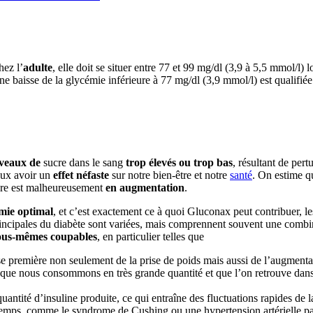
hez l’
adulte
, elle doit se situer entre 77 et 99 mg/dl (3,9 à 5,5 mmol/l) l
une baisse de la glycémie inférieure à 77 mg/dl (3,9 mmol/l) est qualifiée
veaux de
sucre dans le sang
trop élevés ou trop bas
, résultant de per
eux avoir un
effet néfaste
sur notre bien-être et notre
santé
. On estime 
mbre est malheureusement
en augmentation
.
mie optimal
, et c’est exactement ce à quoi Gluconax peut contribuer, l
rincipales du diabète sont variées, mais comprennent souvent une comb
ous-mêmes coupables
, en particulier telles que
e première non seulement de la prise de poids mais aussi de l’augmentat
, que nous consommons en très grande quantité et que l’on retrouve dans
quantité d’insuline produite, ce qui entraîne des fluctuations rapides de l
à temps, comme le syndrome de Cushing ou une hypertension artérielle p