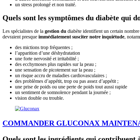
un stress prolongé et non traité.
Quels sont les symptômes du diabète qui do
Les spécialistes de la
gestion du
diabète identifient un certain nombr
devraient presque
immédiatement susciter notre inquiétude
, notam
des mictions trop fréquentes ;
l’apparition d’une déshydratation
une forte nervosité et irritabilité ;
des ecchymoses plus rapides sur la peau ;
une sensation de picotement sur la peau ;
un risque accru de maladies cardiovasculaires ;
des problèmes d’appétit, trop ou pas assez d’appétit ;
une prise de poids ou une perte de poids tout aussi rapide
un sentiment de somnolence pendant la journée ;
vision double ou trouble.
COMMANDER GLUCONAX MAINTEN
Quels sont les ingrédients qui contribuent à