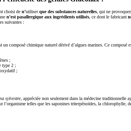
nt choisi de
n’
utiliser
que des substances naturelles
, qui ne provoque
nne
n’est pas
allergique aux ingrédients utilisés
, ce dont le fabricant
n
es suivantes :
st un composé chimique naturel dérivé d’algues marines. Ce composé es
ènes ;
 type 2 ;
oxydatif ;
 sylvestre
, appréciée non seulement dans la médecine traditionnelle ay
ur l’organisme telles que les saponines triterpénoïdes, la chlorophyll