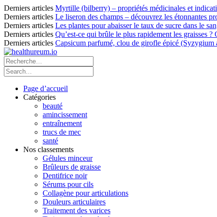
Derniers articles
Myrtille (bilberry) – propriétés médicinales et indicat
Derniers articles
Le liseron des champs – découvrez les étonnantes pro
Derniers articles
Les plantes pour abaisser le taux de sucre dans le sang
Derniers articles
Qu’est-ce qui brûle le plus rapidement les graisses ?
Derniers articles
Capsicum parfumé, clou de girofle épicé (Syzygium ar
Page d’accueil
Catégories
beauté
amincissement
entraînement
trucs de mec
santé
Nos classements
Gélules minceur
Brûleurs de graisse
Dentifrice noir
Sérums pour cils
Collagène pour articulations
Douleurs articulaires
Traitement des varices