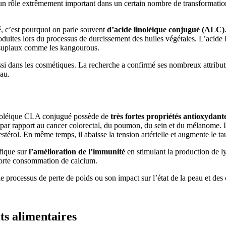
un rôle extrêmement important dans un certain nombre de transformations
é, c’est pourquoi on parle souvent
d’acide linoléique conjugué (ALC)
duites lors du processus de durcissement des huiles végétales. L’acide 
rsupiaux comme les kangourous.
ussi dans les cosmétiques. La recherche a confirmé ses nombreux attributs
eau.
 linoléique CLA conjugué possède de
très fortes propriétés antioxydant
ier par rapport au cancer colorectal, du poumon, du sein et du mélanome
térol. En même temps, il abaisse la tension artérielle et augmente le 
éfique sur
l’amélioration de l’immunité
en stimulant la production de l
e forte consommation de calcium.
 le processus de perte de poids ou son impact sur l’état de la peau et de
ts alimentaires