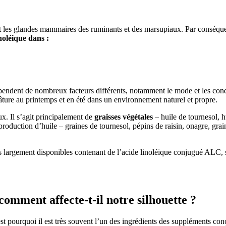
t les glandes mammaires des ruminants et des marsupiaux. Par conséquent
noléique dans :
dépendent de nombreux facteurs différents, notamment le mode et les condi
ure au printemps et en été dans un environnement naturel et propre.
ux. Il s’agit principalement de
graisses végétales
– huile de tournesol, hu
 production d’huile – graines de tournesol, pépins de raisin, onagre, g
s largement disponibles contenant de l’acide linoléique conjugué ALC,
comment affecte-t-il notre silhouette ?
 pourquoi il est très souvent l’un des ingrédients des suppléments conçu