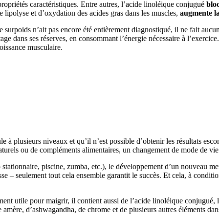
ropriétés caractéristiques. Entre autres, l’acide linoléique conjugué
blo
 de lipolyse et d’oxydation des acides gras dans les muscles,
augmente la
 surpoids n’ait pas encore été entièrement diagnostiqué, il ne fait aucun 
tage dans ses réserves, en consommant l’énergie nécessaire à l’exercice. 
oissance musculaire.
ule à plusieurs niveaux et qu’il n’est possible d’obtenir les résultats e
naturels ou de compléments alimentaires, un changement de mode de vie 
o stationnaire, piscine, zumba, etc.), le développement d’un nouveau m
e – seulement tout cela ensemble garantit le succès. Et cela, à conditi
ent utile pour maigrir, il contient aussi de l’acide linoléique conjugué
 amère, d’ashwagandha, de chrome et de plusieurs autres éléments dans un