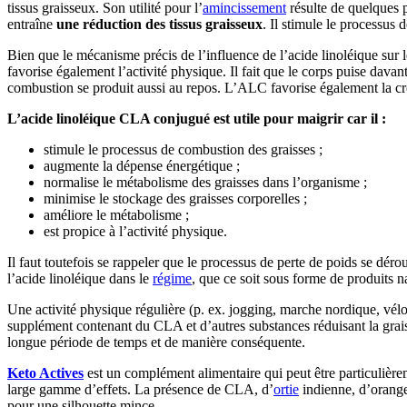
tissus graisseux. Son utilité pour l’
amincissement
résulte de quelques p
entraîne
une réduction des tissus graisseux
. Il stimule le processus
Bien que le mécanisme précis de l’influence de l’acide linoléique sur le
favorise également l’activité physique. Il fait que le corps puise davan
combustion se produit aussi au repos. L’ALC favorise également la cr
L’acide linoléique CLA conjugué est utile pour maigrir car il :
stimule le processus de combustion des graisses ;
augmente la dépense énergétique ;
normalise le métabolisme des graisses dans l’organisme ;
minimise le stockage des graisses corporelles ;
améliore le métabolisme ;
est propice à l’activité physique.
Il faut toutefois se rappeler que le processus de perte de poids se déro
l’acide linoléique dans le
régime
, que ce soit sous forme de produits 
Une activité physique régulière (p. ex. jogging, marche nordique, vél
supplément contenant du CLA et d’autres substances réduisant la graiss
longue période de temps et de manière conséquente.
Keto Actives
est un complément alimentaire qui peut être particulièrem
large gamme d’effets. La présence de CLA, d’
ortie
indienne, d’orange
pour une silhouette mince.