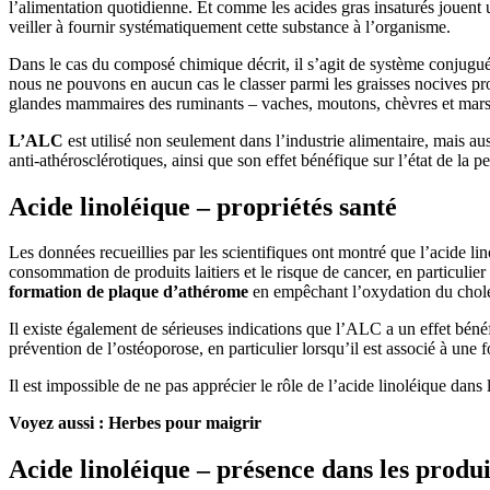
l’alimentation quotidienne. Et comme les acides gras insaturés jouent 
veiller à fournir systématiquement cette substance à l’organisme.
Dans le cas du composé chimique décrit, il s’agit de système conjugu
nous ne pouvons en aucun cas le classer parmi les graisses nocives pro
glandes mammaires des ruminants – vaches, moutons, chèvres et ma
L’ALC
est utilisé non seulement dans l’industrie alimentaire, mais a
anti-athérosclérotiques, ainsi que son effet bénéfique sur l’état de la p
Acide linoléique – propriétés santé
Les données recueillies par les scientifiques ont montré que l’acide
consommation de produits laitiers et le risque de cancer, en particul
formation de plaque d’athérome
en empêchant l’oxydation du choles
Il existe également de sérieuses indications que l’ALC a un effet bén
prévention de l’ostéoporose, en particulier lorsqu’il est associé à un
Il est impossible de ne pas apprécier le rôle de l’acide linoléique dans
Voyez aussi : Herbes pour maigrir
Acide linoléique – présence dans les produi