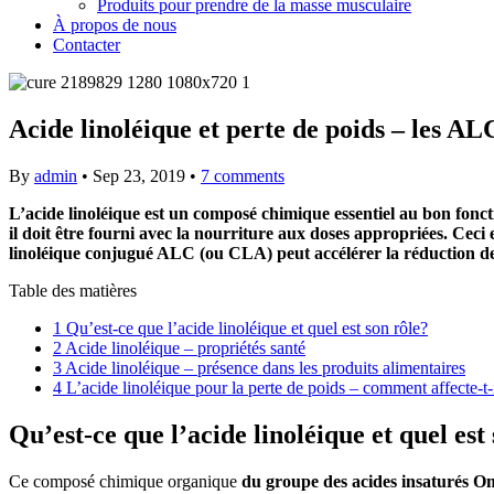
Produits pour prendre de la masse musculaire
À propos de nous
Contacter
Acide linoléique et perte de poids – les AL
By
admin
•
Sep 23, 2019
•
7 comments
L’acide linoléique est un composé chimique essentiel au bon fonc
il doit être fourni avec la nourriture aux doses appropriées. Ceci
linoléique conjugué ALC (ou CLA) peut accélérer la réduction de 
Table des matières
1
Qu’est-ce que l’acide linoléique et quel est son rôle?
2
Acide linoléique – propriétés santé
3
Acide linoléique – présence dans les produits alimentaires
4
L’acide linoléique pour la perte de poids – comment affecte-t-i
Qu’est-ce que l’acide linoléique et quel est
Ce composé chimique organique
du groupe des acides insaturés O