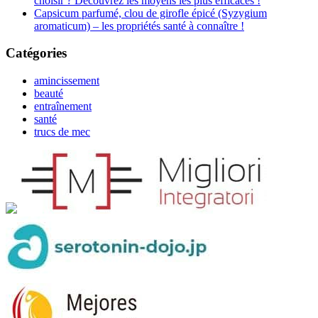
choisir ? Découvrez les moyens les plus efficaces !
Capsicum parfumé, clou de girofle épicé (Syzygium
aromaticum) – les propriétés santé à connaître !
Catégories
amincissement
beauté
entraînement
santé
trucs de mec