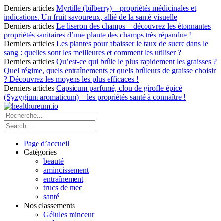
Derniers articles
Myrtille (bilberry) – propriétés médicinales et
indications. Un fruit savoureux, allié de la santé visuelle
Derniers articles
Le liseron des champs – découvrez les étonnantes
propriétés sanitaires d’une plante des champs très répandue !
Derniers articles
Les plantes pour abaisser le taux de sucre dans le
sang : quelles sont les meilleures et comment les utiliser ?
Derniers articles
Qu’est-ce qui brûle le plus rapidement les graisses ?
Quel régime, quels entraînements et quels brûleurs de graisse choisir
? Découvrez les moyens les plus efficaces !
Derniers articles
Capsicum parfumé, clou de girofle épicé
(Syzygium aromaticum) – les propriétés santé à connaître !
Page d’accueil
Catégories
beauté
amincissement
entraînement
trucs de mec
santé
Nos classements
Gélules minceur