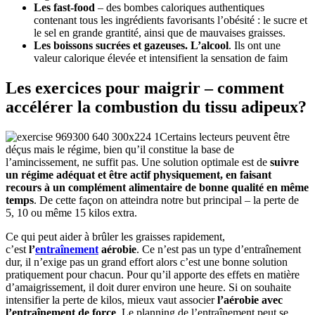
Les fast-food
– des bombes caloriques authentiques
contenant tous les ingrédients favorisants l’obésité : le sucre et
le sel en grande grantité, ainsi que de mauvaises graisses.
Les boissons sucrées et gazeuses. L’alcool
. Ils ont une
valeur calorique élevée et intensifient la sensation de faim
Les exercices pour maigrir – comment
accélérer la combustion du tissu adipeux?
Certains lecteurs peuvent être
déçus mais le régime, bien qu’il constitue la base de
l’amincissement, ne suffit pas. Une solution optimale est de
suivre
un régime adéquat et être actif physiquement, en faisant
recours à un complément alimentaire de bonne qualité en même
temps
. De cette façon on atteindra notre but principal – la perte de
5, 10 ou même 15 kilos extra.
Ce qui peut aider à brûler les graisses rapidement,
c’est
l’
entraînement
aérobie
. Ce n’est pas un type d’entraînement
dur, il n’exige pas un grand effort alors c’est une bonne solution
pratiquement pour chacun. Pour qu’il apporte des effets en matière
d’amaigrissement, il doit durer environ une heure. Si on souhaite
intensifier la perte de kilos, mieux vaut associer
l’aérobie avec
l’entraînement de force
. Le planning de l’entraînement peut se