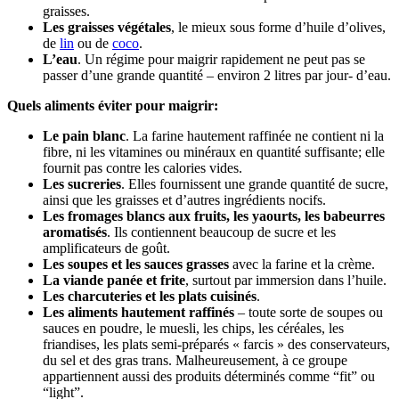
graisses.
Les graisses végétales
, le mieux sous forme d’huile d’olives,
de
lin
ou de
coco
.
L’eau
. Un régime pour maigrir rapidement ne peut pas se
passer d’une grande quantité – environ 2 litres par jour- d’eau.
Quels aliments éviter pour maigrir:
Le pain blanc
. La farine hautement raffinée ne contient ni la
fibre, ni les vitamines ou minéraux en quantité suffisante; elle
fournit pas contre les calories vides.
Les sucreries
. Elles fournissent une grande quantité de sucre,
ainsi que les graisses et d’autres ingrédients nocifs.
Les fromages blancs aux fruits, les yaourts, les babeurres
aromatisés
. Ils contiennent beaucoup de sucre et les
amplificateurs de goût.
Les soupes et les sauces grasses
avec la farine et la crème.
La viande panée et frite
, surtout par immersion dans l’huile.
Les charcuteries et les plats cuisinés
.
Les aliments hautement raffinés
– toute sorte de soupes ou
sauces en poudre, le muesli, les chips, les céréales, les
friandises, les plats semi-préparés « farcis » des conservateurs,
du sel et des gras trans. Malheureusement, à ce groupe
appartiennent aussi des produits déterminés comme “fit” ou
“light”.