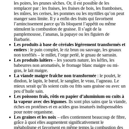
les poires, les prunes sèches. Or, il est possible de les
remplacer par : les fraises, les fraises de bois, les framboises,
les mûres, les cerises, les pommes ou les myrtilles qu’on peut
manger sans limite. Il y a enfin des fruits qui favorisent
l’amincissement parce qu’ils bloquent l’appétit ou même
stimulent la combustion de graisse. Il s’agit de la
pamplemousse, l’ananas, la papaye ou les figuiers de
Barbarie.
Les produits à base de céréales légèrement transformés et
entiers
: le pain complet, le riz brun ou sauvage, les gruaux
non torréfiés – le millet, l’orge perlé, le gruau de sarrasin.
Les produits laitiers
– les yaourts nature, les kéfirs, les
babeurres non aromatisés, le fromage blanc maigre ou mi-
gras, le lait maigre.
La viande maigre fraîche non transformée
: le poulet, le
dindon, le lapin, le bœuf, le sanglier, le veau, l’agneau. Le
mieux serait qu’ils soient cuits ou frits sans graisse ou avec un
peu d’huile sain.
Les poissons fraîs, rôtis en papier d’aluminium ou cuits à
la vapeur avec des légumes
. Ils sont plus sains que la viande,
riches en protéines et en acides gras insaturés indispensables
pour notre organisme.
Les graines et les noix
– elles contiennent beaucoup de fibre,
grâce à quoi elles augmentent significativement le
métabolisme et favorisent en même temps la combustion des