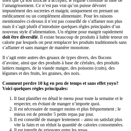
Bien que ça soit difficile à accepter, le régime constitue la base de
l’amaigrissement. Ce n’est pas vrai qu’on puisse dévorer
impunément des sucreries et maigrir, uniquement en prenant un
médicament ou un complément alimentaire. Pour les raisons
mentionnées ci-dessus il n’est pas conseillé de s’affamer non plus
mais il s’agit plutôt d’introduire quelques règles principales d’un
nouveau style d’alimentation. Un régime pour maigrir rapidement
doit être diversifié
. Il existe beaucoup de produits à faible teneur en
calorie par lesquels on peut remplacer les produits traditionnels sans
s’affamer et sans manger de manière monotone.
Il s’agit entre autres des gruaux de types divers, des flocons
d’avoine, ainsi que des produits à base de céréales, des produits
laitiers maigres, de la viande maigre, des poissons (cuits), des
légumes et des fruits, les graines, des noix.
Comment perdre 10 kg en peu de temps et sans effet yoyo?
Voici quelques règles principales:
Il faut planifier en détail le menu pour toute la semaine et le
respecter, en évitant de manger n’importe quoi.
Il est nécessaire de manger moins et plus fréquemment ; le
mieux est de prendre 5 petits repas par jour.
Il est conseillé de manger lentement – ainsi on satisfait plus
vite la faim et on réduit la quantité de calories consommées.
Il est interdit de grignoter entre les repas.