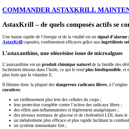
COMMANDER ASTAXKRILL MAINTE
AstaxKrill – de quels composés actifs se co
Une baisse rapide de l’énergie et de la vitalité est un
signal d’alarme
AstaxKrill
capsules, extrêmement efficaces grâce aux
ingrédients so
L’astaxanthine, une oléorésine issue de microalgues
L’astaxanthine est un
produit chimique naturel
de la famille des déri
facilement dissous dans l’huile, ce qui le rend
plus biodisponible
, et
plus forts que la vitamine E.
Il élimine donc la plupart des
dangereux radicaux libres
, à l’origin
curatives
:
un vieillissement plus lent des cellules du corps ;
leur protection complète contre l’action des radicaux libres ;
des effets anti-inflammatoires et légèrement analgésiques ;
des niveaux normaux de glucose et de cholestérol LDL dans le 
un métabolisme plus efficace et plus rapide facilitant la combust
un système immunitaire fort ;