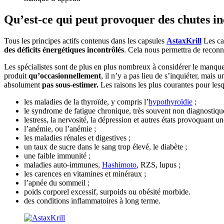
Qu’est-ce qui peut provoquer des chutes in
Tous les principes actifs contenus dans les capsules
AstaxKrill
Les ca
des déficits énergétiques incontrôlés
. Cela nous permettra de reconna
Les spécialistes sont de plus en plus nombreux à considérer le manq
produit
qu’occasionnellement
, il n’y a pas lieu de s’inquiéter, mais 
absolument
pas sous-estimer.
Les raisons les plus courantes pour lesq
les maladies de la thyroïde, y compris l’
hypothyroïdie
;
le syndrome de fatigue chronique, très souvent non diagnostiqu
lestress, la nervosité, la dépression et autres états provoquant u
l’anémie, ou l’anémie ;
les maladies rénales et digestives ;
un taux de sucre dans le sang trop élevé, le diabète ;
une faible immunité ;
maladies auto-immunes,
Hashimoto
, RZS, lupus ;
les carences en vitamines et minéraux ;
l’apnée du sommeil ;
poids corporel excessif, surpoids ou obésité morbide.
des conditions inflammatoires à long terme.