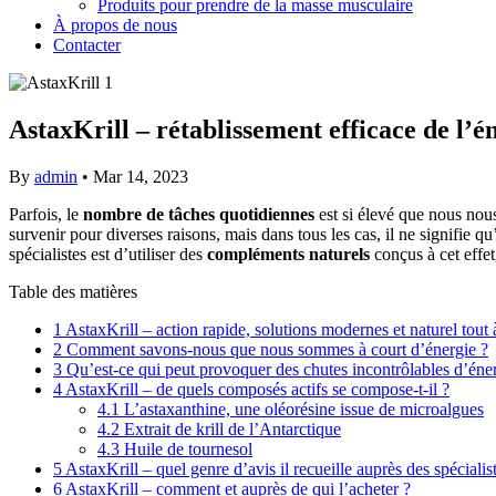
Produits pour prendre de la masse musculaire
À propos de nous
Contacter
AstaxKrill – rétablissement efficace de l’
By
admin
•
Mar 14, 2023
Parfois, le
nombre de tâches quotidiennes
est si élevé que nous nou
survenir pour diverses raisons, mais dans tous les cas, il ne signifie q
spécialistes est d’utiliser des
compléments naturels
conçus à cet effet
Table des matières
1
AstaxKrill – action rapide, solutions modernes et naturel tout à
2
Comment savons-nous que nous sommes à court d’énergie ?
3
Qu’est-ce qui peut provoquer des chutes incontrôlables d’éner
4
AstaxKrill – de quels composés actifs se compose-t-il ?
4.1
L’astaxanthine, une oléorésine issue de microalgues
4.2
Extrait de krill de l’Antarctique
4.3
Huile de tournesol
5
AstaxKrill – quel genre d’avis il recueille auprès des spécialist
6
AstaxKrill – comment et auprès de qui l’acheter ?