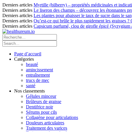
Derniers articles
Myrtille (bilberry) – propriétés médicinales et indicat
Derniers articles
Le liseron des champs – découvrez les étonnantes pro
Derniers articles
Les plantes pour abaisser le taux de sucre dans le sang
Derniers articles
Qu’est-ce qui brûle le plus rapidement les graisses ?
Derniers articles
Capsicum parfumé, clou de girofle épicé (Syzygium ar
Page d’accueil
Catégories
beauté
amincissement
entraînement
trucs de mec
santé
Nos classements
Gélules minceur
Brûleurs de graisse
Dentifrice noir
Sérums pour cils
Collagène pour articulations
Douleurs articulaires
Traitement des varices