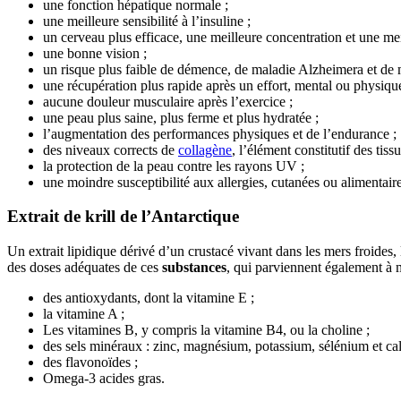
une fonction hépatique normale ;
une meilleure sensibilité à l’insuline ;
un cerveau plus efficace, une meilleure concentration et une me
une bonne vision ;
un risque plus faible de démence, de maladie Alzheimera et de 
une récupération plus rapide après un effort, mental ou physique
aucune douleur musculaire après l’exercice ;
une peau plus saine, plus ferme et plus hydratée ;
l’augmentation des performances physiques et de l’endurance ;
des niveaux corrects de
collagène
, l’élément constitutif des tiss
la protection de la peau contre les rayons UV ;
une moindre susceptibilité aux allergies, cutanées ou alimentaire
Extrait de krill de l’Antarctique
Un extrait lipidique dérivé d’un crustacé vivant dans les mers froides,
des doses adéquates de ces
substances
, qui parviennent également à 
des antioxydants, dont la vitamine E ;
la vitamine A ;
Les vitamines B, y compris la vitamine B4, ou la choline ;
des sels minéraux : zinc, magnésium, potassium, sélénium et ca
des flavonoïdes ;
Omega-3 acides gras.