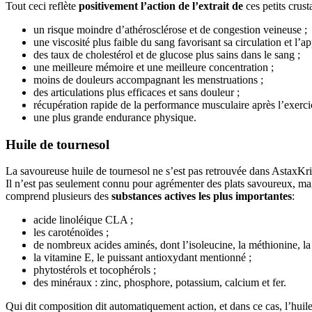
Tout ceci reflète
positivement l’action de l’extrait de
ces petits crus
un risque moindre d’athérosclérose et de congestion veineuse ;
une viscosité plus faible du sang favorisant sa circulation et l’
des taux de cholestérol et de glucose plus sains dans le sang ;
une meilleure mémoire et une meilleure concentration ;
moins de douleurs accompagnant les menstruations ;
des articulations plus efficaces et sans douleur ;
récupération rapide de la performance musculaire après l’exerci
une plus grande endurance physique.
Huile de tournesol
La savoureuse huile de tournesol ne s’est pas retrouvée dans AstaxKri
Il n’est pas seulement connu pour agrémenter des plats savoureux, ma
comprend plusieurs des
substances actives les plus importantes
:
acide linoléique CLA ;
les caroténoïdes ;
de nombreux acides aminés, dont l’isoleucine, la méthionine, la 
la vitamine E, le puissant antioxydant mentionné ;
phytostérols et tocophérols ;
des minéraux : zinc, phosphore, potassium, calcium et fer.
Qui dit composition dit automatiquement action, et dans ce cas, l’huil