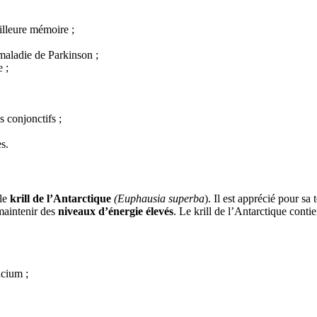
illeure mémoire ;
maladie de Parkinson ;
 ;
us conjonctifs ;
s.
 le
krill de l’Antarctique
(Euphausia superba
). Il est apprécié pour sa
maintenir des
niveaux d’énergie élevés
. Le krill de l’Antarctique conti
lcium ;