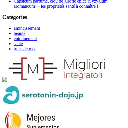
Capsicum parfumé, clou de girofle épicé (Syzygium
aromaticum) – les propriétés santé à connaître !
Catégories
amincissement
beauté
entraînement
santé
trucs de mec