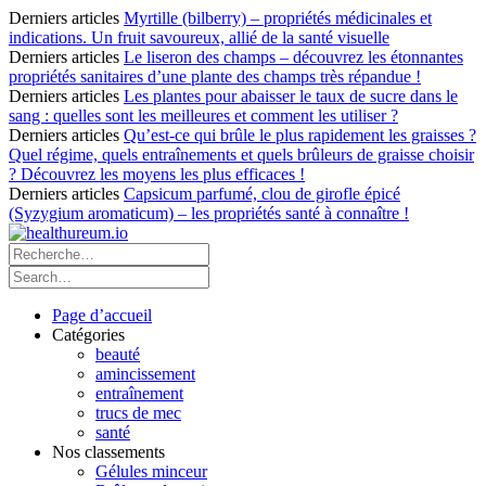
Derniers articles
Myrtille (bilberry) – propriétés médicinales et
indications. Un fruit savoureux, allié de la santé visuelle
Derniers articles
Le liseron des champs – découvrez les étonnantes
propriétés sanitaires d’une plante des champs très répandue !
Derniers articles
Les plantes pour abaisser le taux de sucre dans le
sang : quelles sont les meilleures et comment les utiliser ?
Derniers articles
Qu’est-ce qui brûle le plus rapidement les graisses ?
Quel régime, quels entraînements et quels brûleurs de graisse choisir
? Découvrez les moyens les plus efficaces !
Derniers articles
Capsicum parfumé, clou de girofle épicé
(Syzygium aromaticum) – les propriétés santé à connaître !
Page d’accueil
Catégories
beauté
amincissement
entraînement
trucs de mec
santé
Nos classements
Gélules minceur