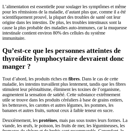
L’alimentation est essentielle pour soulager les symptômes et même
pour les rémissions de la maladie, d’autant plus que, comme il a été
scientifiquement prouvé, la plupart des troubles de santé ont leur
origine dans les intestins. De plus, les troubles intestinaux sont la
cause la plus probable des maladies auto-immunes, car la muqueuse
intestinale contient environ 80% des cellules du système
immunitaire.
Qu’est-ce que les personnes atteintes de
thyroïdite lymphocytaire devraient donc
manger ?
Tout d’abord, les produits riches en
fibres
. Dans le cas de cette
maladie, les intestins travaillent plus lentement, tandis que les fibres
stimulent leur péristaltisme, éliminent les toxines de l’organisme,
augmentent la sensation de satiété. Cette substance extrêmement
utile se trouve dans les produits céréaliers à base de grains entiers,
les betteraves, les carottes et autres légumes, les pommes, les
bananes et autres fruits, surtout ceux à faible teneur en sucre.
Deuxièmement, les
protéines
, mais pas sous toutes leurs formes. La
viande, les œufs, le poisson, les fruits de mer, les légumineuses, les
fromages de chèvre et de brebis sont recommandés. Cependant, le