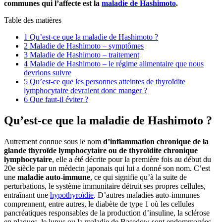
communes qui l’affecte est la
maladie de Hashimoto
.
Table des matières
1
Qu’est-ce que la maladie de Hashimoto ?
2
Maladie de Hashimoto – symptômes
3
Maladie de Hashimoto – traitement
4
Maladie de Hashimoto – le régime alimentaire que nous
devrions suivre
5
Qu’est-ce que les personnes atteintes de thyroïdite
lymphocytaire devraient donc manger ?
6
Que faut-il éviter ?
Qu’est-ce que la maladie de Hashimoto ?
Autrement connue sous le nom
d’inflammation chronique de la
glande thyroïde lymphocytaire ou de thyroïdite chronique
lymphocytaire
, elle a été décrite pour la première fois au début du
20e siècle par un médecin japonais qui lui a donné son nom. C’est
une
maladie auto-immune
, ce qui signifie qu’à la suite de
perturbations, le système immunitaire détruit ses propres cellules,
entraînant une
hypothyroïdie
. D’autres maladies auto-immunes
comprennent, entre autres, le diabète de type 1 où les cellules
pancréatiques responsables de la production d’insuline, la sclérose
en plaques, le lupus ou la maladie de Basedow sont endommagées.