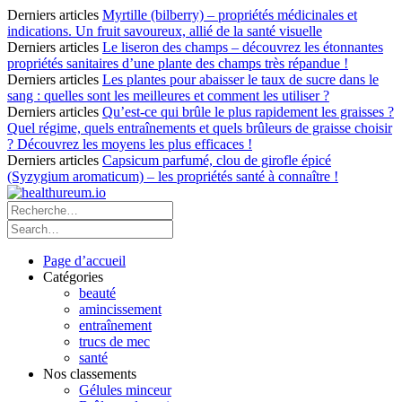
Derniers articles
Myrtille (bilberry) – propriétés médicinales et
indications. Un fruit savoureux, allié de la santé visuelle
Derniers articles
Le liseron des champs – découvrez les étonnantes
propriétés sanitaires d’une plante des champs très répandue !
Derniers articles
Les plantes pour abaisser le taux de sucre dans le
sang : quelles sont les meilleures et comment les utiliser ?
Derniers articles
Qu’est-ce qui brûle le plus rapidement les graisses ?
Quel régime, quels entraînements et quels brûleurs de graisse choisir
? Découvrez les moyens les plus efficaces !
Derniers articles
Capsicum parfumé, clou de girofle épicé
(Syzygium aromaticum) – les propriétés santé à connaître !
Page d’accueil
Catégories
beauté
amincissement
entraînement
trucs de mec
santé
Nos classements
Gélules minceur