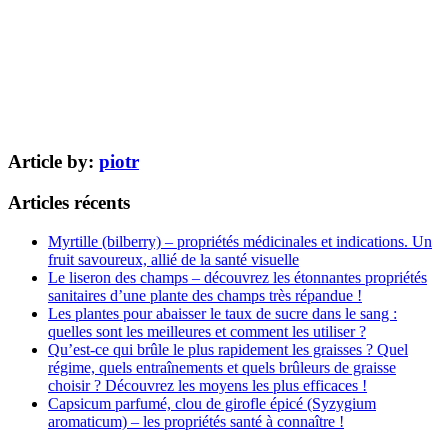
Article by:
piotr
Articles récents
Myrtille (bilberry) – propriétés médicinales et indications. Un
fruit savoureux, allié de la santé visuelle
Le liseron des champs – découvrez les étonnantes propriétés
sanitaires d’une plante des champs très répandue !
Les plantes pour abaisser le taux de sucre dans le sang :
quelles sont les meilleures et comment les utiliser ?
Qu’est-ce qui brûle le plus rapidement les graisses ? Quel
régime, quels entraînements et quels brûleurs de graisse
choisir ? Découvrez les moyens les plus efficaces !
Capsicum parfumé, clou de girofle épicé (Syzygium
aromaticum) – les propriétés santé à connaître !