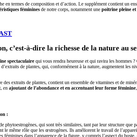
iche en termes de composition et d’action. Le supplément contient un ens
éristiques féminines
de notre corps, notamment une
poitrine pleine e
AST
 c’est-à-dire la richesse de la nature au se
ine spectaculaire
qui vous rendra heureuse et qui ravira les hommes
 d’extraits de plantes, qui, conformément à la nature, augmentent les n
e des extraits de plantes, contient un ensemble de vitamines et de minérau
t, en
ajoutant de l’abondance et en accentuant leur forme féminine
on :
de phytoestrogènes, qui sont très similaires, tant par leur structure que
t le même rôle que les œstrogènes. Ils améliorent le travail de l’appare
ues féminines dans l’apparence de la figure, y compris l’aspect du buste,