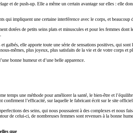
age et de push-up. Elle a même un certain avantage sur elles : elle don
ts qui impliquent une certaine interférence avec le corps, et beaucoup 
ent dotées de petits seins plats et minuscules et pour les femmes dont l
.
s et galbés, elle apporte toute une série de sensations positives, qui sont
ous-mêmes, plus joyeux, plus satisfaits de la vie et de votre corps et pl
er d’une bonne humeur et d’une belle apparence.
ême temps une méthode pour améliorer la santé, le bien-être et l’équilib
onfirment l’efficacité, sur laquelle le fabricant écrit sur le site officiel
mperfections des seins, qui nous poussaient à des complexes et nous faisa
 autour de celui-ci, de nombreuses femmes sont revenues à la bonne humeur
elles que