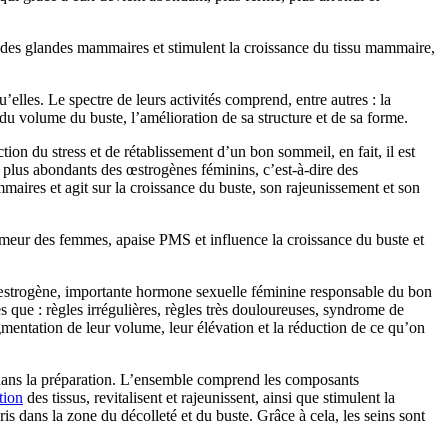
et des glandes mammaires et stimulent la croissance du tissu mammaire,
lles. Le spectre de leurs activités comprend, entre autres : la
u volume du buste, l’amélioration de sa structure et de sa forme.
ion du stress et de rétablissement d’un bon sommeil, en fait, il est
 plus abondants des œstrogènes féminins, c’est-à-dire des
maires et agit sur la croissance du buste, son rajeunissement et son
humeur des femmes, apaise PMS et influence la croissance du buste et
 l’œstrogène, importante hormone sexuelle féminine responsable du bon
 que : règles irrégulières, règles très douloureuses, syndrome de
ugmentation de leur volume, leur élévation et la réduction de ce qu’on
dans la préparation. L’ensemble comprend les composants
tion
des tissus, revitalisent et rajeunissent, ainsi que stimulent la
ris dans la zone du décolleté et du buste. Grâce à cela, les seins sont