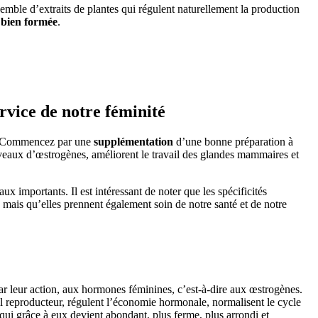
emble d’extraits de plantes qui régulent naturellement la production
t bien formée
.
rvice de notre féminité
 ? Commencez par une
supplémentation
d’une bonne préparation à
iveaux d’œstrogènes, améliorent le travail des glandes mammaires et
x importants. Il est intéressant de noter que les spécificités
, mais qu’elles prennent également soin de notre santé et de notre
 par leur action, aux hormones féminines, c’est-à-dire aux œstrogènes.
il reproducteur, régulent l’économie hormonale, normalisent le cycle
 qui grâce à eux devient abondant, plus ferme, plus arrondi et