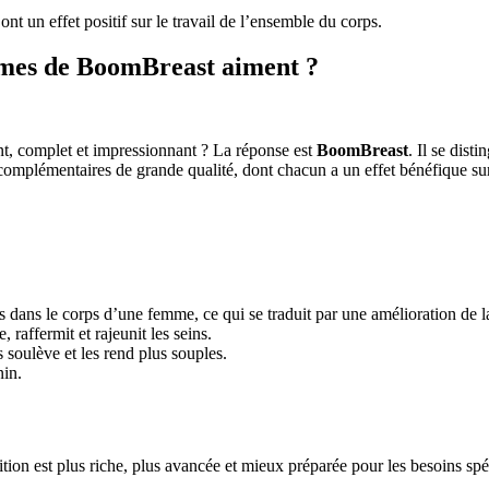
ont un effet positif sur le travail de l’ensemble du corps.
emmes de BoomBreast aiment ?
nt, complet et impressionnant ? La réponse est
BoomBreast
. Il se dist
omplémentaires de grande qualité, dont chacun a un effet bénéfique sur 
ns le corps d’une femme, ce qui se traduit par une amélioration de la ta
 raffermit et rajeunit les seins.
 soulève et les rend plus souples.
nin.
sition est plus riche, plus avancée et mieux préparée pour les besoins s