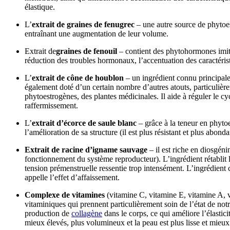
élastique.
L’
extrait de graines de fenugrec
– une autre source de phytoe
entraînant une augmentation de leur volume.
Extrait de
graines de fenouil
– contient des phytohormones imitan
réduction des troubles hormonaux, l’accentuation des caractéris
L’
extrait de cône de houblon
– un ingrédient connu principale
également doté d’un certain nombre d’autres atouts, particulièr
phytoestrogènes, des plantes médicinales. Il aide à réguler le c
raffermissement.
L’
extrait d’écorce de saule blanc
– grâce à la teneur en phyto
l’amélioration de sa structure (il est plus résistant et plus abond
Extrait de racine d’igname sauvage
– il est riche en diosgén
fonctionnement du système reproducteur). L’ingrédient rétablit l
tension prémenstruelle ressentie trop intensément. L’ingrédient c
appelle l’effet d’affaissement.
Complexe de vitamines
(vitamine C, vitamine E, vitamine A, 
vitaminiques qui prennent particulièrement soin de l’état de notr
production de
collagène
dans le corps, ce qui améliore l’élastici
mieux élevés, plus volumineux et la peau est plus lisse et mieux