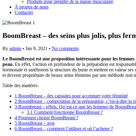
Produits pour prendre de la masse musculaire
À propos de nous
Contacter
BoomBreast – des seins plus jolis, plus fer
By
admin
•
Jan 9, 2021
•
No comments
Le BoomBreast est une proposition intéressante pour les femmes qu
peau.
En effet, l’action en profondeur de la préparation est responsabl
hormonale et améliorent la structure du buste et mettent en valeur ses 
et devenir propriétaire de beaux seins féminins par une méthode non in
Table des matières
1
BoomBreast – des capsules pour accentuer votre féminité
2
BoomBreast – composition de la préparation, c’est-à-dire la ri
3
Boombreast – effets. Qu’est-ce que les femmes de BoomBreas
3.1
Comment fonctionne BoomBreast ?
4
Pourquoi choisir BoomBreast ?
5
BoomBreast – avis
6
BoomBreast – comment l’utiliser et où l’acheter ?