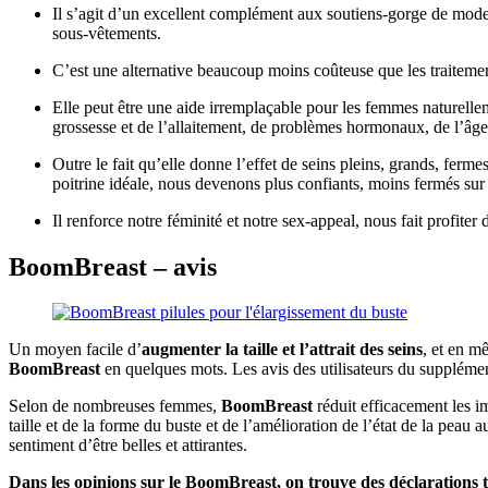
Il s’agit d’un excellent complément aux soutiens-gorge de model
sous-vêtements.
C’est une alternative beaucoup moins coûteuse que les traitemen
Elle peut être une aide irremplaçable pour les femmes naturellem
grossesse et de l’allaitement, de problèmes hormonaux, de l’âge
Outre le fait qu’elle donne l’effet de seins pleins, grands, ferme
poitrine idéale, nous devenons plus confiants, moins fermés sur n
Il renforce notre féminité et notre sex-appeal, nous fait profit
BoomBreast – avis
Un moyen facile d’
augmenter la taille et l’attrait des seins
, et en m
BoomBreast
en quelques mots. Les avis des utilisateurs du supplément c
Selon de nombreuses femmes,
BoomBreast
réduit efficacement les i
taille et de la forme du buste et de l’amélioration de l’état de la peau
sentiment d’être belles et attirantes.
Dans les opinions sur le BoomBreast, on trouve des déclarations t