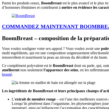
Parmi les produits oraux,
BoomBreast
est le plus avancé et le plus r
d’hormones féminines et contribuent à
mettre en évidence les caract
COMMANDEZ MAINTENANT BOOMBRE
BoomBreast – composition de la préparation,
Vous voulez souligner votre sex-appeal ? Vous voulez avoir une
poitr
multi ingrédients, qui est une composition soigneusement sélectionnée
renouvellent et nourrissent la peau au niveau du décolleté et du buste.
Ce complément polyvalent est le
BoomBreast
dont on parle, qui, outr
améliorent
non seulement
l’apparence des seins
, en les raffermissan
beauté
.
Les ingrédients de BoomBreast et leurs principaux champs d’acti
L’
extrait de membre rouge
– est l’une des meilleures sources 
Lorsqu’ils pénètrent dans l’organisme, les phytoestrogènes jouen
menstruel, ainsi qu’influencent l’accentuation des caractéristiq