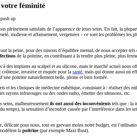
votre féminité
s pleinement satisfaits de l’apparence de leurs seins. En fait, la plupar
rmeté, mollesse et affaissement, vergetures – ce sont les problèmes les pl
vaut la peine, pour des raisons d’équilibre mental, de nous accepter te
fections
de la poitrine, en contribuant à la rendre plus pleine, plus ferm
 à des implants au scalpel et au silicone, mais le marché actuel nous 
 coûteuse, invasive et risquée pour la
santé
, mais qui donne aussi un ef
 d’une poitrine naturellement belle, pleine et bien formée.
ts et les cliniques de médecine esthétique, consistant à : réaliser des m
es rayons infrarouges ou des ondes radio, émettre des ultrasons, etc.
es seins, malheureusement
ils ont aussi des inconvénients
tels que : la 
du temps), la sensation d’inconfort causée par l’interférence dans les se
délicate pour nous, tout en grevant moins notre budget, est l’utilisati
 modèlent la
poitrine
(par exemple Maxi Bust).