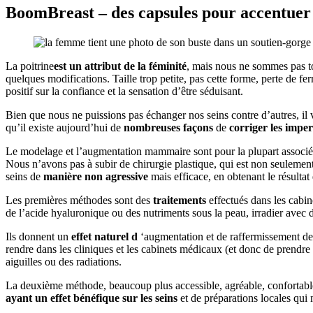
BoomBreast – des capsules pour accentuer 
La poitrine
est un attribut de la féminité
, mais nous ne sommes pas tou
quelques modifications. Taille trop petite, pas cette forme, perte de fe
positif sur la confiance et la sensation d’être séduisant.
Bien que nous ne puissions pas échanger nos seins contre d’autres, il 
qu’il existe aujourd’hui de
nombreuses façons
de
corriger les imper
Le modelage et l’augmentation mammaire sont pour la plupart associés
Nous n’avons pas à subir de chirurgie plastique, qui est non seulement
seins de
manière non agressive
mais efficace, en obtenant le résultat
Les premières méthodes sont des
traitements
effectués dans les cabine
de l’acide hyaluronique ou des nutriments sous la peau, irradier avec d
Ils donnent un
effet naturel d
‘augmentation et de raffermissement d
rendre dans les cliniques et les cabinets médicaux (et donc de prendre 
aiguilles ou des radiations.
La deuxième méthode, beaucoup plus accessible, agréable, confortable, 
ayant un effet bénéfique sur les seins
et de préparations locales qui