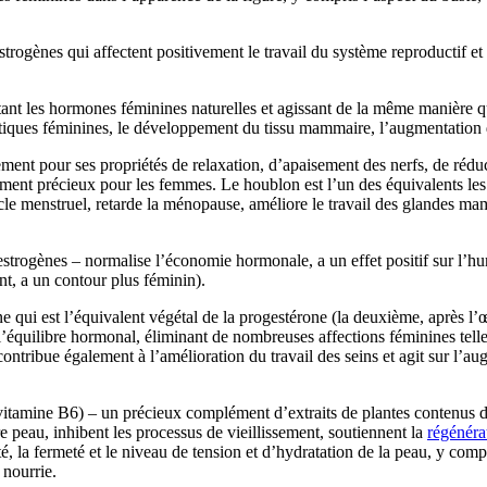
strogènes qui affectent positivement le travail du système reproductif 
t les hormones féminines naturelles et agissant de la même manière qu’e
tiques féminines, le développement du tissu mammaire, l’augmentation d
ment pour ses propriétés de relaxation, d’apaisement des nerfs, de réduct
ement précieux pour les femmes. Le houblon est l’un des équivalents les
ycle menstruel, retarde la ménopause, améliore le travail des glandes mam
estrogènes – normalise l’économie hormonale, a un effet positif sur l’
ant, a un contour plus féminin).
ine qui est l’équivalent végétal de la progestérone (la deuxième, après
’équilibre hormonal, éliminant de nombreuses affections féminines telles
ontribue également à l’amélioration du travail des seins et agit sur l’a
vitamine B6) – un précieux complément d’extraits de plantes contenus 
e peau, inhibent les processus de vieillissement, soutiennent la
régénéra
té, la fermeté et le niveau de tension et d’hydratation de la peau, y comp
 nourrie.