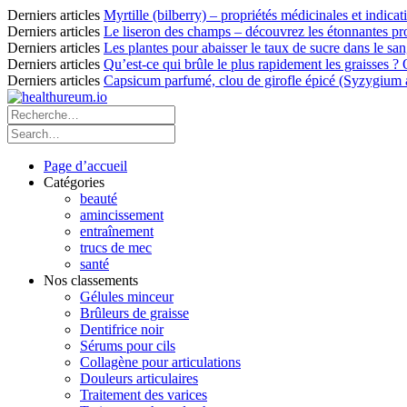
Derniers articles
Myrtille (bilberry) – propriétés médicinales et indicat
Derniers articles
Le liseron des champs – découvrez les étonnantes pro
Derniers articles
Les plantes pour abaisser le taux de sucre dans le sang
Derniers articles
Qu’est-ce qui brûle le plus rapidement les graisses ?
Derniers articles
Capsicum parfumé, clou de girofle épicé (Syzygium ar
Page d’accueil
Catégories
beauté
amincissement
entraînement
trucs de mec
santé
Nos classements
Gélules minceur
Brûleurs de graisse
Dentifrice noir
Sérums pour cils
Collagène pour articulations
Douleurs articulaires
Traitement des varices