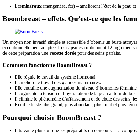
Les
minéraux
(manganèse, fer) – améliorent l’état de la peau et 
Boombreast – effets. Qu’est-ce que les f
Un moyen non invasif, simple et accessible d’obtenir un buste attraya
exceptionnellement adaptée. Les capsules contiennent 12 ingrédients c
de cette préparation une
recette dorée
pour des seins parfaits.
Comment fonctionne BoomBreast ?
Elle régule le travail du système hormonal.
Il améliore le travail des glandes mammaires.
Elle entraîne une augmentation du niveau d’hormones féminines da
Il augmente la tension et l’hydratation de la peau autour du buste,
Il élimine le phénomène d’affaissement et de chute des seins, les
Rend le buste plus grand, plus abondant, plus rond et plus fémi
Pourquoi choisir BoomBreast ?
Il travaille plus dur que les préparatifs du concours – sa compo