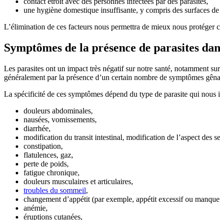
contact étroit avec des personnes infectées par des parasites,
une hygiène domestique insuffisante, y compris des surfaces de 
L’élimination de ces facteurs nous permettra de mieux nous protéger con
Symptômes de la présence de parasites dan
Les parasites ont un impact très négatif sur notre santé, notamment sur
généralement par la présence d’un certain nombre de symptômes gêna
La spécificité de ces symptômes dépend du type de parasite qui nous in
douleurs abdominales,
nausées, vomissements,
diarrhée,
modification du transit intestinal, modification de l’aspect des se
constipation,
flatulences, gaz,
perte de poids,
fatigue chronique,
douleurs musculaires et articulaires,
troubles du sommeil
,
changement d’appétit (par exemple, appétit excessif ou manque 
anémie,
éruptions cutanées,