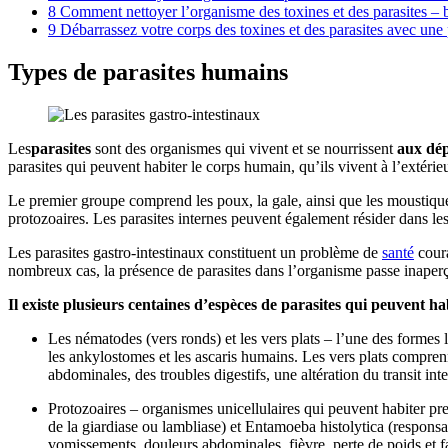
8
Comment nettoyer l’organisme des toxines et des parasites –
9
Débarrassez votre corps des toxines et des parasites avec une p
Types de parasites humains
Les
parasites
sont des organismes qui vivent et se nourrissent
aux dép
parasites qui peuvent habiter le corps humain, qu’ils vivent à l’extérieu
Le premier groupe comprend les poux, la gale, ainsi que les moustique
protozoaires. Les parasites internes peuvent également résider dans les vo
Les parasites gastro-intestinaux constituent un problème de
santé
coura
nombreux cas, la présence de parasites dans l’organisme passe inaperç
Il existe plusieurs centaines d’espèces de parasites qui peuvent h
Les nématodes (vers ronds) et les vers plats – l’une des formes 
les ankylostomes et les ascaris humains. Les vers plats comprenne
abdominales, des troubles digestifs, une altération du transit int
Protozoaires – organismes unicellulaires qui peuvent habiter pre
de la giardiase ou lambliase) et Entamoeba histolytica (respons
vomissements, douleurs abdominales, fièvre, perte de poids et fa