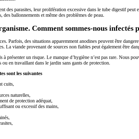
des parasites, leur prolifération excessive dans le tube digestif peut 
les, des ballonnements et même des problèmes de peau.
’organisme. Comment sommes-nous infectés pa
nces. Parfois, des situations apparemment anodines peuvent être danger
tes. La viande provenant de sources non fiables peut également être dan
euls à présenter un risque. Le manque d’hygiène n’est pas rare. Nous pou
u en travaillant dans le jardin sans gants de protection.
tes sont les suivantes
 cuits,
rces naturelles,
ement de protection adéquat,
uffisant ou excessif des mains,
inés,
asites,