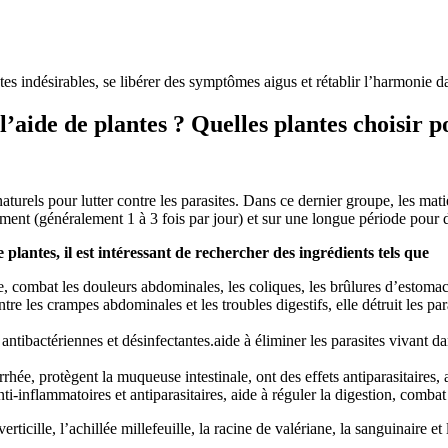
tes indésirables, se libérer des symptômes aigus et rétablir l’harmonie 
’aide de plantes ? Quelles plantes choisir po
aturels pour lutter contre les parasites. Dans ce dernier groupe, les ma
ièrement (généralement 1 à 3 fois par jour) et sur une longue période pour 
e plantes, il est intéressant de rechercher des ingrédients tels que
re, combat les douleurs abdominales, les coliques, les brûlures d’estomac, 
s crampes abdominales et les troubles digestifs, elle détruit les parasit
antibactériennes et désinfectantes.aide à éliminer les parasites vivant dans
arrhée, protègent la muqueuse intestinale, ont des effets antiparasitaires,
anti-inflammatoires et antiparasitaires, aide à réguler la digestion, comba
 verticille, l’achillée millefeuille, la racine de valériane, la sanguinaire e