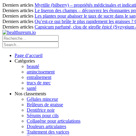
Derniers articles
Myrtille (bilberry) – propriétés médicinales et indicat
Derniers articles
Le liseron des champs – découvrez les étonnantes pro
Derniers articles
Les plantes pour abaisser le taux de sucre dans le sang
Derniers articles
Qu’est-ce qui brûle le plus rapidement les graisses ?
Derniers articles
Capsicum parfumé, clou de girofle épicé (Syzygium ar
Page d’accueil
Catégories
beauté
amincissement
entraînement
trucs de mec
santé
Nos classements
Gélules minceur
Brûleurs de graisse
Dentifrice noir
Sérums pour cils
Collagène pour articulations
Douleurs articulaires
Traitement des varices