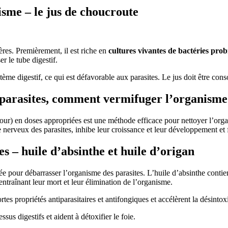
sme – le jus de choucroute
ères. Premièrement, il est riche en
cultures vivantes de bactéries prob
r le tube digestif.
tème digestif, ce qui est défavorable aux parasites. Le jus doit être con
arasites, comment vermifuger l’organisme – 
jour) en doses appropriées est une méthode efficace pour nettoyer l’or
rveux des parasites, inhibe leur croissance et leur développement et fa
 – huile d’absinthe et huile d’origan
iée pour débarrasser l’organisme des parasites. L’huile d’absinthe con
entraînant leur mort et leur élimination de l’organisme.
ortes propriétés antiparasitaires et antifongiques et accélèrent la désinto
sus digestifs et aident à détoxifier le foie.