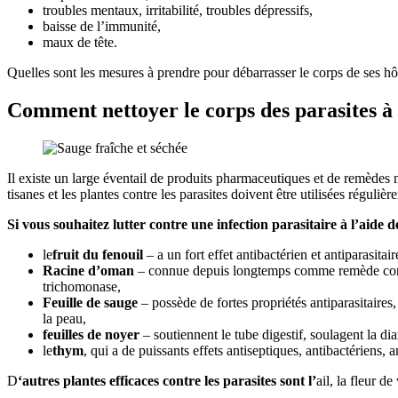
troubles mentaux, irritabilité, troubles dépressifs,
baisse de l’immunité,
maux de tête.
Quelles sont les mesures à prendre pour débarrasser le corps de ses hô
Comment nettoyer le corps des parasites à l
Il existe un large éventail de produits pharmaceutiques et de remèdes n
tisanes et les plantes contre les parasites doivent être utilisées régul
Si vous souhaitez lutter contre une infection parasitaire à l’aide d
le
fruit du fenouil
– a un fort effet antibactérien et antiparasitai
Racine d’oman
– connue depuis longtemps comme remède contre le
trichomonase,
Feuille de sauge
– possède de fortes propriétés antiparasitaires, 
la peau,
feuilles de noyer
– soutiennent le tube digestif, soulagent la di
le
thym
, qui a de puissants effets antiseptiques, antibactériens, 
D
‘autres plantes efficaces contre les parasites sont l’
ail, la fleur de