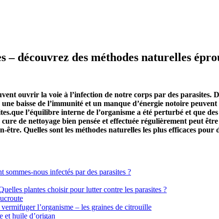
s – découvrez des méthodes naturelles épro
ent ouvrir la voie à l’infection de notre corps par des parasites.
u une baisse de l’immunité et un manque d’énergie notoire peuvent êt
tes.que l’équilibre interne de l’organisme a été perturbé et que des
re de nettoyage bien pensée et effectuée régulièrement peut être la
n-être. Quelles sont les méthodes naturelles les plus efficaces pour
t sommes-nous infectés par des parasites ?
elles plantes choisir pour lutter contre les parasites ?
oucroute
ermifuger l’organisme – les graines de citrouille
 et huile d’origan