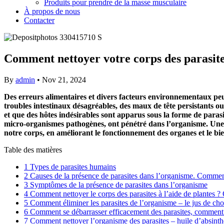
Produits pour prendre de la masse musculaire
À propos de nous
Contacter
Comment nettoyer votre corps des parasite
By
admin
•
Nov 21, 2024
Des erreurs alimentaires et divers facteurs environnementaux peuv
troubles intestinaux désagréables, des maux de tête persistants o
et que des hôtes indésirables sont apparus sous la forme de parasi
micro-organismes pathogènes, ont pénétré dans l’organisme. Une cu
notre corps, en améliorant le fonctionnement des organes et le bie
Table des matières
1
Types de parasites humains
2
Causes de la présence de parasites dans l’organisme. Commen
3
Symptômes de la présence de parasites dans l’organisme
4
Comment nettoyer le corps des parasites à l’aide de plantes ? Qu
5
Comment éliminer les parasites de l’organisme – le jus de ch
6
Comment se débarrasser efficacement des parasites, comment v
7
Comment nettoyer l’organisme des parasites – huile d’absinthe