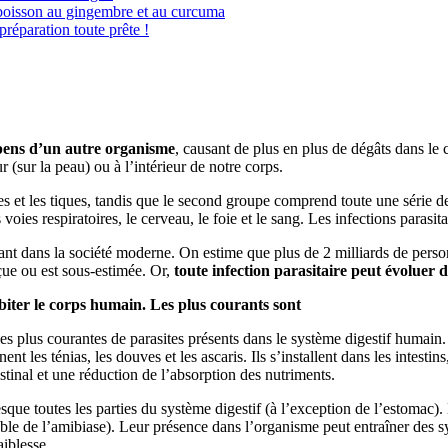
 boisson au gingembre et au curcuma
réparation toute prête !
ens d’un autre organisme
, causant de plus en plus de dégâts dans le 
r (sur la peau) ou à l’intérieur de notre corps.
s et les tiques, tandis que le second groupe comprend toute une série d
ies respiratoires, le cerveau, le foie et le sang. Les infections parasitai
nt dans la société moderne. On estime que plus de 2 milliards de person
ue ou est sous-estimée. Or,
toute infection parasitaire peut évoluer
abiter le corps humain. Les plus courants sont
les plus courantes de parasites présents dans le système digestif humain.
nt les ténias, les douves et les ascaris. Ils s’installent dans les intest
estinal et une réduction de l’absorption des nutriments.
sque toutes les parties du système digestif (à l’exception de l’estomac).
able de l’amibiase). Leur présence dans l’organisme peut entraîner des 
iblesse.