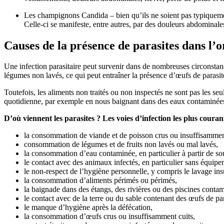
Les champignons Candida – bien qu’ils ne soient pas typiquement 
Celle-ci se manifeste, entre autres, par des douleurs abdomina
Causes de la présence de parasites dans l
Une infection parasitaire peut survenir dans de nombreuses circonsta
légumes non lavés, ce qui peut entraîner la présence d’œufs de parasi
Toutefois, les aliments non traités ou non inspectés ne sont pas les s
quotidienne, par exemple en nous baignant dans des eaux contaminées o
D’où viennent les parasites ? Les voies d’infection les plus couran
la consommation de viande et de poisson crus ou insuffisamment
consommation de légumes et de fruits non lavés ou mal lavés,
la consommation d’eau contaminée, en particulier à partir de sou
le contact avec des animaux infectés, en particulier sans équip
le non-respect de l’hygiène personnelle, y compris le lavage ins
la consommation d’aliments périmés ou périmés,
la baignade dans des étangs, des rivières ou des piscines contam
le contact avec de la terre ou du sable contenant des œufs de par
le manque d’hygiène après la défécation,
la consommation d’œufs crus ou insuffisamment cuits,