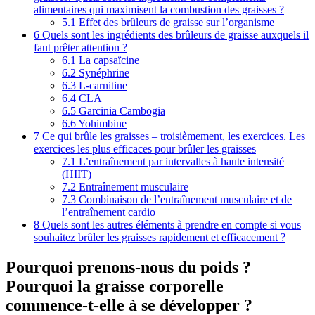
alimentaires qui maximisent la combustion des graisses ?
5.1
Effet des brûleurs de graisse sur l’organisme
6
Quels sont les ingrédients des brûleurs de graisse auxquels il
faut prêter attention ?
6.1
La capsaïcine
6.2
Synéphrine
6.3
L-carnitine
6.4
CLA
6.5
Garcinia Cambogia
6.6
Yohimbine
7
Ce qui brûle les graisses – troisièmement, les exercices. Les
exercices les plus efficaces pour brûler les graisses
7.1
L’entraînement par intervalles à haute intensité
(HIIT)
7.2
Entraînement musculaire
7.3
Combinaison de l’entraînement musculaire et de
l’entraînement cardio
8
Quels sont les autres éléments à prendre en compte si vous
souhaitez brûler les graisses rapidement et efficacement ?
Pourquoi prenons-nous du poids ?
Pourquoi la graisse corporelle
commence-t-elle à se développer ?