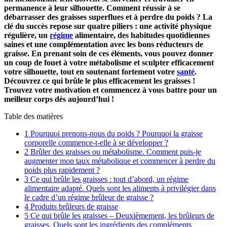
permanence à leur silhouette. Comment réussir à se
débarrasser des graisses superflues et à perdre du poids ? La
clé du succès repose sur quatre piliers : une activité physique
régulière, un
régime
alimentaire, des habitudes quotidiennes
saines et une complémentation avec les bons réducteurs de
graisse. En prenant soin de ces éléments, vous pouvez donner
un coup de fouet à votre métabolisme et sculpter efficacement
votre silhouette, tout en soutenant fortement votre
santé
.
Découvrez ce qui brûle le plus efficacement les graisses !
Trouvez votre motivation et commencez à vous battre pour un
meilleur corps dès aujourd’hui !
Table des matières
1
Pourquoi prenons-nous du poids ? Pourquoi la graisse
corporelle commence-t-elle à se développer ?
2
Brûler des graisses ou métabolisme. Comment puis-je
augmenter mon taux métabolique et commencer à perdre du
poids plus rapidement ?
3
Ce qui brûle les graisses : tout d’abord, un régime
alimentaire adapté. Quels sont les aliments à privilégier dans
le cadre d’un régime brûleur de graisse ?
4
Produits brûleurs de graisse
5
Ce qui brûle les graisses – Deuxièmement, les brûleurs de
graisses. Quels sont les ingrédients des compléments