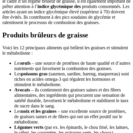
le cadre d’un régime brûleur de graisse, il est également important de
prêter attention à l’
indice glycémique des
produits consommés. Les
articles ayant un indice glycémique élevé (supérieur à 70) doivent
être évités. Ils contribuent à des pics soudains de glycémie et
ralentissent le processus de combustion des graisses.
Produits brûleurs de graisse
Voici les 12 principaux aliments qui brûlent les graisses et stimulent
le métabolisme :
Les
œufs
– une source de protéines de haute qualité et d’autres
nutriments qui favorisent la combustion des graisses.
Les
poissons gras
(saumon, sardine, hareng, maquereau) sont
riches en acides omega-3 qui régulent les hormones et
stimulent le métabolisme.
Avocats
– ils contiennent des graisses saines et des fibres
alimentaires, des ingrédients qui procurent une sensation de
satiété durable, favorisent le métabolisme et stabilisent le taux
de sucre dans le sang.
Les
noix et les graines
– une excellente source de protéines,
de graisses saines et de fibres qui ont un effet positif sur le
métabolisme.
Légumes verts
(par ex. les épinards, le chou frisé, les laitues,
le céleri, les courgettes, les poivrons verts, les choux) –