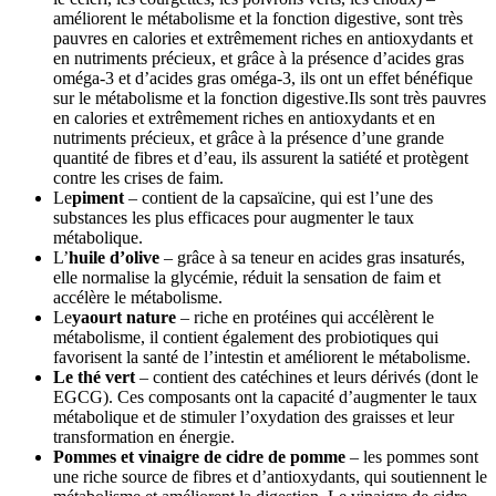
améliorent le métabolisme et la fonction digestive, sont très
pauvres en calories et extrêmement riches en antioxydants et
en nutriments précieux, et grâce à la présence d’acides gras
oméga-3 et d’acides gras oméga-3, ils ont un effet bénéfique
sur le métabolisme et la fonction digestive.Ils sont très pauvres
en calories et extrêmement riches en antioxydants et en
nutriments précieux, et grâce à la présence d’une grande
quantité de fibres et d’eau, ils assurent la satiété et protègent
contre les crises de faim.
Le
piment
– contient de la capsaïcine, qui est l’une des
substances les plus efficaces pour augmenter le taux
métabolique.
L’
huile d’olive
– grâce à sa teneur en acides gras insaturés,
elle normalise la glycémie, réduit la sensation de faim et
accélère le métabolisme.
Le
yaourt nature
– riche en protéines qui accélèrent le
métabolisme, il contient également des probiotiques qui
favorisent la santé de l’intestin et améliorent le métabolisme.
Le thé vert
– contient des catéchines et leurs dérivés (dont le
EGCG). Ces composants ont la capacité d’augmenter le taux
métabolique et de stimuler l’oxydation des graisses et leur
transformation en énergie.
Pommes et vinaigre de cidre de pomme
– les pommes sont
une riche source de fibres et d’antioxydants, qui soutiennent le