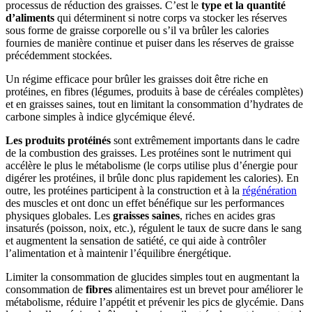
processus de réduction des graisses. C’est le
type et la quantité
d’aliments
qui déterminent si notre corps va stocker les réserves
sous forme de graisse corporelle ou s’il va brûler les calories
fournies de manière continue et puiser dans les réserves de graisse
précédemment stockées.
Un régime efficace pour brûler les graisses doit être riche en
protéines, en fibres (légumes, produits à base de céréales complètes)
et en graisses saines, tout en limitant la consommation d’hydrates de
carbone simples à indice glycémique élevé.
Les produits protéinés
sont extrêmement importants dans le cadre
de la combustion des graisses. Les protéines sont le nutriment qui
accélère le plus le métabolisme (le corps utilise plus d’énergie pour
digérer les protéines, il brûle donc plus rapidement les calories). En
outre, les protéines participent à la construction et à la
régénération
des muscles et ont donc un effet bénéfique sur les performances
physiques globales. Les
graisses saines
, riches en acides gras
insaturés (poisson, noix, etc.), régulent le taux de sucre dans le sang
et augmentent la sensation de satiété, ce qui aide à contrôler
l’alimentation et à maintenir l’équilibre énergétique.
Limiter la consommation de glucides simples tout en augmentant la
consommation de
fibres
alimentaires est un brevet pour améliorer le
métabolisme, réduire l’appétit et prévenir les pics de glycémie. Dans