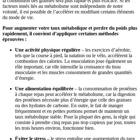
la combustion des graisses sera plus rapide et plus efficace. Si les
facteurs innés liés au métabolisme sont indépendants de notre
volonté, il est possible de l’accélérer en modifiant certains éléments
du mode de vie.
Pour augmenter votre taux métabolique et perdre du poids plus
rapidement, il convient d’appliquer certaines méthodes
éprouvées :
Une activité physique régulière
– les exercices d’aérobie,
tels que la course à pied, la natation ou le vélo, accélèrent la
combustion des calories. La musculation joue également un
rôle important, car elle intensifie la croissance du tissu
musculaire et les muscles consomment de grandes quantités
d’énergie.
Une alimentation équilibrée
– la consommation de protéines
à chaque repas peut accélérer le métabolisme, car la digestion
des protéines nécessite plus d’énergie que celle des graisses
ou des hydrates de carbone. En outre, le fait de manger
fréquemment et en petites portions permet de maintenir un
taux métabolique stable. Pour la plupart des gens, la règle qui
consiste à prendre cinq repas pas trop copieux par jour, toutes
les trois heures environ, fonctionne bien.
Éviter le stress
– le stress entraîne une augmentation du taux