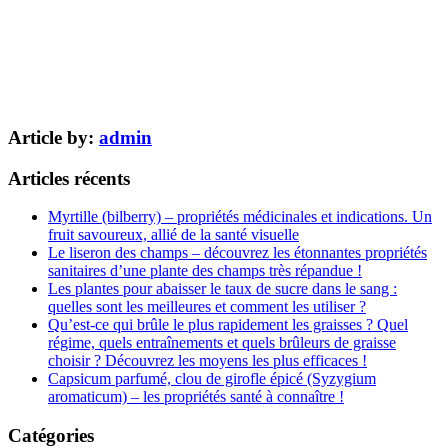
Article by:
admin
Articles récents
Myrtille (bilberry) – propriétés médicinales et indications. Un
fruit savoureux, allié de la santé visuelle
Le liseron des champs – découvrez les étonnantes propriétés
sanitaires d’une plante des champs très répandue !
Les plantes pour abaisser le taux de sucre dans le sang :
quelles sont les meilleures et comment les utiliser ?
Qu’est-ce qui brûle le plus rapidement les graisses ? Quel
régime, quels entraînements et quels brûleurs de graisse
choisir ? Découvrez les moyens les plus efficaces !
Capsicum parfumé, clou de girofle épicé (Syzygium
aromaticum) – les propriétés santé à connaître !
Catégories