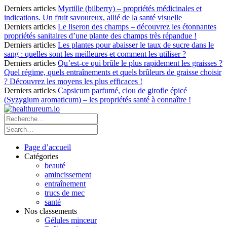
Derniers articles
Myrtille (bilberry) – propriétés médicinales et
indications. Un fruit savoureux, allié de la santé visuelle
Derniers articles
Le liseron des champs – découvrez les étonnantes
propriétés sanitaires d’une plante des champs très répandue !
Derniers articles
Les plantes pour abaisser le taux de sucre dans le
sang : quelles sont les meilleures et comment les utiliser ?
Derniers articles
Qu’est-ce qui brûle le plus rapidement les graisses ?
Quel régime, quels entraînements et quels brûleurs de graisse choisir
? Découvrez les moyens les plus efficaces !
Derniers articles
Capsicum parfumé, clou de girofle épicé
(Syzygium aromaticum) – les propriétés santé à connaître !
Page d’accueil
Catégories
beauté
amincissement
entraînement
trucs de mec
santé
Nos classements
Gélules minceur