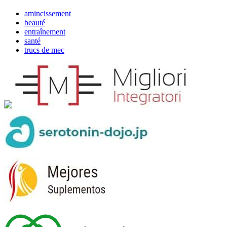
amincissement
beauté
entraînement
santé
trucs de mec