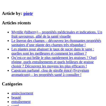
Article by:
piotr
Articles récents
Myrtille (bilberry) – propriétés médicinales et indications. Un
fruit savoureux, allié de la santé visuelle
Le liseron des champs – découvrez les étonnantes propriétés
sanitaires d’une plante des champs très répandue !
Les plantes pour abaisser le taux de sucre dans le sang :
quelles sont les meilleures et comment les utiliser ?
Qu’est-ce qui brûle le plus rapidement les graisses ? Quel
régime, quels entraînements et quels brûleurs de graisse
choisir ? Découvrez les moyens les plus efficaces !
Capsicum parfumé, clou de girofle épicé (Syzygium
aromaticum) – les propriétés santé à connaître !
Catégories
amincissement
beauté
entraînement
santé