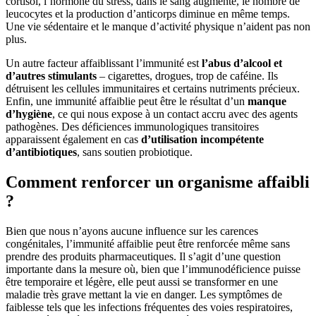
cortisol, l’hormone du stress, dans le sang augmente, le nombre de
leucocytes et la production d’anticorps diminue en même temps.
Une vie sédentaire et le manque d’activité physique n’aident pas non
plus.
Un autre facteur affaiblissant l’immunité est
l’abus d’alcool et
d’autres stimulants
– cigarettes, drogues, trop de caféine. Ils
détruisent les cellules immunitaires et certains nutriments précieux.
Enfin, une immunité affaiblie peut être le résultat d’un
manque
d’hygiène
, ce qui nous expose à un contact accru avec des agents
pathogènes. Des déficiences immunologiques transitoires
apparaissent également en cas
d’utilisation incompétente
d’antibiotiques
, sans soutien probiotique.
Comment renforcer un organisme affaibli
?
Bien que nous n’ayons aucune influence sur les carences
congénitales, l’immunité affaiblie peut être renforcée même sans
prendre des produits pharmaceutiques. Il s’agit d’une question
importante dans la mesure où, bien que l’immunodéficience puisse
être temporaire et légère, elle peut aussi se transformer en une
maladie très grave mettant la vie en danger. Les symptômes de
faiblesse tels que les infections fréquentes des voies respiratoires,