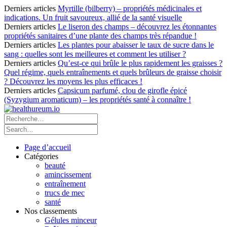
Derniers articles
Myrtille (bilberry) – propriétés médicinales et
indications. Un fruit savoureux, allié de la santé visuelle
Derniers articles
Le liseron des champs – découvrez les étonnantes
propriétés sanitaires d’une plante des champs très répandue !
Derniers articles
Les plantes pour abaisser le taux de sucre dans le
sang : quelles sont les meilleures et comment les utiliser ?
Derniers articles
Qu’est-ce qui brûle le plus rapidement les graisses ?
Quel régime, quels entraînements et quels brûleurs de graisse choisir
? Découvrez les moyens les plus efficaces !
Derniers articles
Capsicum parfumé, clou de girofle épicé
(Syzygium aromaticum) – les propriétés santé à connaître !
Page d’accueil
Catégories
beauté
amincissement
entraînement
trucs de mec
santé
Nos classements
Gélules minceur