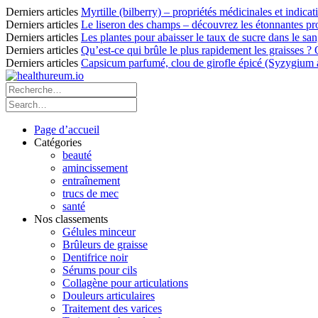
Derniers articles
Myrtille (bilberry) – propriétés médicinales et indicat
Derniers articles
Le liseron des champs – découvrez les étonnantes pro
Derniers articles
Les plantes pour abaisser le taux de sucre dans le sang
Derniers articles
Qu’est-ce qui brûle le plus rapidement les graisses ?
Derniers articles
Capsicum parfumé, clou de girofle épicé (Syzygium ar
Page d’accueil
Catégories
beauté
amincissement
entraînement
trucs de mec
santé
Nos classements
Gélules minceur
Brûleurs de graisse
Dentifrice noir
Sérums pour cils
Collagène pour articulations
Douleurs articulaires
Traitement des varices