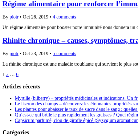
Régime alimentaire pour renforcer l’immun
By
piotr
•
Oct 26, 2019
•
4 comments
Un régime alimentaire pour booster notre immunité nous donnera un co
Rhinite chronique – causes, symptômes, tr
By
piotr
•
Oct 23, 2019
•
5 comments
La rhinite chronique est une maladie troublante qui survient le plus s
1
2
…
6
Articles récents
Myrtille (bilberry) – propriétés médicinales et indications. Un fr
Le liseron des champs – découvrez les étonnantes propriétés san
Les plantes pour abaisser le taux de sucre dans le sang : quelles 
Qu’est-ce qui brûle le plus rapidement les graisses ? Quel régim
Capsicum parfumé, clou de girofle épicé (Syzygium aromaticum) 
Catégories