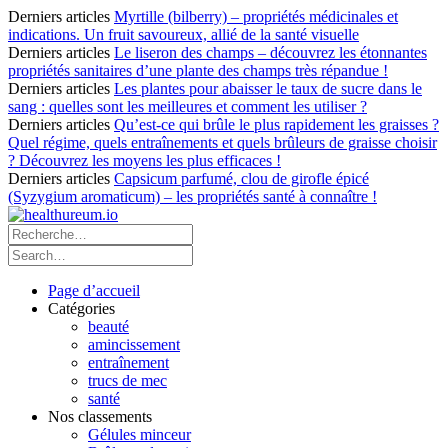
Derniers articles
Myrtille (bilberry) – propriétés médicinales et
indications. Un fruit savoureux, allié de la santé visuelle
Derniers articles
Le liseron des champs – découvrez les étonnantes
propriétés sanitaires d’une plante des champs très répandue !
Derniers articles
Les plantes pour abaisser le taux de sucre dans le
sang : quelles sont les meilleures et comment les utiliser ?
Derniers articles
Qu’est-ce qui brûle le plus rapidement les graisses ?
Quel régime, quels entraînements et quels brûleurs de graisse choisir
? Découvrez les moyens les plus efficaces !
Derniers articles
Capsicum parfumé, clou de girofle épicé
(Syzygium aromaticum) – les propriétés santé à connaître !
Page d’accueil
Catégories
beauté
amincissement
entraînement
trucs de mec
santé
Nos classements
Gélules minceur