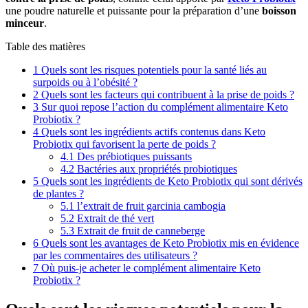
une poudre naturelle et puissante pour la préparation d’une
boisson
minceur
.
Table des matières
1
Quels sont les risques potentiels pour la santé liés au
surpoids ou à l’obésité ?
2
Quels sont les facteurs qui contribuent à la prise de poids ?
3
Sur quoi repose l’action du complément alimentaire Keto
Probiotix ?
4
Quels sont les ingrédients actifs contenus dans Keto
Probiotix qui favorisent la perte de poids ?
4.1
Des prébiotiques puissants
4.2
Bactéries aux propriétés probiotiques
5
Quels sont les ingrédients de Keto Probiotix qui sont dérivés
de plantes ?
5.1
l’extrait de fruit garcinia cambogia
5.2
Extrait de thé vert
5.3
Extrait de fruit de canneberge
6
Quels sont les avantages de Keto Probiotix mis en évidence
par les commentaires des utilisateurs ?
7
Où puis-je acheter le complément alimentaire Keto
Probiotix ?