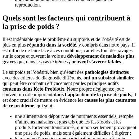
reproduction.
Quels sont les facteurs qui contribuent à
la prise de poids ?
Il est indéniable que le problème du surpoids et de l’obésité est de
plus en plus
répandu dans la société
, y compris dans notre pays. Il
est difficile de faire face à ces conditions, car elles font des ravages
sur le corps et ouvrent la voie au
développement de maladies plus
graves
qui, dans les cas extrêmes
, peuvent s’avérer fatales
.
Le surpoids et l’obésité, bien qu’étant des
pathologies distinctes
avec des critères de diagnostic différents,
ont un substrat similaire
qui peut être combattu efficacement par les
principes actifs
contenus dans Keto Probiotix
. Notre propre négligence joue
souvent un rôle important
dans l’apparition de la prise de poids
, il
est donc crucial de mettre en évidence les
causes les plus courantes
de ce problème
, qui sont :
une alimentation dépourvue de nutriments essentiels, remplie
d’aliments malsains et gras tels que les fast-foods et les
produits fortement transformés, qui non seulement provoquent
une prise de poids, mais sont également difficiles à digérer ;
le manque d’exercice, une participation minimale à toute