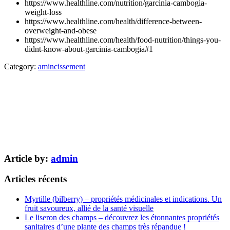
https://www.healthline.com/nutrition/garcinia-cambogia-
weight-loss
https://www.healthline.com/health/difference-between-
overweight-and-obese
https://www.healthline.com/health/food-nutrition/things-you-
didnt-know-about-garcinia-cambogia#1
Category:
amincissement
Article by:
admin
Articles récents
Myrtille (bilberry) – propriétés médicinales et indications. Un
fruit savoureux, allié de la santé visuelle
Le liseron des champs – découvrez les étonnantes propriétés
sanitaires d’une plante des champs très répandue !