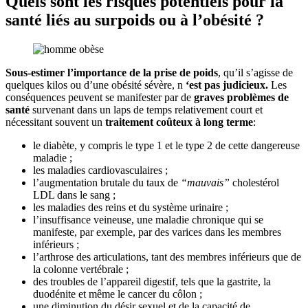
Quels sont les risques potentiels pour la
santé liés au surpoids ou à l’obésité ?
Sous-estimer l’importance de la prise de poids
, qu’il s’agisse de
quelques kilos ou d’une obésité sévère, n
‘est pas judicieux.
Les
conséquences peuvent se manifester par de
graves problèmes de
santé
survenant dans un laps de temps relativement court et
nécessitant souvent un
traitement coûteux à long terme
:
le diabète, y compris le type 1 et le type 2 de cette dangereuse
maladie ;
les maladies cardiovasculaires ;
l’augmentation brutale du taux de
“mauvais”
cholestérol
LDL dans le sang ;
les maladies des reins et du système urinaire ;
l’insuffisance veineuse, une maladie chronique qui se
manifeste, par exemple, par des varices dans les membres
inférieurs ;
l’arthrose des articulations, tant des membres inférieurs que de
la colonne vertébrale ;
des troubles de l’appareil digestif, tels que la gastrite, la
duodénite et même le cancer du côlon ;
une diminution du désir sexuel et de la capacité de