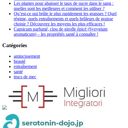
Les plantes pour abaisser le taux de sucre dans le sang :
quelles sont les meilleures et comment les utiliser ?
Qu’est-ce qui brûle le plus rapidement les graisses ? Quel
régime, quels entraînements et quels brûleurs de graisse
choisir ? Découvrez les moyens les plus efficaces !
Capsicum parfumé, clou de girofle épicé (Syzygium
aromaticum) – les propriétés santé à connaître !
Catégories
amincissement
beauté
entraînement
santé
trucs de mec