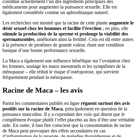
constitue actuellement l’un des ingrédients principaux des
médicaments pour augmenter la puissance sexuelle. Elle est
également considérée comme un aphrodisiaque naturel.
Les recherches ont montré que la racine de cette plante
augmente le
désir sexuel chez les hommes et facilite l’érection
; en plus, elle
stimule la production de la sperme et prolonge la viabilité des
spermatozoïdes
, améliorant ainsi la fertilité. Cela est dû entre autres
à la présence de protéines de grande valeur, étant une condition
basique d’une bonne performance sexuelle.
La Maca a également une influence bénéfique sur l’ovulation chez
les femmes, soulage les maux menstruels et les symptômes de la
ménopause – elle réduit le risque d’ostéoporose, qui survient
fréquemment pendant la ménopause.
Racine de Maca – les avis
Parmi les commentaires publiés en ligne
règnent surtout des avis
positifs sur la racine de Maca
, principalement en question de la
puissance masculine. Il y a cependant des voix qui disent que le
complément évoque plutôt l’effet placebo au lieu d’être une véritable
aide. En outre, il faut être conscient que la consommation de racine
de Maca peut provoquer des effets secondaires en cas
d’inflammation de la prostate, de maladies thyroïdiennes et de