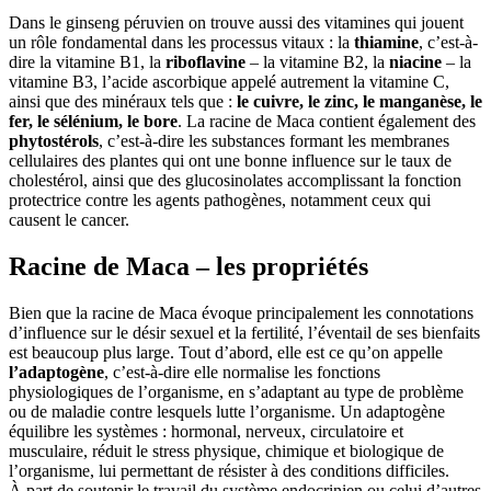
Dans le ginseng péruvien on trouve aussi des vitamines qui jouent
un rôle fondamental dans les processus vitaux : la
thiamine
, c’est-à-
dire la vitamine B1, la
riboflavine
– la vitamine B2, la
niacine
– la
vitamine B3, l’acide ascorbique appelé autrement la vitamine C,
ainsi que des minéraux tels que :
le cuivre, le zinc, le manganèse, le
fer, le sélénium, le bore
. La racine de Maca contient également des
phytostérols
, c’est-à-dire les substances formant les membranes
cellulaires des plantes qui ont une bonne influence sur le taux de
cholestérol, ainsi que des glucosinolates accomplissant la fonction
protectrice contre les agents pathogènes, notamment ceux qui
causent le cancer.
Racine de Maca – les propriétés
Bien que la racine de Maca évoque principalement les connotations
d’influence sur le désir sexuel et la fertilité, l’éventail de ses bienfaits
est beaucoup plus large. Tout d’abord, elle est ce qu’on appelle
l’adaptogène
, c’est-à-dire elle normalise les fonctions
physiologiques de l’organisme, en s’adaptant au type de problème
ou de maladie contre lesquels lutte l’organisme. Un adaptogène
équilibre les systèmes : hormonal, nerveux, circulatoire et
musculaire, réduit le stress physique, chimique et biologique de
l’organisme, lui permettant de résister à des conditions difficiles.
À part de soutenir le travail du système endocrinien ou celui d’autres