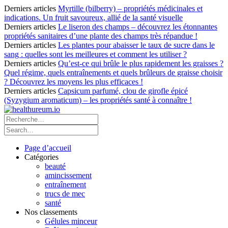
Derniers articles
Myrtille (bilberry) – propriétés médicinales et
indications. Un fruit savoureux, allié de la santé visuelle
Derniers articles
Le liseron des champs – découvrez les étonnantes
propriétés sanitaires d’une plante des champs très répandue !
Derniers articles
Les plantes pour abaisser le taux de sucre dans le
sang : quelles sont les meilleures et comment les utiliser ?
Derniers articles
Qu’est-ce qui brûle le plus rapidement les graisses ?
Quel régime, quels entraînements et quels brûleurs de graisse choisir
? Découvrez les moyens les plus efficaces !
Derniers articles
Capsicum parfumé, clou de girofle épicé
(Syzygium aromaticum) – les propriétés santé à connaître !
Page d’accueil
Catégories
beauté
amincissement
entraînement
trucs de mec
santé
Nos classements
Gélules minceur