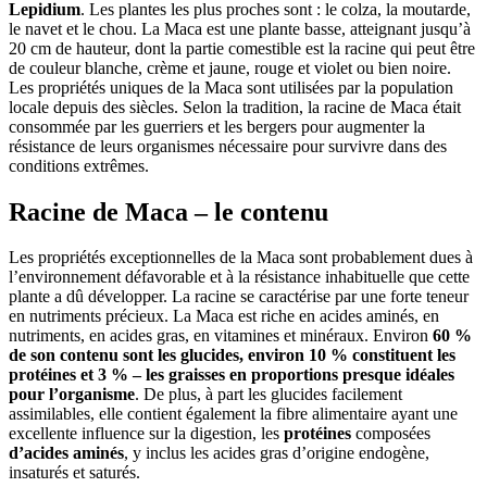
Lepidium
. Les plantes les plus proches sont : le colza, la moutarde,
le navet et le chou. La Maca est une plante basse, atteignant jusqu’à
20 cm de hauteur, dont la partie comestible est la racine qui peut être
de couleur blanche, crème et jaune, rouge et violet ou bien noire.
Les propriétés uniques de la Maca sont utilisées par la population
locale depuis des siècles. Selon la tradition, la racine de Maca était
consommée par les guerriers et les bergers pour augmenter la
résistance de leurs organismes nécessaire pour survivre dans des
conditions extrêmes.
Racine de Maca – le contenu
Les propriétés exceptionnelles de la Maca sont probablement dues à
l’environnement défavorable et à la résistance inhabituelle que cette
plante a dû développer. La racine se caractérise par une forte teneur
en nutriments précieux. La Maca est riche en acides aminés, en
nutriments, en acides gras, en vitamines et minéraux. Environ
60 %
de son contenu sont les glucides, environ 10 % constituent les
protéines et 3 % – les graisses en proportions presque idéales
pour l’organisme
. De plus, à part les glucides facilement
assimilables, elle contient également la fibre alimentaire ayant une
excellente influence sur la digestion, les
protéines
composées
d’acides aminés
, y inclus les acides gras d’origine endogène,
insaturés et saturés.