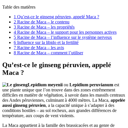
Table des matières
1
Qu’est-ce le ginseng péruvien, appelé Maca ?
2
Racine de Maca – le contenu
3
Racine de Maca – les propriétés
4
Racine de Maca – le support pour les personnes actives
5
Racine de Maca – l’influence sur le système nerveux
6
Influence sur la libido et la fertilité
7
Racine de Maca – les avis
8
Racine de Maca – comment l’utiliser
Qu’est-ce le ginseng péruvien, appelé
Maca ?
Lepidium meyenii
ou
Lepidium peruvianum
est
une plante unique que l’on trouve dans des zones extrêmement
difficiles en matière de végétation, à savoir dans les massifs centraux
des Andes péruviennes, culminant à 4000 mètres. La Maca,
appelée
aussi ginseng péruvien
, a la capacité unique à s’adapter à des
conditions hostiles – au sol rocheux, aux grandes différences de
température, aux coups de vent violents.
La Maca appartient à la famille des brassicacées et au genre de