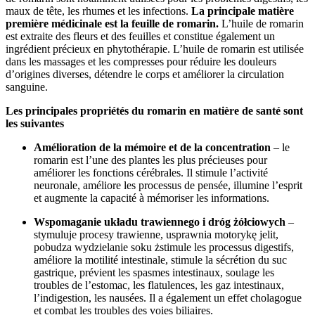
maux de tête, les rhumes et les infections.
La principale matière
première médicinale est la feuille de romarin.
L’huile de romarin
est extraite des fleurs et des feuilles et constitue également un
ingrédient précieux en phytothérapie. L’huile de romarin est utilisée
dans les massages et les compresses pour réduire les douleurs
d’origines diverses, détendre le corps et améliorer la circulation
sanguine.
Les principales propriétés du romarin en matière de santé sont
les suivantes
Amélioration de la mémoire et de la concentration
– le
romarin est l’une des plantes les plus précieuses pour
améliorer les fonctions cérébrales. Il stimule l’activité
neuronale, améliore les processus de pensée, illumine l’esprit
et augmente la capacité à mémoriser les informations.
Wspomaganie układu trawiennego i dróg żółciowych
–
stymuluje procesy trawienne, usprawnia motorykę jelit,
pobudza wydzielanie soku żstimule les processus digestifs,
améliore la motilité intestinale, stimule la sécrétion du suc
gastrique, prévient les spasmes intestinaux, soulage les
troubles de l’estomac, les flatulences, les gaz intestinaux,
l’indigestion, les nausées. Il a également un effet cholagogue
et combat les troubles des voies biliaires.