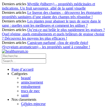
Derniers articles
Myrtille (bilberry) – propriétés médicinales et
indications. Un fruit savoureux, allié de la santé visuelle
Derniers articles
Le liseron des champs – découvrez les étonnantes
propriétés sanitaires d’une plante des champs très répandue !
Derniers articles
Les plantes pour abaisser le taux de sucre dans le
sang : quelles sont les meilleures et comment les utiliser ?
Derniers articles
Qu’est-ce qui brûle le plus rapidement les graisses ?
Quel régime, quels entraînements et quels brûleurs de graisse choisir
? Découvrez les moyens les plus efficaces !
Derniers articles
Capsicum parfumé, clou de girofle épicé
(Syzygium aromaticum) – les propriétés santé à connaître !
Page d’accueil
Catégories
beauté
amincissement
entraînement
trucs de mec
santé
Nos classements
Gélules minceur