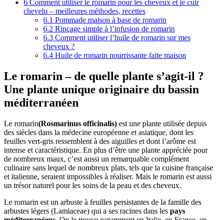
6
Comment utiliser le romarin pour les cheveux et le cuir
chevelu – meilleures méthodes, recettes
6.1
Pommade maison à base de romarin
6.2
Rinçage simple à l’infusion de romarin
6.3
Comment utiliser l’huile de romarin sur mes
cheveux ?
6.4
Huile de romarin nourrissante faite maison
Le romarin – de quelle plante s’agit-il ?
Une plante unique originaire du bassin
méditerranéen
Le romarin
(Rosmarinus officinalis)
est une plante utilisée depuis
des siècles dans la médecine européenne et asiatique, dont les
feuilles vert-gris ressemblent à des aiguilles et dont l’arôme est
intense et caractéristique. En plus d’être une plante appréciée pour
de nombreux maux, c’est aussi un remarquable complément
culinaire sans lequel de nombreux plats, tels que la cuisine française
et italienne, seraient impossibles à réaliser. Mais le romarin est aussi
un trésor naturel pour les soins de la peau et des cheveux.
Le romarin est un arbuste à feuilles persistantes de la famille des
arbustes légers (Lamiaceae) qui a ses racines dans les
pays
méditerranéens
. On le trouve notamment en Italie, en France, en