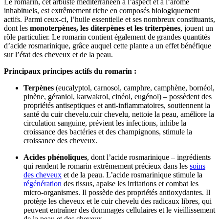
Le romarin, cet arbuste méditerranéen à l’aspect et à l’arôme
inhabituels, est extrêmement riche en composés biologiquement
actifs. Parmi ceux-ci, l’huile essentielle et ses nombreux constituants,
dont les
monoterpènes, les diterpènes et les triterpènes
, jouent un
rôle particulier. Le romarin contient également de grandes quantités
d’acide rosmarinique, grâce auquel cette plante a un effet bénéfique
sur l’état des cheveux et de la peau.
Principaux principes actifs du romarin :
Terpènes
(eucalyptol, carnosol, camphre, camphène, bornéol,
pinène, géraniol, karwakrol, cinéol, eugénol) – possèdent des
propriétés antiseptiques et anti-inflammatoires, soutiennent la
santé du cuir chevelu.cuir chevelu, nettoie la peau, améliore la
circulation sanguine, prévient les infections, inhibe la
croissance des bactéries et des champignons, stimule la
croissance des cheveux.
Acides phénoliques
, dont l’acide rosmarinique – ingrédients
qui rendent le romarin extrêmement précieux dans les
soins
des cheveux
et de la peau. L’acide rosmarinique stimule la
régénération
des tissus, apaise les irritations et combat les
micro-organismes. Il possède des propriétés antioxydantes. Il
protège les cheveux et le cuir chevelu des radicaux libres, qui
peuvent entraîner des dommages cellulaires et le vieillissement
de la peau et des cheveux.