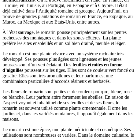
Turquie, en Tunisie, au Portugal, en Espagne et à Chypre. Il était
déjà cultivé dans l’Antiquité romaine et grecque. Aujourd’hui, on
trouve de grandes plantations de romarin en France, en Espagne, au
Maroc, au Mexique et aux États-Unis, entre autres.
À l’état sauvage, le romarin pousse principalement sur les pentes
rocheuses des montagnes et dans les zones côtières. La plante
préfère les sites ensoleillés et un sol bien drainé, meuble et léger.
Le romarin est une plante vivace avec un système racinaire très
développé. Ses pousses plus âgées sont ligneuses et les jeunes
pousses sont d’un vert éclatant. Des
feuilles étroites en forme
d’aiguilles
poussent sur les tiges. Elles sont de couleur vert foncé ou
grisâtre. Elles sont très aromatiques et leur parfum est une
combinaison particulière d’accords résineux et herbacés.
Les fleurs de romarin sont petites et de couleur pourpre, bleue, rose
ou blanche. Leur parfum attire fortement les abeilles. En raison de
l’aspect voyant et inhabituel de ses feuilles et de ses fleurs, le
romarin est souvent utilisé comme plante ornementale. Il orne les
jardins et, dans les variétés miniatures, il apparaît également dans les
maisons.
Le romarin est une épice, une plante médicinale et cosmétique. Ses
utilisations sont nombreuses et variées. Dans le domaine culinaire, le