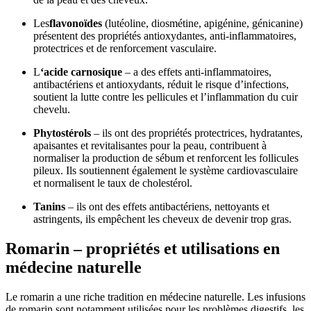
Les
flavonoïdes
(lutéoline, diosmétine, apigénine, génicanine)
présentent des propriétés antioxydantes, anti-inflammatoires,
protectrices et de renforcement vasculaire.
L
‘acide carnosique
– a des effets anti-inflammatoires,
antibactériens et antioxydants, réduit le risque d’infections,
soutient la lutte contre les pellicules et l’inflammation du cuir
chevelu.
Phytostérols
– ils ont des propriétés protectrices, hydratantes,
apaisantes et revitalisantes pour la peau, contribuent à
normaliser la production de sébum et renforcent les follicules
pileux. Ils soutiennent également le système cardiovasculaire
et normalisent le taux de cholestérol.
Tanins
– ils ont des effets antibactériens, nettoyants et
astringents, ils empêchent les cheveux de devenir trop gras.
Romarin – propriétés et utilisations en
médecine naturelle
Le romarin a une riche tradition en médecine naturelle. Les infusions
de romarin sont notamment utilisées pour les problèmes digestifs, les