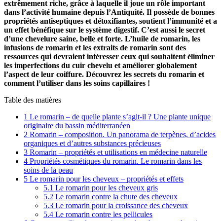
extrêmement riche, grâce à laquelle il joue un rôle important
dans l’activité humaine depuis l’Antiquité. Il possède de bonnes
propriétés antiseptiques et détoxifiantes, soutient l’immunité et a
un effet bénéfique sur le système digestif. C’est aussi le secret
d’une chevelure saine, belle et forte. L’huile de romarin, les
infusions de romarin et les extraits de romarin sont des
ressources qui devraient intéresser ceux qui souhaitent éliminer
les imperfections du cuir chevelu et améliorer globalement
l’aspect de leur coiffure. Découvrez les secrets du romarin et
comment l’utiliser dans les soins capillaires !
Table des matières
1
Le romarin – de quelle plante s’agit-il ? Une plante unique
originaire du bassin méditerranéen
2
Romarin – composition. Un panorama de terpènes, d’acides
organiques et d’autres substances précieuses
3
Romarin – propriétés et utilisations en médecine naturelle
4
Propriétés cosmétiques du romarin. Le romarin dans les
soins de la peau
5
Le romarin pour les cheveux – propriétés et effets
5.1
Le romarin pour les cheveux gris
5.2
Le romarin contre la chute des cheveux
5.3
Le romarin pour la croissance des cheveux
5.4
Le romarin contre les pellicules