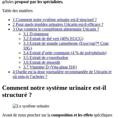
gélules
proposé par les spécialistes.
Table des matières
1
Comment notre système urinaire est-il structuré ?
2
Pour quels troubles urinaires Uticarin est-il efficace ?
3
Que contient le complément alimentaire Uticarin ?
3.1
D-mannose
3.2
Extrait de thé vert (40% EGCG)
3.3
Extrait de grande canneberge (Exocyan™ Cran
10G)
3.4
Extrait d’ortie commune (4 % de polyphénols)
3.5
Extrait de cynorrhodon
3.6
Extrait de pissenlit
3.7
Vitamine D (Vita-algae D®)
4
Quelle est la dose journalière recommandée de Uticarin et
où puis-je l’acheter ?
Comment notre système urinaire est-il
structuré ?
Avant de nous pencher sur la
composition et les effets
spécifiques