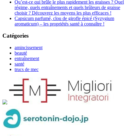
Qu’est-ce qui brûle le plus rapidement les graisses ? Quel
régime, quels entraînements et quels brûleurs de graisse
choisir ? Découvrez les moyens les plus efficaces !
Capsicum parfumé, clou de girofle épicé (Syzygium
aromaticum) – les propriétés santé à connaître !
Catégories
amincissement
beauté
entraînement
santé
trucs de mec