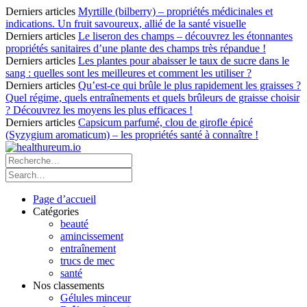
Derniers articles
Myrtille (bilberry) – propriétés médicinales et
indications. Un fruit savoureux, allié de la santé visuelle
Derniers articles
Le liseron des champs – découvrez les étonnantes
propriétés sanitaires d’une plante des champs très répandue !
Derniers articles
Les plantes pour abaisser le taux de sucre dans le
sang : quelles sont les meilleures et comment les utiliser ?
Derniers articles
Qu’est-ce qui brûle le plus rapidement les graisses ?
Quel régime, quels entraînements et quels brûleurs de graisse choisir
? Découvrez les moyens les plus efficaces !
Derniers articles
Capsicum parfumé, clou de girofle épicé
(Syzygium aromaticum) – les propriétés santé à connaître !
Page d’accueil
Catégories
beauté
amincissement
entraînement
trucs de mec
santé
Nos classements
Gélules minceur