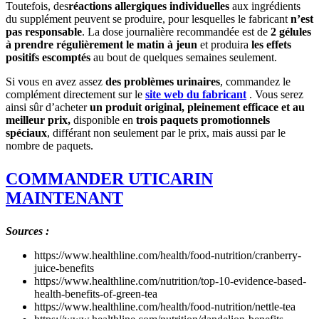
Toutefois, des
réactions allergiques individuelles
aux ingrédients
du supplément peuvent se produire, pour lesquelles le fabricant
n’est
pas responsable
. La dose journalière recommandée est de
2 gélules
à prendre régulièrement le matin à jeun
et produira
les effets
positifs escomptés
au bout de quelques semaines seulement.
Si vous en avez assez
des problèmes urinaires
, commandez le
complément directement sur le
site web du fabricant
. Vous serez
ainsi sûr d’acheter
un produit original, pleinement efficace et au
meilleur prix,
disponible en
trois paquets promotionnels
spéciaux
, différant non seulement par le prix, mais aussi par le
nombre de paquets.
COMMANDER UTICARIN
MAINTENANT
Sources :
https://www.healthline.com/health/food-nutrition/cranberry-
juice-benefits
https://www.healthline.com/nutrition/top-10-evidence-based-
health-benefits-of-green-tea
https://www.healthline.com/health/food-nutrition/nettle-tea