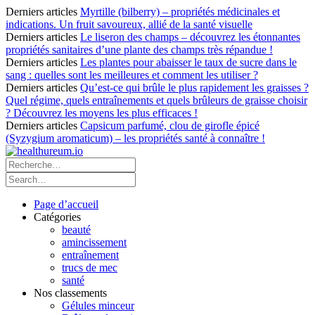
Derniers articles
Myrtille (bilberry) – propriétés médicinales et
indications. Un fruit savoureux, allié de la santé visuelle
Derniers articles
Le liseron des champs – découvrez les étonnantes
propriétés sanitaires d’une plante des champs très répandue !
Derniers articles
Les plantes pour abaisser le taux de sucre dans le
sang : quelles sont les meilleures et comment les utiliser ?
Derniers articles
Qu’est-ce qui brûle le plus rapidement les graisses ?
Quel régime, quels entraînements et quels brûleurs de graisse choisir
? Découvrez les moyens les plus efficaces !
Derniers articles
Capsicum parfumé, clou de girofle épicé
(Syzygium aromaticum) – les propriétés santé à connaître !
Page d’accueil
Catégories
beauté
amincissement
entraînement
trucs de mec
santé
Nos classements
Gélules minceur