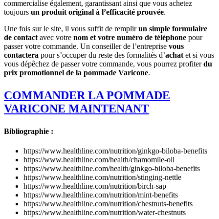
commercialise également, garantissant ainsi que vous achetez
toujours
un produit original à l’efficacité prouvée
.
Une fois sur le site, il vous suffit de remplir
un simple formulaire
de contact
avec votre
nom et votre numéro de téléphone
pour
passer votre commande. Un conseiller de l’entreprise
vous
contactera
pour s’occuper du reste des formalités d’
achat
et si vous
vous dépêchez de passer votre commande, vous pourrez profiter
du
prix promotionnel de la pommade Varicone
.
COMMANDER LA POMMADE
VARICONE MAINTENANT
Bibliographie :
https://www.healthline.com/nutrition/ginkgo-biloba-benefits
https://www.healthline.com/health/chamomile-oil
https://www.healthline.com/health/ginkgo-biloba-benefits
https://www.healthline.com/nutrition/stinging-nettle
https://www.healthline.com/nutrition/birch-sap
https://www.healthline.com/nutrition/mint-benefits
https://www.healthline.com/nutrition/chestnuts-benefits
https://www.healthline.com/nutrition/water-chestnuts