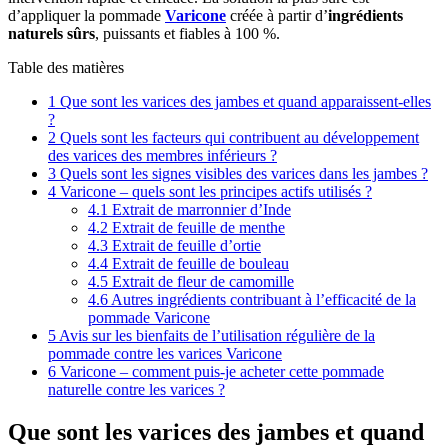
d’appliquer la pommade
Varicone
créée à partir d’
ingrédients
naturels sûrs
, puissants et fiables à 100 %.
Table des matières
1
Que sont les varices des jambes et quand apparaissent-elles
?
2
Quels sont les facteurs qui contribuent au développement
des varices des membres inférieurs ?
3
Quels sont les signes visibles des varices dans les jambes ?
4
Varicone – quels sont les principes actifs utilisés ?
4.1
Extrait de marronnier d’Inde
4.2
Extrait de feuille de menthe
4.3
Extrait de feuille d’ortie
4.4
Extrait de feuille de bouleau
4.5
Extrait de fleur de camomille
4.6
Autres ingrédients contribuant à l’efficacité de la
pommade Varicone
5
Avis sur les bienfaits de l’utilisation régulière de la
pommade contre les varices Varicone
6
Varicone – comment puis-je acheter cette pommade
naturelle contre les varices ?
Que sont les varices des jambes et quand