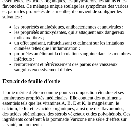
essentielles, les acides organiques, les phytostérols, les tanins et les
flavonoïdes. Ce mélange unique soulage les symptômes des varices
et, parmi les propriétés de la menthe, il convient de souligner les
suivantes :
les propriétés analgésiques, antibactériennes et antivirales ;
les propriétés antioxydantes, qui s’attaquent aux dangereux
radicaux libres ;
un effet apaisant, rafraîchissant et calmant sur les irritations
cutanées telles que l’inflammation ;
propriétés améliorant la circulation sanguine dans les membres
inférieurs ;
renforcement et rétrécissement des parois des vaisseaux
sanguins excessivement dilatés.
Extrait de feuille d’ortie
L’ortie mérite d’être reconnue pour sa composition étendue et ses
nombreuses propriétés médicinales. Elle contient des nutriments
essentiels tels que les vitamines A, B, E et K, le magnésium, le
calcium, le fer et les acides organiques, ainsi que des flavonoïdes,
des acides phénoliques, des stérols végétaux et des polyphénols. Ces
ingrédients confèrent à la pommade Varicone une série d’effets sur
la santé, notamment :