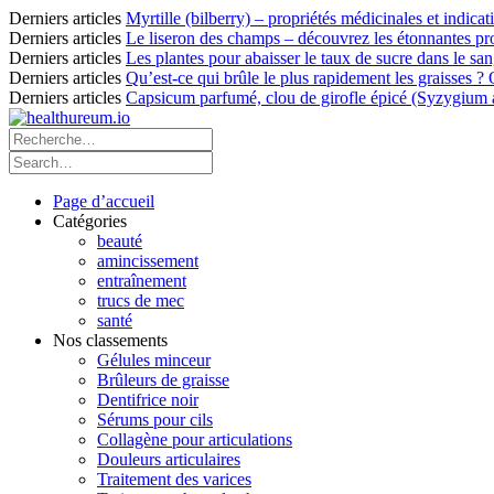
Derniers articles
Myrtille (bilberry) – propriétés médicinales et indicat
Derniers articles
Le liseron des champs – découvrez les étonnantes pro
Derniers articles
Les plantes pour abaisser le taux de sucre dans le sang
Derniers articles
Qu’est-ce qui brûle le plus rapidement les graisses ?
Derniers articles
Capsicum parfumé, clou de girofle épicé (Syzygium ar
Page d’accueil
Catégories
beauté
amincissement
entraînement
trucs de mec
santé
Nos classements
Gélules minceur
Brûleurs de graisse
Dentifrice noir
Sérums pour cils
Collagène pour articulations
Douleurs articulaires
Traitement des varices