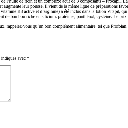
e l’huile de ricin et un complexe actif de 3 composants – Procapil. La 
t augmente leur pousse. Il vient de la même ligne de préparations favor
ine B3 active et d’arginine) a été inclus dans la lotion Vitapil, qui a
it de bambou riche en silicium, protéines, panthénol, cystéine. Le prix d
eux, rappelez-vous qu’un bon complément alimentaire, tel que Profolan, e
t indiqués avec
*