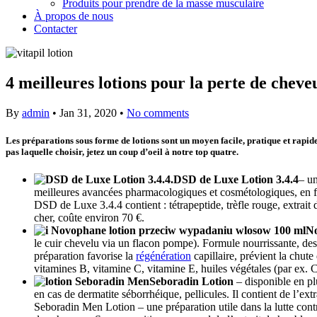
Produits pour prendre de la masse musculaire
À propos de nous
Contacter
4 meilleures lotions pour la perte de cheve
By
admin
•
Jan 31, 2020
•
No comments
Les préparations sous forme de lotions sont un moyen facile, pratique et rapide
pas laquelle choisir, jetez un coup d’oeil à notre top quatre.
DSD de Luxe Lotion 3.4.4
– un
meilleures avancées pharmacologiques et cosmétologiques, en fait 
DSD de Luxe 3.4.4 contient : tétrapeptide, trèfle rouge, extrait
cher, coûte environ 70 €.
No
le cuir chevelu via un flacon pompe). Formule nourrissante, dest
préparation favorise la
régénération
capillaire, prévient la chute
vitamines B, vitamine C, vitamine E, huiles végétales (par ex.
Seboradin Lotion
– disponible en plu
en cas de dermatite séborrhéique, pellicules. Il contient de l’ext
Seboradin Men Lotion – une préparation utile dans la lutte con