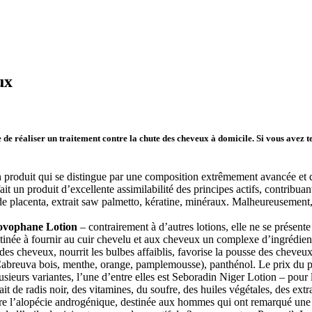
ux
 de réaliser un traitement contre la chute des cheveux à domicile. Si vous avez 
 produit qui se distingue par une composition extrêmement avancée et do
un produit d’excellente assimilabilité des principes actifs, contribuant 
 de placenta, extrait saw palmetto, kératine, minéraux. Malheureusement,
vophane Lotion
– contrairement à d’autres lotions, elle ne se présent
inée à fournir au cuir chevelu et aux cheveux un complexe d’ingrédients 
 des cheveux, nourrit les bulbes affaiblis, favorise la pousse des cheveux
 Cabreuva bois, menthe, orange, pamplemousse), panthénol. Le prix du p
sieurs variantes, l’une d’entre elles est Seboradin Niger Lotion – pour l
rait de radis noir, des vitamines, du soufre, des huiles végétales, des ext
tre l’alopécie androgénique, destinée aux hommes qui ont remarqué une 