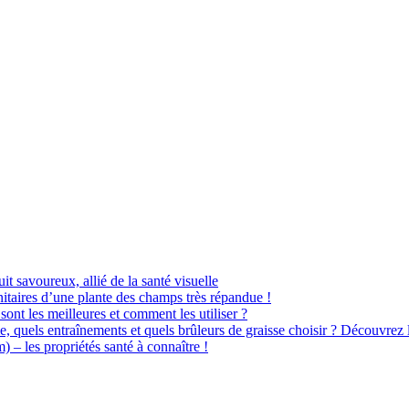
uit savoureux, allié de la santé visuelle
itaires d’une plante des champs très répandue !
sont les meilleures et comment les utiliser ?
e, quels entraînements et quels brûleurs de graisse choisir ? Découvrez 
– les propriétés santé à connaître !