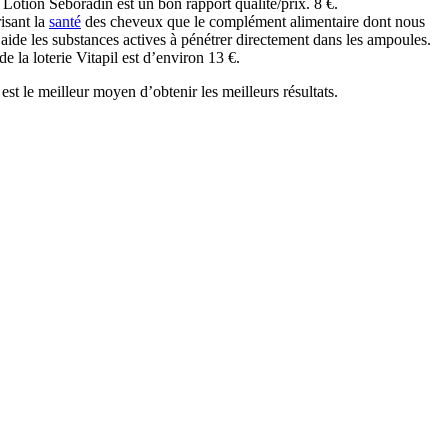
Lotion Seboradin est un bon rapport qualité/prix. 8 €.
isant la
santé
des cheveux que le complément alimentaire dont nous
ide les substances actives à pénétrer directement dans les ampoules.
e la loterie Vitapil est d’environ 13 €.
st le meilleur moyen d’obtenir les meilleurs résultats.