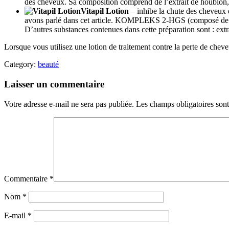
des cheveux. Sa composition comprend de l’extrait de houblon, d
Vitapil Lotion
– inhibe la chute des cheveux e
avons parlé dans cet article. KOMPLEKS 2-HGS (composé de vitam
D’autres substances contenues dans cette préparation sont : extra
Lorsque vous utilisez une lotion de traitement contre la perte de chev
Category:
beauté
Laisser un commentaire
Votre adresse e-mail ne sera pas publiée.
Les champs obligatoires son
Commentaire
*
Nom
*
E-mail
*