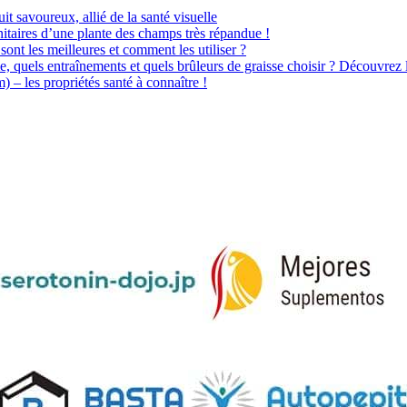
uit savoureux, allié de la santé visuelle
itaires d’une plante des champs très répandue !
sont les meilleures et comment les utiliser ?
e, quels entraînements et quels brûleurs de graisse choisir ? Découvrez 
– les propriétés santé à connaître !