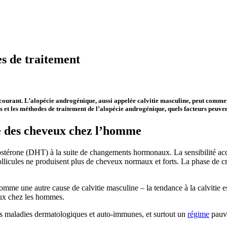
s de traitement
urant. L’alopécie androgénique, aussi appelée calvitie masculine, peut commenc
ses et les méthodes de traitement de l’alopécie androgénique, quels facteurs peuv
e des cheveux chez l’homme
ostérone (DHT) à la suite de changements hormonaux. La sensibilité accr
follicules ne produisent plus de cheveux normaux et forts. La phase de c
me une autre cause de calvitie masculine – la tendance à la calvitie est
eux chez les hommes.
 les maladies dermatologiques et auto-immunes, et surtout un
régime
pauvr