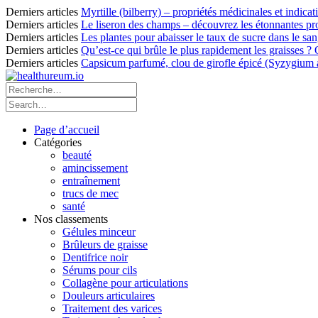
Derniers articles
Myrtille (bilberry) – propriétés médicinales et indicat
Derniers articles
Le liseron des champs – découvrez les étonnantes pro
Derniers articles
Les plantes pour abaisser le taux de sucre dans le sang
Derniers articles
Qu’est-ce qui brûle le plus rapidement les graisses ?
Derniers articles
Capsicum parfumé, clou de girofle épicé (Syzygium ar
Page d’accueil
Catégories
beauté
amincissement
entraînement
trucs de mec
santé
Nos classements
Gélules minceur
Brûleurs de graisse
Dentifrice noir
Sérums pour cils
Collagène pour articulations
Douleurs articulaires
Traitement des varices