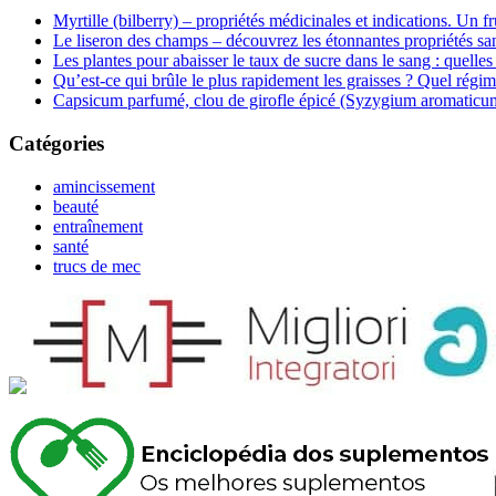
Myrtille (bilberry) – propriétés médicinales et indications. Un fr
Le liseron des champs – découvrez les étonnantes propriétés san
Les plantes pour abaisser le taux de sucre dans le sang : quelles 
Qu’est-ce qui brûle le plus rapidement les graisses ? Quel régim
Capsicum parfumé, clou de girofle épicé (Syzygium aromaticum) 
Catégories
amincissement
beauté
entraînement
santé
trucs de mec