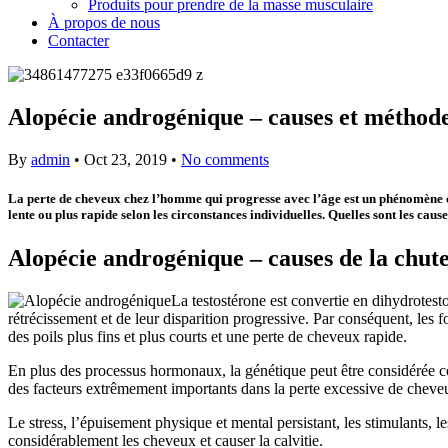
Produits pour prendre de la masse musculaire
À propos de nous
Contacter
Alopécie androgénique – causes et méthode
By
admin
•
Oct 23, 2019
•
No comments
La perte de cheveux chez l’homme qui progresse avec l’âge est un phénomène co
lente ou plus rapide selon les circonstances individuelles. Quelles sont les cau
Alopécie androgénique – causes de la chut
La testostérone est convertie en dihydrotest
rétrécissement et de leur disparition progressive. Par conséquent, les 
des poils plus fins et plus courts et une perte de cheveux rapide.
En plus des processus hormonaux, la génétique peut être considérée com
des facteurs extrêmement importants dans la perte excessive de chev
Le stress, l’épuisement physique et mental persistant, les stimulants,
considérablement les cheveux et causer la calvitie.