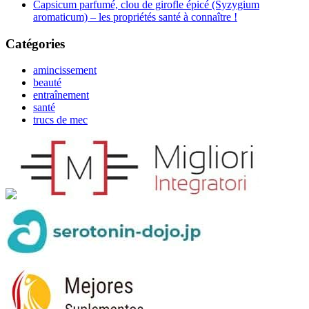
Capsicum parfumé, clou de girofle épicé (Syzygium
aromaticum) – les propriétés santé à connaître !
Catégories
amincissement
beauté
entraînement
santé
trucs de mec