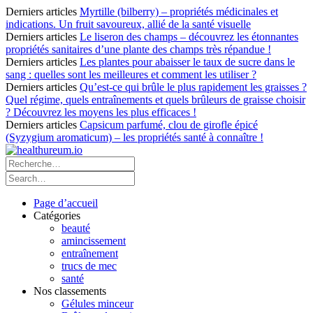
Derniers articles
Myrtille (bilberry) – propriétés médicinales et
indications. Un fruit savoureux, allié de la santé visuelle
Derniers articles
Le liseron des champs – découvrez les étonnantes
propriétés sanitaires d’une plante des champs très répandue !
Derniers articles
Les plantes pour abaisser le taux de sucre dans le
sang : quelles sont les meilleures et comment les utiliser ?
Derniers articles
Qu’est-ce qui brûle le plus rapidement les graisses ?
Quel régime, quels entraînements et quels brûleurs de graisse choisir
? Découvrez les moyens les plus efficaces !
Derniers articles
Capsicum parfumé, clou de girofle épicé
(Syzygium aromaticum) – les propriétés santé à connaître !
Page d’accueil
Catégories
beauté
amincissement
entraînement
trucs de mec
santé
Nos classements
Gélules minceur