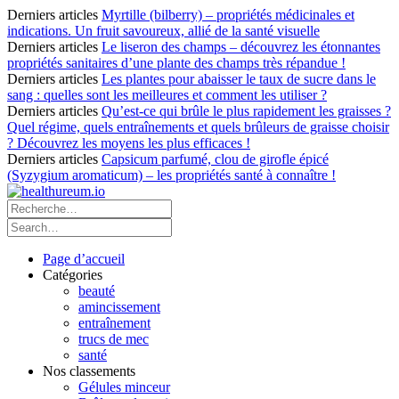
Derniers articles
Myrtille (bilberry) – propriétés médicinales et
indications. Un fruit savoureux, allié de la santé visuelle
Derniers articles
Le liseron des champs – découvrez les étonnantes
propriétés sanitaires d’une plante des champs très répandue !
Derniers articles
Les plantes pour abaisser le taux de sucre dans le
sang : quelles sont les meilleures et comment les utiliser ?
Derniers articles
Qu’est-ce qui brûle le plus rapidement les graisses ?
Quel régime, quels entraînements et quels brûleurs de graisse choisir
? Découvrez les moyens les plus efficaces !
Derniers articles
Capsicum parfumé, clou de girofle épicé
(Syzygium aromaticum) – les propriétés santé à connaître !
Page d’accueil
Catégories
beauté
amincissement
entraînement
trucs de mec
santé
Nos classements
Gélules minceur