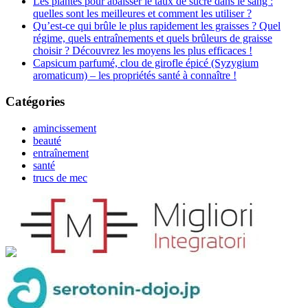
Les plantes pour abaisser le taux de sucre dans le sang :
quelles sont les meilleures et comment les utiliser ?
Qu’est-ce qui brûle le plus rapidement les graisses ? Quel
régime, quels entraînements et quels brûleurs de graisse
choisir ? Découvrez les moyens les plus efficaces !
Capsicum parfumé, clou de girofle épicé (Syzygium
aromaticum) – les propriétés santé à connaître !
Catégories
amincissement
beauté
entraînement
santé
trucs de mec