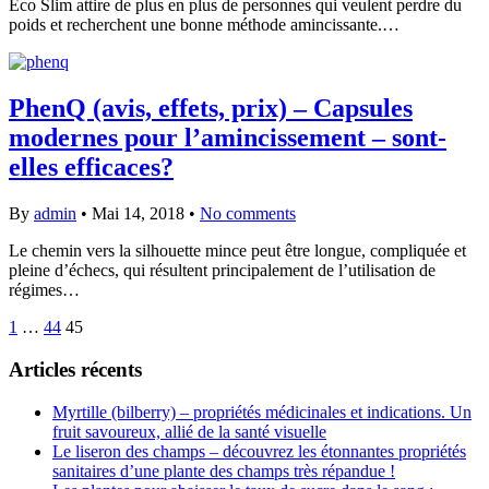
Eco Slim attire de plus en plus de personnes qui veulent perdre du
poids et recherchent une bonne méthode amincissante.…
PhenQ (avis, effets, prix) – Capsules
modernes pour l’amincissement – sont-
elles efficaces?
By
admin
•
Mai 14, 2018
•
No comments
Le chemin vers la silhouette mince peut être longue, compliquée et
pleine d’échecs, qui résultent principalement de l’utilisation de
régimes…
1
…
44
45
Articles récents
Myrtille (bilberry) – propriétés médicinales et indications. Un
fruit savoureux, allié de la santé visuelle
Le liseron des champs – découvrez les étonnantes propriétés
sanitaires d’une plante des champs très répandue !