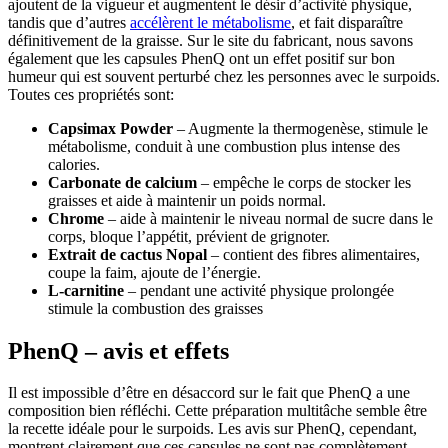
ajoutent de la vigueur et augmentent le désir d’activité physique,
tandis que d’autres
accélèrent le métabolisme
, et fait disparaître
définitivement de la graisse. Sur le site du fabricant, nous savons
également que les capsules PhenQ ont un effet positif sur bon
humeur qui est souvent perturbé chez les personnes avec le surpoids.
Toutes ces propriétés sont:
Capsimax Powder
– Augmente la thermogenèse, stimule le
métabolisme, conduit à une combustion plus intense des
calories.
Carbonate de calcium
– empêche le corps de stocker les
graisses et aide à maintenir un poids normal.
Chrome
– aide à maintenir le niveau normal de sucre dans le
corps, bloque l’appétit, prévient de grignoter.
Extrait de cactus Nopal
– contient des fibres alimentaires,
coupe la faim, ajoute de l’énergie.
L-carnitine
– pendant une activité physique prolongée
stimule la combustion des graisses
PhenQ – avis et effets
Il est impossible d’être en désaccord sur le fait que PhenQ a une
composition bien réfléchi. Cette préparation multitâche semble être
la recette idéale pour le surpoids. Les avis sur PhenQ, cependant,
montrent clairement que ces capsules ne sont pas complètement