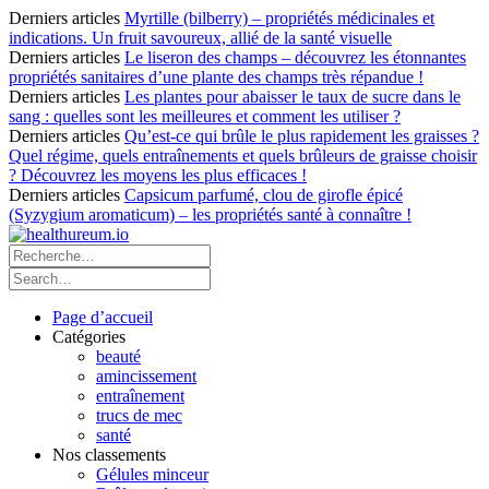
Derniers articles
Myrtille (bilberry) – propriétés médicinales et
indications. Un fruit savoureux, allié de la santé visuelle
Derniers articles
Le liseron des champs – découvrez les étonnantes
propriétés sanitaires d’une plante des champs très répandue !
Derniers articles
Les plantes pour abaisser le taux de sucre dans le
sang : quelles sont les meilleures et comment les utiliser ?
Derniers articles
Qu’est-ce qui brûle le plus rapidement les graisses ?
Quel régime, quels entraînements et quels brûleurs de graisse choisir
? Découvrez les moyens les plus efficaces !
Derniers articles
Capsicum parfumé, clou de girofle épicé
(Syzygium aromaticum) – les propriétés santé à connaître !
Page d’accueil
Catégories
beauté
amincissement
entraînement
trucs de mec
santé
Nos classements
Gélules minceur