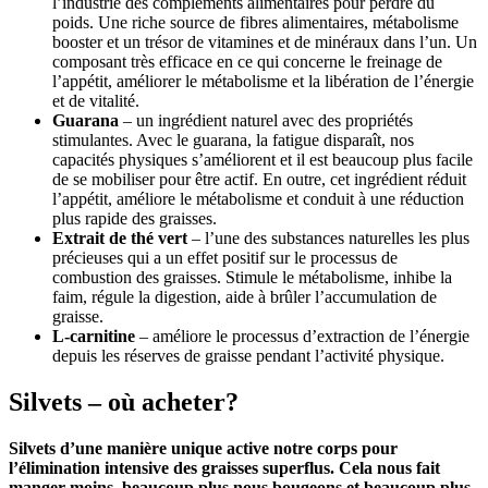
l’industrie des compléments alimentaires pour perdre du
poids. Une riche source de fibres alimentaires, métabolisme
booster et un trésor de vitamines et de minéraux dans l’un. Un
composant très efficace en ce qui concerne le freinage de
l’appétit, améliorer le métabolisme et la libération de l’énergie
et de vitalité.
Guarana
– un ingrédient naturel avec des propriétés
stimulantes. Avec le guarana, la fatigue disparaît, nos
capacités physiques s’améliorent et il est beaucoup plus facile
de se mobiliser pour être actif. En outre, cet ingrédient réduit
l’appétit, améliore le métabolisme et conduit à une réduction
plus rapide des graisses.
Extrait de thé vert
– l’une des substances naturelles les plus
précieuses qui a un effet positif sur le processus de
combustion des graisses. Stimule le métabolisme, inhibe la
faim, régule la digestion, aide à brûler l’accumulation de
graisse.
L-carnitine
– améliore le processus d’extraction de l’énergie
depuis les réserves de graisse pendant l’activité physique.
Silvets – où acheter?
Silvets d’une manière unique active notre corps pour
l’élimination intensive des graisses superflus. Cela nous fait
manger moins, beaucoup plus nous bougeons et beaucoup plus