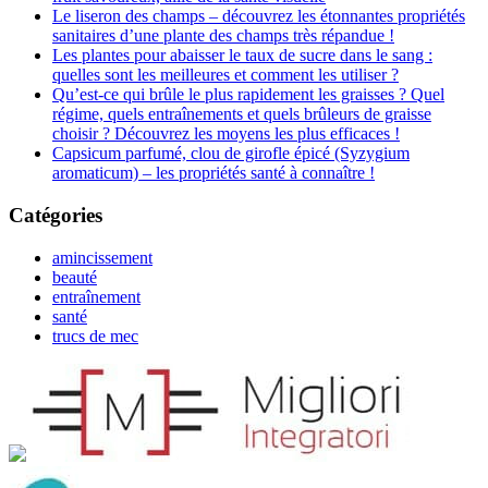
Le liseron des champs – découvrez les étonnantes propriétés
sanitaires d’une plante des champs très répandue !
Les plantes pour abaisser le taux de sucre dans le sang :
quelles sont les meilleures et comment les utiliser ?
Qu’est-ce qui brûle le plus rapidement les graisses ? Quel
régime, quels entraînements et quels brûleurs de graisse
choisir ? Découvrez les moyens les plus efficaces !
Capsicum parfumé, clou de girofle épicé (Syzygium
aromaticum) – les propriétés santé à connaître !
Catégories
amincissement
beauté
entraînement
santé
trucs de mec