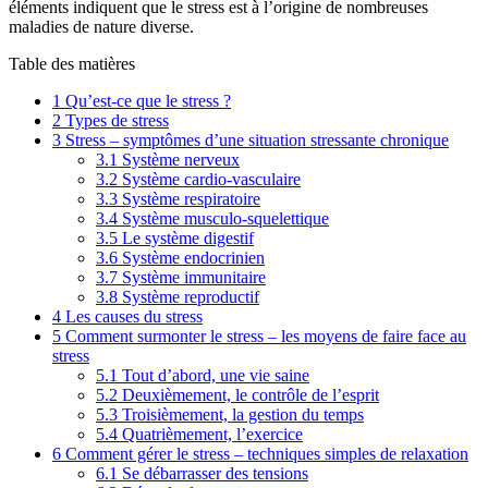
éléments indiquent que le stress est à l’origine de nombreuses
maladies de nature diverse.
Table des matières
1
Qu’est-ce que le stress ?
2
Types de stress
3
Stress – symptômes d’une situation stressante chronique
3.1
Système nerveux
3.2
Système cardio-vasculaire
3.3
Système respiratoire
3.4
Système musculo-squelettique
3.5
Le système digestif
3.6
Système endocrinien
3.7
Système immunitaire
3.8
Système reproductif
4
Les causes du stress
5
Comment surmonter le stress – les moyens de faire face au
stress
5.1
Tout d’abord, une vie saine
5.2
Deuxièmement, le contrôle de l’esprit
5.3
Troisièmement, la gestion du temps
5.4
Quatrièmement, l’exercice
6
Comment gérer le stress – techniques simples de relaxation
6.1
Se débarrasser des tensions