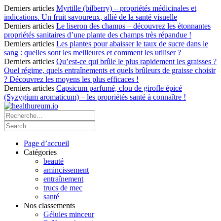
Derniers articles
Myrtille (bilberry) – propriétés médicinales et
indications. Un fruit savoureux, allié de la santé visuelle
Derniers articles
Le liseron des champs – découvrez les étonnantes
propriétés sanitaires d’une plante des champs très répandue !
Derniers articles
Les plantes pour abaisser le taux de sucre dans le
sang : quelles sont les meilleures et comment les utiliser ?
Derniers articles
Qu’est-ce qui brûle le plus rapidement les graisses ?
Quel régime, quels entraînements et quels brûleurs de graisse choisir
? Découvrez les moyens les plus efficaces !
Derniers articles
Capsicum parfumé, clou de girofle épicé
(Syzygium aromaticum) – les propriétés santé à connaître !
Page d’accueil
Catégories
beauté
amincissement
entraînement
trucs de mec
santé
Nos classements
Gélules minceur