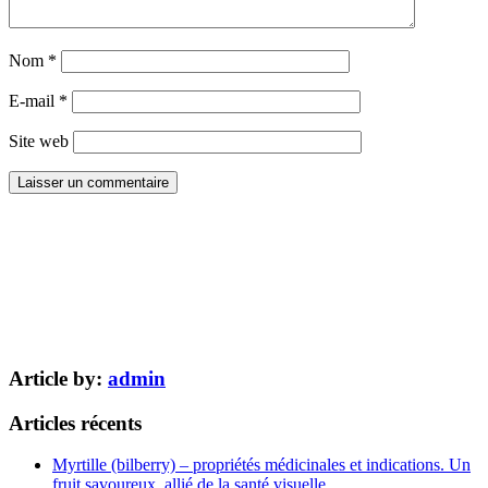
Nom
*
E-mail
*
Site web
Article by:
admin
Articles récents
Myrtille (bilberry) – propriétés médicinales et indications. Un
fruit savoureux, allié de la santé visuelle