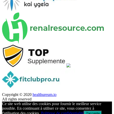
Copyright © 2020
healthureum.io
All rights reserved
Ce site web utilise des cookies pour fournir le meilleur service
possible. En continuant à utiliser ce site, vous consentez à
l'utilisation des cookies.
Politique de confidentialité
J'accepte