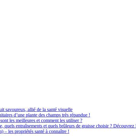
uit savoureux, allié de la santé visuelle
itaires d’une plante des champs très répandue !
sont les meilleures et comment les utiliser ?
e, quels entraînements et quels brûleurs de graisse choisir ? Découvrez 
– les propriétés santé à connaître !