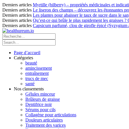
Derniers articles
Myrtille (bilberry) – propriétés médicinales et indicat
Derniers articles
Le liseron des champs – découvrez les étonnantes pro
Derniers articles
Les plantes pour abaisser le taux de sucre dans le sang
Derniers articles
Qu’est-ce qui brûle le plus rapidement les graisses ?
Derniers articles
Capsicum parfumé, clou de girofle épicé (Syzygium ar
Page d’accueil
Catégories
beauté
amincissement
entraînement
trucs de mec
santé
Nos classements
Gélules minceur
Brûleurs de graisse
Dentifrice noir
Sérums pour cils
Collagène pour articulations
Douleurs articulaires
Traitement des varices