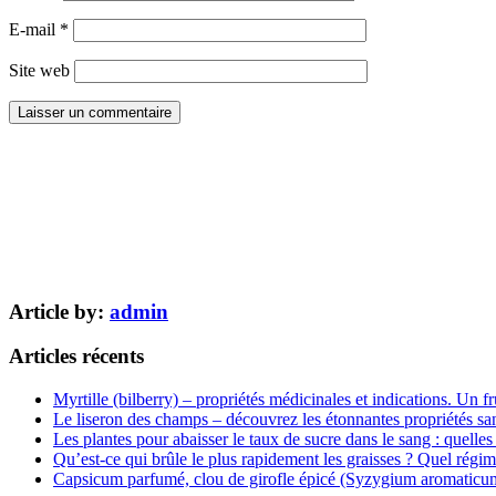
E-mail
*
Site web
Article by:
admin
Articles récents
Myrtille (bilberry) – propriétés médicinales et indications. Un fr
Le liseron des champs – découvrez les étonnantes propriétés san
Les plantes pour abaisser le taux de sucre dans le sang : quelles 
Qu’est-ce qui brûle le plus rapidement les graisses ? Quel régim
Capsicum parfumé, clou de girofle épicé (Syzygium aromaticum) 