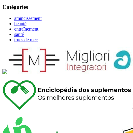
Catégories
amincissement
beauté
entraînement
santé
trucs de mec