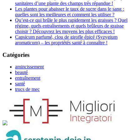
sanitaires d’une plante des champs très répandue !
Les plantes pour abaisser le taux de sucre dans le sang :
quelles sont les meilleures et comment les utiliser ?
Qu’est-ce qui brûle le plus rapidement les graisses ? Quel
régime, quels entraînements et quels brûleurs de graisse
choisir ? Découvrez les moyens les plus efficaces !
Capsicum parfumé, clou de girofle épicé (Syzygium
aromaticum) – les propriétés santé à connaître !
Catégories
amincissement
beauté
entraînement
santé
trucs de mec