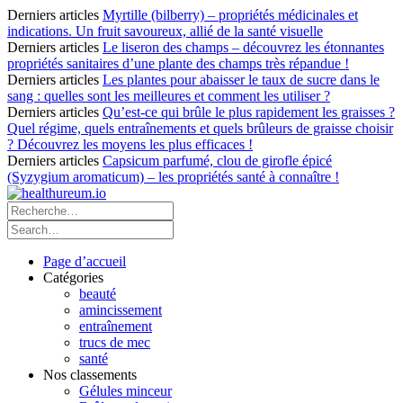
Derniers articles
Myrtille (bilberry) – propriétés médicinales et
indications. Un fruit savoureux, allié de la santé visuelle
Derniers articles
Le liseron des champs – découvrez les étonnantes
propriétés sanitaires d’une plante des champs très répandue !
Derniers articles
Les plantes pour abaisser le taux de sucre dans le
sang : quelles sont les meilleures et comment les utiliser ?
Derniers articles
Qu’est-ce qui brûle le plus rapidement les graisses ?
Quel régime, quels entraînements et quels brûleurs de graisse choisir
? Découvrez les moyens les plus efficaces !
Derniers articles
Capsicum parfumé, clou de girofle épicé
(Syzygium aromaticum) – les propriétés santé à connaître !
Page d’accueil
Catégories
beauté
amincissement
entraînement
trucs de mec
santé
Nos classements
Gélules minceur