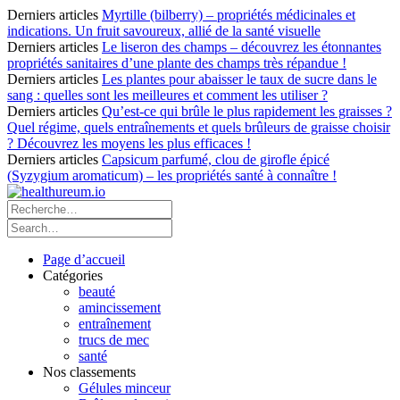
Derniers articles
Myrtille (bilberry) – propriétés médicinales et
indications. Un fruit savoureux, allié de la santé visuelle
Derniers articles
Le liseron des champs – découvrez les étonnantes
propriétés sanitaires d’une plante des champs très répandue !
Derniers articles
Les plantes pour abaisser le taux de sucre dans le
sang : quelles sont les meilleures et comment les utiliser ?
Derniers articles
Qu’est-ce qui brûle le plus rapidement les graisses ?
Quel régime, quels entraînements et quels brûleurs de graisse choisir
? Découvrez les moyens les plus efficaces !
Derniers articles
Capsicum parfumé, clou de girofle épicé
(Syzygium aromaticum) – les propriétés santé à connaître !
Page d’accueil
Catégories
beauté
amincissement
entraînement
trucs de mec
santé
Nos classements
Gélules minceur