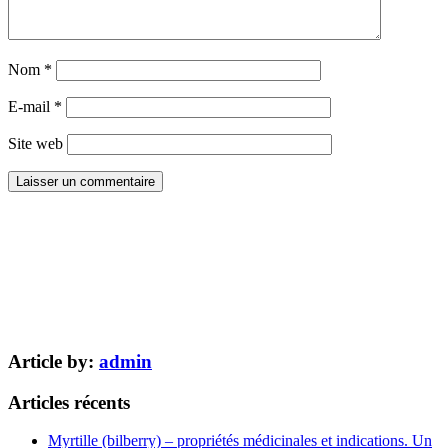
Nom
*
E-mail
*
Site web
Article by:
admin
Articles récents
Myrtille (bilberry) – propriétés médicinales et indications. Un