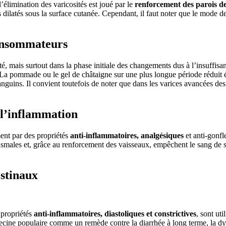
’élimination des varicosités est joué par le
renforcement des parois des
s dilatés sous la surface cutanée. Cependant, il faut noter que le mode d
consommateurs
é, mais surtout dans la phase initiale des changements dus à l’insuffis
La pommade ou le gel de châtaigne sur une plus longue période réduit éga
nguins. Il convient toutefois de noter que dans les varices avancées des
 l’inflammation
ment par des propriétés
anti-inflammatoires, analgésiques
et anti-gonf
atismales et, grâce au renforcement des vaisseaux, empêchent le sang de 
estinaux
 propriétés
anti-inflammatoires, diastoliques et constrictives
, sont uti
cine populaire comme un remède contre la diarrhée à long terme, la dy