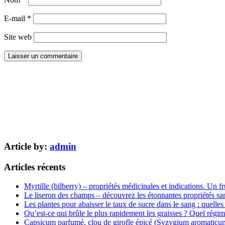
E-mail
*
Site web
Article by:
admin
Articles récents
Myrtille (bilberry) – propriétés médicinales et indications. Un fr
Le liseron des champs – découvrez les étonnantes propriétés san
Les plantes pour abaisser le taux de sucre dans le sang : quelles 
Qu’est-ce qui brûle le plus rapidement les graisses ? Quel régim
Capsicum parfumé, clou de girofle épicé (Syzygium aromaticum) 