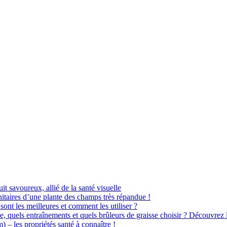
uit savoureux, allié de la santé visuelle
itaires d’une plante des champs très répandue !
sont les meilleures et comment les utiliser ?
e, quels entraînements et quels brûleurs de graisse choisir ? Découvrez 
– les propriétés santé à connaître !