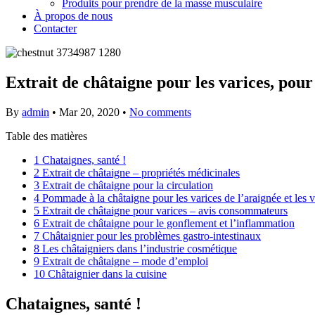
Produits pour prendre de la masse musculaire
À propos de nous
Contacter
Extrait de châtaigne pour les varices, pour 
By
admin
•
Mar 20, 2020
•
No comments
Table des matières
1
Chataignes, santé !
2
Extrait de châtaigne – propriétés médicinales
3
Extrait de châtaigne pour la circulation
4
Pommade à la châtaigne pour les varices de l’araignée et les v
5
Extrait de châtaigne pour varices – avis consommateurs
6
Extrait de châtaigne pour le gonflement et l’inflammation
7
Châtaignier pour les problèmes gastro-intestinaux
8
Les châtaigniers dans l’industrie cosmétique
9
Extrait de châtaigne – mode d’emploi
10
Châtaignier dans la cuisine
Chataignes, santé !