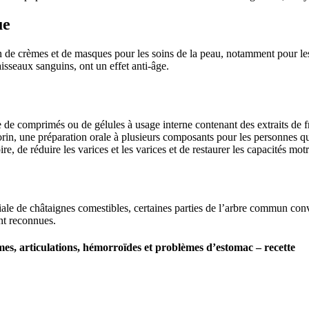
ue
ion de crèmes et de masques pour les soins de la peau, notamment pour l
vaisseaux sanguins, ont un effet anti-âge.
 de comprimés ou de gélules à usage interne contenant des extraits de fru
in, une préparation orale à plusieurs composants pour les personnes qui 
re, de réduire les varices et les varices et de restaurer les capacités motr
ciale de châtaignes comestibles, certaines parties de l’arbre commun co
ont reconnues.
mes, articulations, hémorroïdes et problèmes d’estomac – recette