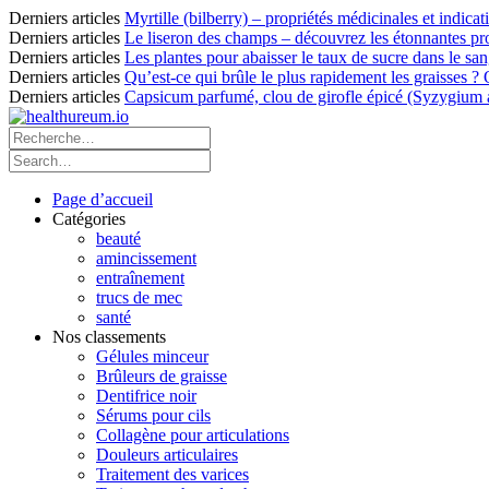
Derniers articles
Myrtille (bilberry) – propriétés médicinales et indicat
Derniers articles
Le liseron des champs – découvrez les étonnantes pro
Derniers articles
Les plantes pour abaisser le taux de sucre dans le sang
Derniers articles
Qu’est-ce qui brûle le plus rapidement les graisses ?
Derniers articles
Capsicum parfumé, clou de girofle épicé (Syzygium ar
Page d’accueil
Catégories
beauté
amincissement
entraînement
trucs de mec
santé
Nos classements
Gélules minceur
Brûleurs de graisse
Dentifrice noir
Sérums pour cils
Collagène pour articulations
Douleurs articulaires
Traitement des varices