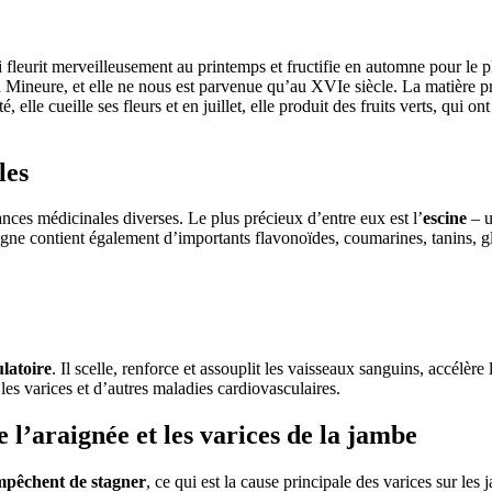
leurit merveilleusement au printemps et fructifie en automne pour le pl
Mineure, et elle ne nous est parvenue qu’au XVIe siècle. La matière pre
elle cueille ses fleurs et en juillet, elle produit des fruits verts, qui on
les
tances médicinales diverses. Le plus précieux d’entre eux est l’
escine
– u
aigne contient également d’importants flavonoïdes, coumarines, tanins, gl
ulatoire
. Il scelle, renforce et assouplit les vaisseaux sanguins, accélère 
es varices et d’autres maladies cardiovasculaires.
 l’araignée et les varices de la jambe
mpêchent de stagner
, ce qui est la cause principale des varices sur les