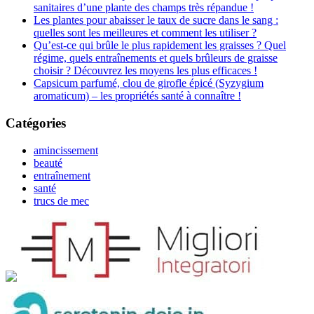
sanitaires d’une plante des champs très répandue !
Les plantes pour abaisser le taux de sucre dans le sang :
quelles sont les meilleures et comment les utiliser ?
Qu’est-ce qui brûle le plus rapidement les graisses ? Quel
régime, quels entraînements et quels brûleurs de graisse
choisir ? Découvrez les moyens les plus efficaces !
Capsicum parfumé, clou de girofle épicé (Syzygium
aromaticum) – les propriétés santé à connaître !
Catégories
amincissement
beauté
entraînement
santé
trucs de mec