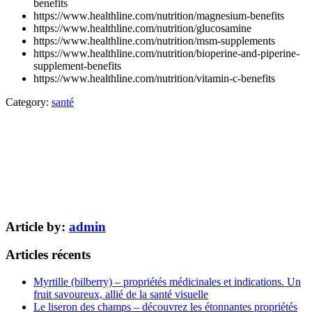
benefits
https://www.healthline.com/nutrition/magnesium-benefits
https://www.healthline.com/nutrition/glucosamine
https://www.healthline.com/nutrition/msm-supplements
https://www.healthline.com/nutrition/bioperine-and-piperine-
supplement-benefits
https://www.healthline.com/nutrition/vitamin-c-benefits
Category:
santé
Article by:
admin
Articles récents
Myrtille (bilberry) – propriétés médicinales et indications. Un
fruit savoureux, allié de la santé visuelle
Le liseron des champs – découvrez les étonnantes propriétés