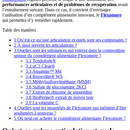
performances articulaires et de problèmes de récupération
avant
l’entraînement suivant. Dans ce cas, il convient d’envisager
l’utilisation d’un complément alimentaire innovant, le
Flexomore
qui permettra d’y remédier rapidement.
Table des matières
1
Qu’est-ce qu’une articulation et quels sont ses composants ?
2
À quoi servent les articulations ?
3
Quelles sont les substances qui entrent dans la composition
unique du complément alimentaire Flexomore ?
3.1
Tendoforte®
3.2
uC3 Clear®
3.3
Aquamin™ Mg
3.4
Boswellin® WS
3.5
Méthylsulfonylméthane (MSM)
3.6
Sulfate de glucosamine 2KCl
3.7
Extrait de rhizome de gingembre
3.8
BioPerine® extrait de poivre noir
3.9
La vitamine C
4
Quelles sont les propriétés de Flexomore qui méritent d’être
soulignées à nouveau ?
5
Où peut-on acheter le complément alimentaire Flexomore ?