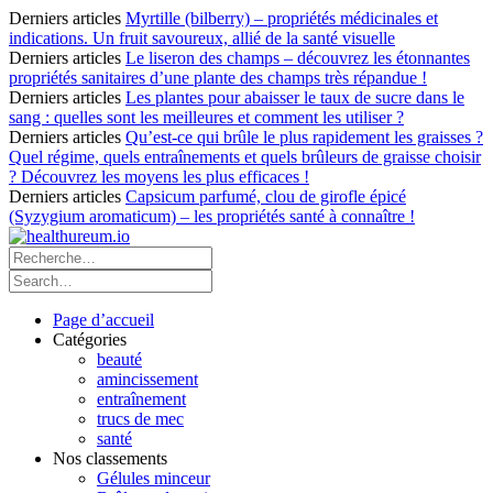
Derniers articles
Myrtille (bilberry) – propriétés médicinales et
indications. Un fruit savoureux, allié de la santé visuelle
Derniers articles
Le liseron des champs – découvrez les étonnantes
propriétés sanitaires d’une plante des champs très répandue !
Derniers articles
Les plantes pour abaisser le taux de sucre dans le
sang : quelles sont les meilleures et comment les utiliser ?
Derniers articles
Qu’est-ce qui brûle le plus rapidement les graisses ?
Quel régime, quels entraînements et quels brûleurs de graisse choisir
? Découvrez les moyens les plus efficaces !
Derniers articles
Capsicum parfumé, clou de girofle épicé
(Syzygium aromaticum) – les propriétés santé à connaître !
Page d’accueil
Catégories
beauté
amincissement
entraînement
trucs de mec
santé
Nos classements
Gélules minceur