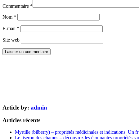
Commentaire
*
Nom
*
E-mail
*
Site web
Article by:
admin
Articles récents
Myrtille (bilberry) – propriétés médicinales et indications. Un fr
Le liseron des champs – découvrez les étonnantes propriétés san