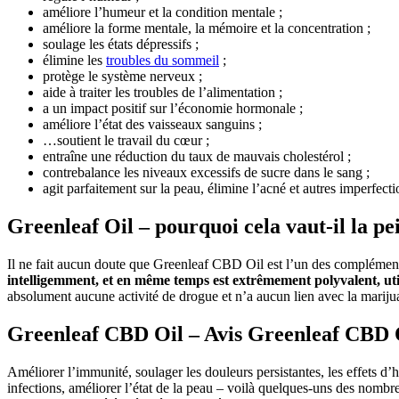
améliore l’humeur et la condition mentale ;
améliore la forme mentale, la mémoire et la concentration ;
soulage les états dépressifs ;
élimine les
troubles du sommeil
;
protège le système nerveux ;
aide à traiter les troubles de l’alimentation ;
a un impact positif sur l’économie hormonale ;
améliore l’état des vaisseaux sanguins ;
…soutient le travail du cœur ;
entraîne une réduction du taux de mauvais cholestérol ;
contrebalance les niveaux excessifs de sucre dans le sang ;
agit parfaitement sur la peau, élimine l’acné et autres imperfecti
Greenleaf Oil – pourquoi cela vaut-il la pei
Il ne fait aucun doute que Greenleaf CBD Oil est l’un des compléments 
intelligemment, et en même temps est extrêmement polyvalent, uti
absolument aucune activité de drogue et n’a aucun lien avec la mariju
Greenleaf CBD Oil – Avis Greenleaf CBD 
Améliorer l’immunité, soulager les douleurs persistantes, les effets d’hum
infections, améliorer l’état de la peau – voilà quelques-uns des nomb