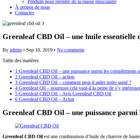
Produits pour prendre de la masse musculaire
À propos de nous
Contacter
Greenleaf CBD Oil – une huile essentielle qu
By
admin
•
Sep 10, 2019
•
No comments
Table des matières
1
Greenleaf CBD Oil – une puissance parmi les compléments ali
2
Greenleaf CBD Oil – action
3
Greenleaf CBD Oil – comment peut-il aider notre santé ?
4
Greenleaf Oil – pourquoi cela vaut-il la peine de s’y intéresse
5
Greenleaf CBD Oil – Avis Greenleaf CBD Oil
6
Greenleaf CBD Oil – Achat
Greenleaf CBD Oil – une puissance parmi l
Greenleaf CBD Oil
est une combinaison d’huile de chanvre de haute qu