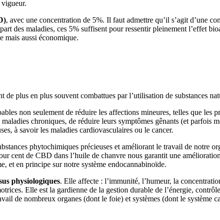
 vigueur.
D)
, avec une concentration de 5%. Il faut admettre qu’il s’agit d’une con
art des maladies, ces 5% suffisent pour ressentir pleinement l’effet bioa
ce mais aussi économique.
t de plus en plus souvent combattues par l’utilisation de substances nat
ables non seulement de réduire les affections mineures, telles que les pr
 maladies chroniques, de réduire leurs symptômes gênants (et parfois m
es, à savoir les maladies cardiovasculaires ou le cancer.
substances phytochimiques précieuses et améliorant le travail de notre
ur cent de CBD dans l’huile de chanvre nous garantit une amélioration 
me, et en principe sur notre système endocannabinoïde.
sus physiologiques
. Elle affecte : l’immunité, l’humeur, la concentratio
 motrices. Elle est la gardienne de la gestion durable de l’énergie, contr
ravail de nombreux organes (dont le foie) et systèmes (dont le système ca