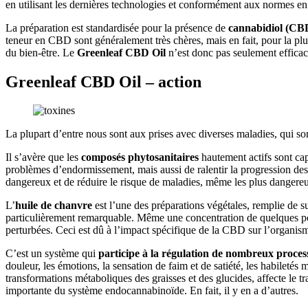
en utilisant les dernières technologies et conformément aux normes en
La préparation est standardisée pour la présence de
cannabidiol (CB
teneur en CBD sont généralement très chères, mais en fait, pour la plup
du bien-être. Le
Greenleaf CBD Oil
n’est donc pas seulement effica
Greenleaf CBD Oil – action
La plupart d’entre nous sont aux prises avec diverses maladies, qui son
Il s’avère que les
composés phytosanitaires
hautement actifs sont cap
problèmes d’endormissement, mais aussi de ralentir la progression des
dangereux et de réduire le risque de maladies, même les plus dangereus
L’
huile de chanvre
est l’une des préparations végétales, remplie de 
particulièrement remarquable. Même une concentration de quelques po
perturbées. Ceci est dû à l’impact spécifique de la CBD sur l’organis
C’est un système qui
participe à la régulation de nombreux proces
douleur, les émotions, la sensation de faim et de satiété, les habiletés
transformations métaboliques des graisses et des glucides, affecte le t
importante du système endocannabinoïde. En fait, il y en a d’autres.