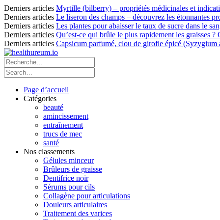
Derniers articles
Myrtille (bilberry) – propriétés médicinales et indicat
Derniers articles
Le liseron des champs – découvrez les étonnantes pro
Derniers articles
Les plantes pour abaisser le taux de sucre dans le sang
Derniers articles
Qu’est-ce qui brûle le plus rapidement les graisses ?
Derniers articles
Capsicum parfumé, clou de girofle épicé (Syzygium ar
Page d’accueil
Catégories
beauté
amincissement
entraînement
trucs de mec
santé
Nos classements
Gélules minceur
Brûleurs de graisse
Dentifrice noir
Sérums pour cils
Collagène pour articulations
Douleurs articulaires
Traitement des varices