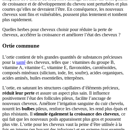
de croissance et de développement du cheveu sont perturbées et plus
courtes qu’elles ne devraient l’être. En conséquence, les nouveaux
cheveux sont fins et vulnérables, poussent plus lentement et tombent
plus rapidement.
Quelles herbes pour cheveux choisir pour réduire la perte de
cheveux, accélérer la croissance et améliorer l’état des cheveux ?
Ortie commune
L’ortie contient de très grandes quantités de substances précieuses
pour la
santé
des cheveux, telles que : vitamines du groupe B,
vitamine A, vitamine C, vitamine E, flavonoïdes, caroténoïdes,
composés minéraux (silicium, iode, fer, soufre), acides organiques,
acides aminés, huiles essentielles, triterpènes.
L’ortie, en saturant les structures capillaires d’éléments précieux,
réduit leur perte
et assure un aspect plus sain. Il influence
positivement l’état des follicules pileux, facilite l’ancrage de
nouveaux cheveux. Améliore l’irrigation sanguine du cuir chevelu,
nourrit les
bulbes
pileux, renforce les cheveux, les rend plus épais et
plus résistants. Il
stimule également la croissance des cheveux
, ce
qui fait que les nouveaux poils apparaissent plus gros et poussent
plus vite. L’ortie pour les cheveux vaut la peine d’être utilisée à la
fois en interne (en buvant des infusions) et en externe (par exemple,