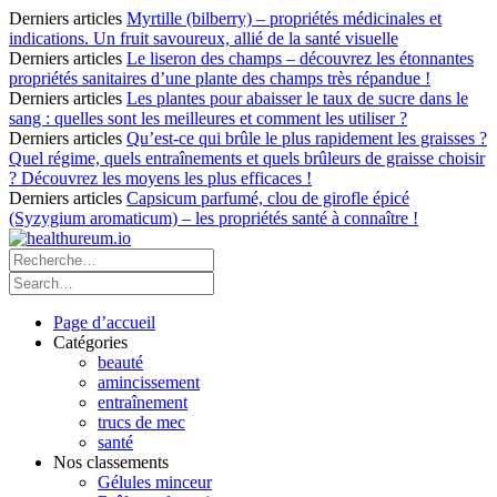
Derniers articles
Myrtille (bilberry) – propriétés médicinales et
indications. Un fruit savoureux, allié de la santé visuelle
Derniers articles
Le liseron des champs – découvrez les étonnantes
propriétés sanitaires d’une plante des champs très répandue !
Derniers articles
Les plantes pour abaisser le taux de sucre dans le
sang : quelles sont les meilleures et comment les utiliser ?
Derniers articles
Qu’est-ce qui brûle le plus rapidement les graisses ?
Quel régime, quels entraînements et quels brûleurs de graisse choisir
? Découvrez les moyens les plus efficaces !
Derniers articles
Capsicum parfumé, clou de girofle épicé
(Syzygium aromaticum) – les propriétés santé à connaître !
Page d’accueil
Catégories
beauté
amincissement
entraînement
trucs de mec
santé
Nos classements
Gélules minceur