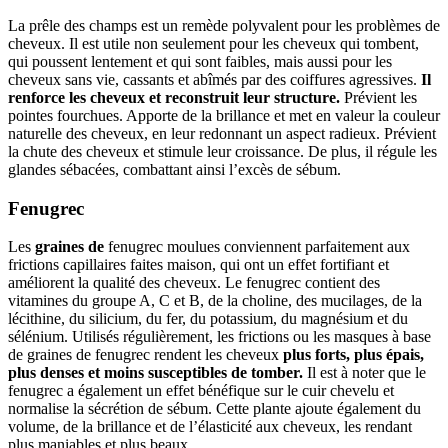
La prêle des champs est un remède polyvalent pour les problèmes de
cheveux. Il est utile non seulement pour les cheveux qui tombent,
qui poussent lentement et qui sont faibles, mais aussi pour les
cheveux sans vie, cassants et abîmés par des coiffures agressives.
Il
renforce les cheveux et reconstruit leur structure.
Prévient les
pointes fourchues. Apporte de la brillance et met en valeur la couleur
naturelle des cheveux, en leur redonnant un aspect radieux. Prévient
la chute des cheveux et stimule leur croissance. De plus, il régule les
glandes sébacées, combattant ainsi l’excès de sébum.
Fenugrec
Les
graines de
fenugrec moulues conviennent parfaitement aux
frictions capillaires faites maison, qui ont un effet fortifiant et
améliorent la qualité des cheveux. Le fenugrec contient des
vitamines du groupe A, C et B, de la choline, des mucilages, de la
lécithine, du silicium, du fer, du potassium, du magnésium et du
sélénium. Utilisés régulièrement, les frictions ou les masques à base
de graines de fenugrec rendent les cheveux
plus forts, plus épais,
plus denses et moins susceptibles de tomber.
Il est à noter que le
fenugrec a également un effet bénéfique sur le cuir chevelu et
normalise la sécrétion de sébum. Cette plante ajoute également du
volume, de la brillance et de l’élasticité aux cheveux, les rendant
plus maniables et plus beaux.