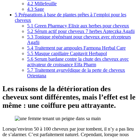
4.2
Millefeuille
4.3
Sage
5
Préparations à base de plantes prêtes à l’emploi pour les
cheveux
5.1
Green Pharmacy Elixir aux herbes pour cheveux
5.2
Sérum actif pour cheveux 7 herbes Apteczka Agafii
5.3
Tonique régénérant pour cheveux avec récepteurs
Agafii
5.4
Traitement par ampoules Farmona Herbal Care
5.5
Masque capillaire Capitavit Herbapol
5.6
Serum bardane contre la chute des cheveux avec
activateur de croissance Elfa Pharm
5.7
Traitement ayurvédique de la perte de cheveux
Orientana
Les raisons de la détérioration des
cheveux sont différentes, mais l’effet est le
même : une coiffure peu attrayante.
Lorsqu’environ 50 à 100 cheveux par jour tombent, il n’y a pas lieu
de s’alarmer. C’est parfaitement naturel. Cependant, lorsque nous