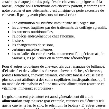
arrachons chaque jour des poignées de cheveux au peigne ou à la
brosse, lorsque nous retrouvons des cheveux partout, y compris sur
notre oreiller et nos vêtements, c’est un signe de perte excessive de
cheveux. Il peut y avoir plusieurs raisons à cela :
une diminution du système immunitaire de l’organisme,
les cheveux fragilisés par des traitements de coiffage agressifs,
les carences nutritionnelles,
l’alopécie androgénétique chez l’homme,
le stress,
les changements de saisons,
certaines maladies internes,
les maladies du cuir chevelu, notamment l’alopécie areata, le
psoriasis, les pellicules ou la dermatite séborrhéique.
Pour d’autres problèmes de cheveux tels que : manque de brillance,
d’élasticité et de vitalité des cheveux, cheveux rêches, sécheresse,
pointes fourchues, cheveux cassants, cheveux fanésLa cause est le
plus souvent attribuée à des
soins capillaires inadéquats
ainsi qu’à
un mode de vie malsain et à une mauvaise alimentation (carence en
vitamines, minéraux et protéines).
Le grisonnement prématuré est aussi généralement dû à une
alimentation trop pauvre
(par exemple, carences en éléments tels
que le cuivre, le fer, le zinc, le sélénium, la biotine). D’autres causes