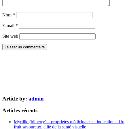
Nom
*
E-mail
*
Site web
Article by:
admin
Articles récents
Myrtille (bilberry) – propriétés médicinales et indications. Un
fruit savoureux, allié de la santé visuelle