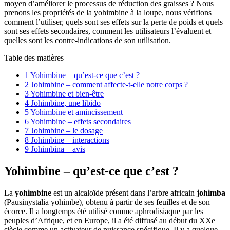
moyen d’améliorer le processus de réduction des graisses ? Nous
prenons les propriétés de la yohimbine à la loupe, nous vérifions
comment l’utiliser, quels sont ses effets sur la perte de poids et quels
sont ses effets secondaires, comment les utilisateurs l’évaluent et
quelles sont les contre-indications de son utilisation.
Table des matières
1
Yohimbine – qu’est-ce que c’est ?
2
Johimbine – comment affecte-t-elle notre corps ?
3
Yohimbine et bien-être
4
Johimbine, une libido
5
Yohimbine et amincissement
6
Yohimbine – effets secondaires
7
Johimbine – le dosage
8
Johimbine – interactions
9
Johimbina – avis
Yohimbine – qu’est-ce que c’est ?
La
yohimbine
est un alcaloïde présent dans l’arbre africain
johimba
(Pausinystalia yohimbe), obtenu à partir de ses feuilles et de son
écorce. Il a longtemps été utilisé comme aphrodisiaque par les
peuples d’Afrique, et en Europe, il a été diffusé au début du XXe
siècle comme un activateur de puissance spécifique. Il y a quelque