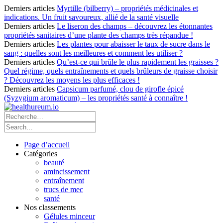
Derniers articles
Myrtille (bilberry) – propriétés médicinales et
indications. Un fruit savoureux, allié de la santé visuelle
Derniers articles
Le liseron des champs – découvrez les étonnantes
propriétés sanitaires d’une plante des champs très répandue !
Derniers articles
Les plantes pour abaisser le taux de sucre dans le
sang : quelles sont les meilleures et comment les utiliser ?
Derniers articles
Qu’est-ce qui brûle le plus rapidement les graisses ?
Quel régime, quels entraînements et quels brûleurs de graisse choisir
? Découvrez les moyens les plus efficaces !
Derniers articles
Capsicum parfumé, clou de girofle épicé
(Syzygium aromaticum) – les propriétés santé à connaître !
Page d’accueil
Catégories
beauté
amincissement
entraînement
trucs de mec
santé
Nos classements
Gélules minceur