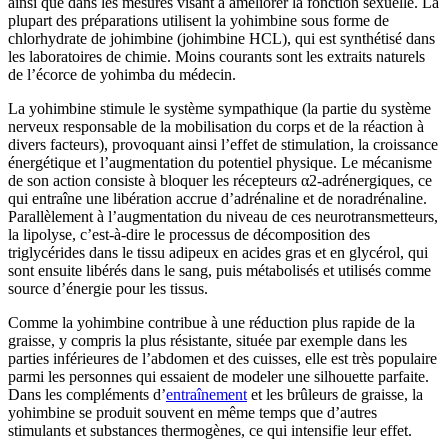
ainsi que dans les mesures visant à améliorer la fonction sexuelle. La
plupart des préparations utilisent la yohimbine sous forme de
chlorhydrate de johimbine (johimbine HCL), qui est synthétisé dans
les laboratoires de chimie. Moins courants sont les extraits naturels
de l’écorce de yohimba du médecin.
La yohimbine stimule le système sympathique (la partie du système
nerveux responsable de la mobilisation du corps et de la réaction à
divers facteurs), provoquant ainsi l’effet de stimulation, la croissance
énergétique et l’augmentation du potentiel physique. Le mécanisme
de son action consiste à bloquer les récepteurs α2-adrénergiques, ce
qui entraîne une libération accrue d’adrénaline et de noradrénaline.
Parallèlement à l’augmentation du niveau de ces neurotransmetteurs,
la lipolyse, c’est-à-dire le processus de décomposition des
triglycérides dans le tissu adipeux en acides gras et en glycérol, qui
sont ensuite libérés dans le sang, puis métabolisés et utilisés comme
source d’énergie pour les tissus.
Comme la yohimbine contribue à une réduction plus rapide de la
graisse, y compris la plus résistante, située par exemple dans les
parties inférieures de l’abdomen et des cuisses, elle est très populaire
parmi les personnes qui essaient de modeler une silhouette parfaite.
Dans les compléments d’
entraînement
et les brûleurs de graisse, la
yohimbine se produit souvent en même temps que d’autres
stimulants et substances thermogènes, ce qui intensifie leur effet.