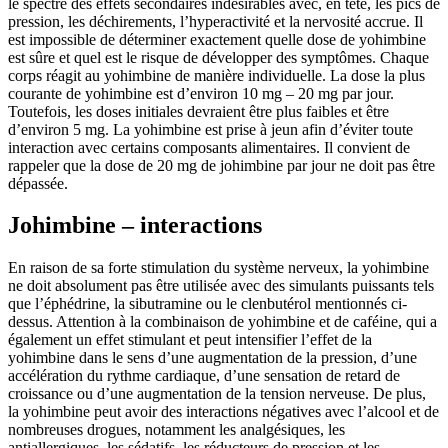
le spectre des effets secondaires indésirables avec, en tête, les pics de
pression, les déchirements, l’hyperactivité et la nervosité accrue. Il
est impossible de déterminer exactement quelle dose de yohimbine
est sûre et quel est le risque de développer des symptômes. Chaque
corps réagit au yohimbine de manière individuelle. La dose la plus
courante de yohimbine est d’environ 10 mg – 20 mg par jour.
Toutefois, les doses initiales devraient être plus faibles et être
d’environ 5 mg. La yohimbine est prise à jeun afin d’éviter toute
interaction avec certains composants alimentaires. Il convient de
rappeler que la dose de 20 mg de johimbine par jour ne doit pas être
dépassée.
Johimbine – interactions
En raison de sa forte stimulation du système nerveux, la yohimbine
ne doit absolument pas être utilisée avec des simulants puissants tels
que l’éphédrine, la sibutramine ou le clenbutérol mentionnés ci-
dessus. Attention à la combinaison de yohimbine et de caféine, qui a
également un effet stimulant et peut intensifier l’effet de la
yohimbine dans le sens d’une augmentation de la pression, d’une
accélération du rythme cardiaque, d’une sensation de retard de
croissance ou d’une augmentation de la tension nerveuse. De plus,
la yohimbine peut avoir des interactions négatives avec l’alcool et de
nombreuses drogues, notamment les analgésiques, les
antiallergiques, les sédatifs, les réducteurs de pression et les