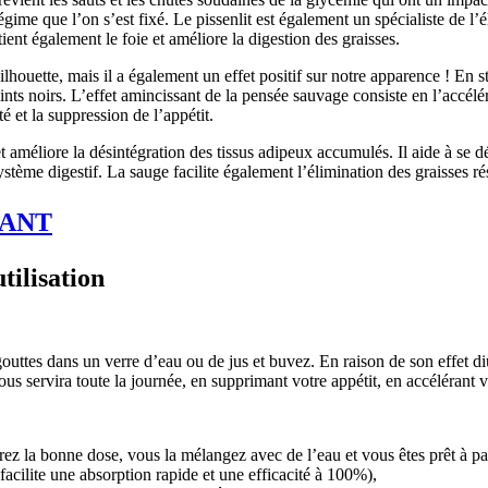
régime que l’on s’est fixé. Le pissenlit est également un spécialiste de l
ent également le foie et améliore la digestion des graisses.
houette, mais il a également un effet positif sur notre apparence ! En stim
points noirs. L’effet amincissant de la pensée sauvage consiste en l’accél
é et la suppression de l’appétit.
t améliore la désintégration des tissus adipeux accumulés. Il aide à se
tème digestif. La sauge facilite également l’élimination des graisses r
ANT
tilisation
tes dans un verre d’eau ou de jus et buvez. En raison de son effet diurét
 servira toute la journée, en supprimant votre appétit, en accélérant vot
surez la bonne dose, vous la mélangez avec de l’eau et vous êtes prêt à par
facilite une absorption rapide et une efficacité à 100%),