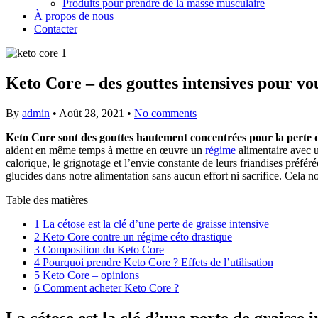
Produits pour prendre de la masse musculaire
À propos de nous
Contacter
Keto Core – des gouttes intensives pour vou
By
admin
•
Août 28, 2021
•
No comments
Keto Core sont des gouttes hautement concentrées pour la perte de
aident en même temps à mettre en œuvre un
régime
alimentaire avec u
calorique, le grignotage et l’envie constante de leurs friandises préf
glucides dans notre alimentation sans aucun effort ni sacrifice. Cela 
Table des matières
1
La cétose est la clé d’une perte de graisse intensive
2
Keto Core contre un régime céto drastique
3
Composition du Keto Core
4
Pourquoi prendre Keto Core ? Effets de l’utilisation
5
Keto Core – opinions
6
Comment acheter Keto Core ?
La cétose est la clé d’une perte de graisse i