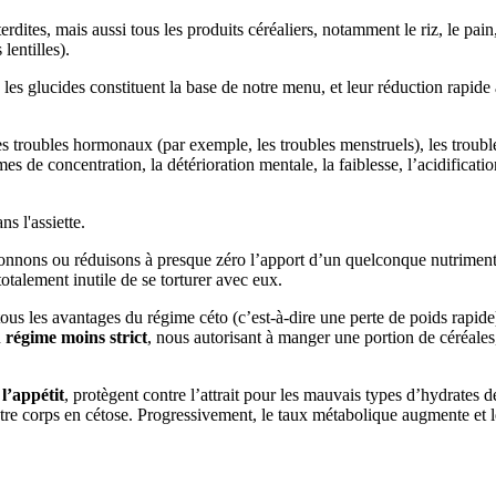
ites, mais aussi tous les produits céréaliers, notamment le riz, le pain, l
lentilles).
les glucides constituent la base de notre menu, et leur réduction rapide
es troubles hormonaux (par exemple, les troubles menstruels), les trouble
s de concentration, la détérioration mentale, la faiblesse, l’acidification
donnons ou réduisons à presque zéro l’apport d’un quelconque nutrimen
totalement inutile de se torturer avec eux.
tous les avantages du régime céto (c’est-à-dire une perte de poids rapide
n
régime moins strict
, nous autorisant à manger une portion de céréales, 
l’appétit
, protègent contre l’attrait pour les mauvais types d’hydrates 
tre corps en cétose. Progressivement, le taux métabolique augmente et l