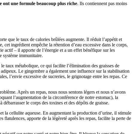
 ont une formule beaucoup plus riche
. Ils contiennent pas moins
rte que le taux de calories brûlées augmente. Il réduit l’appétit et
e, cet ingrédient empêche la rétention d’eau excessive dans le corps,
actif – il apporte de l’énergie et a un effet bénéfique sur les
re système immunitaire.
 taux métabolique, ce qui facilite l’élimination des graisses de
us adipeux. Le gingembre a également une influence sur la stabilisation
les, l’envie excessive de sucreries, le grignotage entre les repas. Ce
 problème. Après un repas, nous nous sentons légers et nous n’avons
ovoquant l’augmentation de la circonférence de notre estomac), la
 à débarrasser le corps des toxines et des dépôts de graisse.
et la cellulite aqueuse. En augmentant la production d’urine, il stimule
flatulences, apporte de la légèreté après les repas, facilite la perte de
égatif sur notre santé et notre bien-être. Il bloque la sensation de