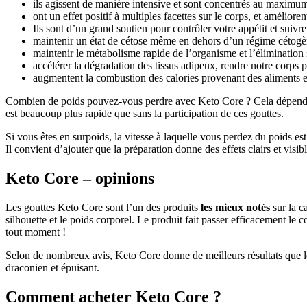
ils agissent de manière intensive et sont concentrés au maximum
ont un effet positif à multiples facettes sur le corps, et améliore
Ils sont d’un grand soutien pour contrôler votre appétit et suivr
maintenir un état de cétose même en dehors d’un régime cétogèn
maintenir le métabolisme rapide de l’organisme et l’élimination
accélérer la dégradation des tissus adipeux, rendre notre corps p
augmentent la combustion des calories provenant des aliments et
Combien de poids pouvez-vous perdre avec Keto Core ? Cela dépend du n
est beaucoup plus rapide que sans la participation de ces gouttes.
Si vous êtes en surpoids, la vitesse à laquelle vous perdez du poids 
Il convient d’ajouter que la préparation donne des effets clairs et vis
Keto Core – opinions
Les gouttes Keto Core sont l’un des produits
les mieux notés
sur la c
silhouette et le poids corporel. Le produit fait passer efficacement le
tout moment !
Selon de nombreux avis, Keto Core donne de meilleurs résultats que le
draconien et épuisant.
Comment acheter Keto Core ?