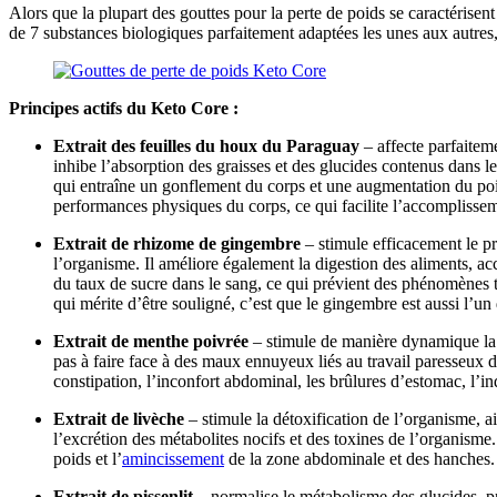
Alors que la plupart des gouttes pour la perte de poids se caractérisen
de 7 substances biologiques parfaitement adaptées les unes aux autres,
Principes actifs du Keto Core :
Extrait des feuilles du houx du Paraguay
– affecte parfaitem
inhibe l’absorption des graisses et des glucides contenus dans l
qui entraîne un gonflement du corps et une augmentation du poids
performances physiques du corps, ce qui facilite l’accomplisse
Extrait de rhizome de gingembre
– stimule efficacement le p
l’organisme. Il améliore également la digestion des aliments, ac
du taux de sucre dans le sang, ce qui prévient des phénomènes tel
qui mérite d’être souligné, c’est que le gingembre est aussi l’u
Extrait de menthe poivrée
– stimule de manière dynamique la s
pas à faire face à des maux ennuyeux liés au travail paresseux du
constipation, l’inconfort abdominal, les brûlures d’estomac, l’in
Extrait de livèche
– stimule la détoxification de l’organisme, a
l’excrétion des métabolites nocifs et des toxines de l’organisme.
poids et l’
amincissement
de la zone abdominale et des hanches.
Extrait de pissenlit
– normalise le métabolisme des glucides, pré