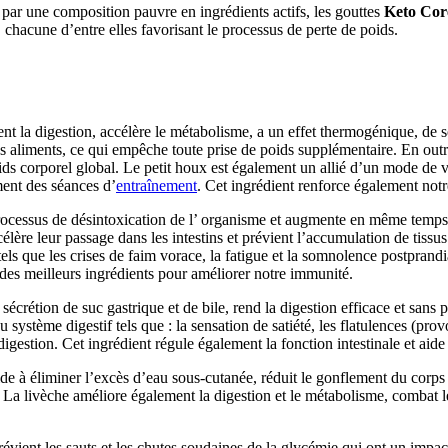
t par une composition pauvre en ingrédients actifs, les gouttes
Keto Core
 chacune d’entre elles favorisant le processus de perte de poids.
ent la digestion, accélère le métabolisme, a un effet thermogénique, de so
es aliments, ce qui empêche toute prise de poids supplémentaire. En outr
 corporel global. Le petit houx est également un allié d’un mode de vie 
ment des séances d’
entraînement
. Cet ingrédient renforce également not
rocessus de désintoxication de l’ organisme et augmente en même temps le
célère leur passage dans les intestins et prévient l’accumulation de tiss
s que les crises de faim vorace, la fatigue et la somnolence postprandia
n des meilleurs ingrédients pour améliorer notre immunité.
écrétion de suc gastrique et de bile, rend la digestion efficace et sans
 système digestif tels que : la sensation de satiété, les flatulences (pr
digestion. Cet ingrédient régule également la fonction intestinale et aide
ide à éliminer l’excès d’eau sous-cutanée, réduit le gonflement du corps 
 La livèche améliore également la digestion et le métabolisme, combat les 
vient les sauts et les chutes soudaines de la glycémie qui ont un impact n