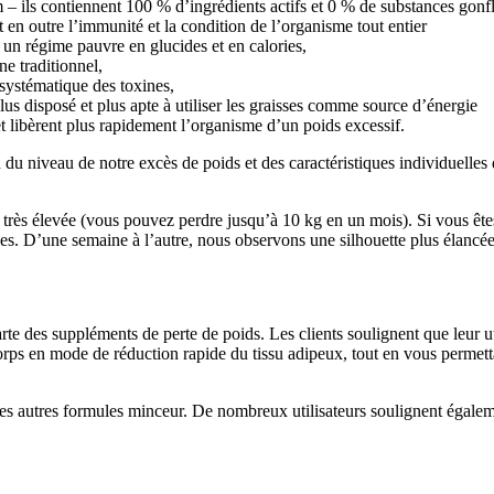
 – ils contiennent 100 % d’ingrédients actifs et 0 % de substances gonfl
nt en outre l’immunité et la condition de l’organisme tout entier
e un régime pauvre en glucides et en calories,
e traditionnel,
 systématique des toxines,
lus disposé et plus apte à utiliser les graisses comme source d’énergie
 libèrent plus rapidement l’organisme d’un poids excessif.
iveau de notre excès de poids et des caractéristiques individuelles du 
est très élevée (vous pouvez perdre jusqu’à 10 kg en un mois). Si vous 
ibles. D’une semaine à l’autre, nous observons une silhouette plus élancé
arte des suppléments de perte de poids. Les clients soulignent que leur uti
 corps en mode de réduction rapide du tissu adipeux, tout en vous permetta
s autres formules minceur. De nombreux utilisateurs soulignent égalemen