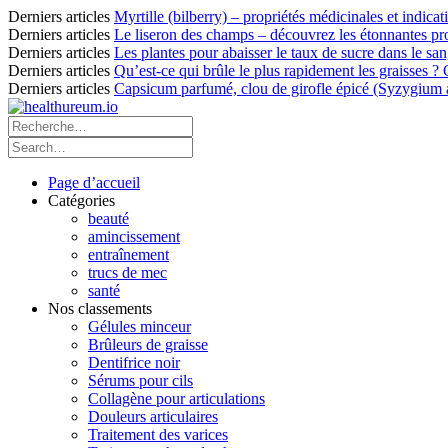
Derniers articles
Myrtille (bilberry) – propriétés médicinales et indicat
Derniers articles
Le liseron des champs – découvrez les étonnantes pro
Derniers articles
Les plantes pour abaisser le taux de sucre dans le sang
Derniers articles
Qu’est-ce qui brûle le plus rapidement les graisses ?
Derniers articles
Capsicum parfumé, clou de girofle épicé (Syzygium ar
Page d’accueil
Catégories
beauté
amincissement
entraînement
trucs de mec
santé
Nos classements
Gélules minceur
Brûleurs de graisse
Dentifrice noir
Sérums pour cils
Collagène pour articulations
Douleurs articulaires
Traitement des varices