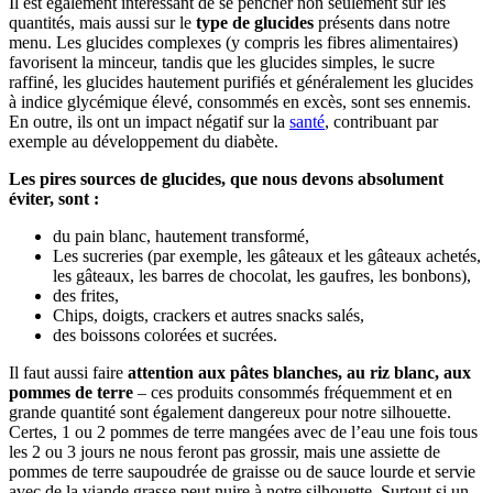
Il est également intéressant de se pencher non seulement sur les
quantités, mais aussi sur le
type de glucides
présents dans notre
menu. Les glucides complexes (y compris les fibres alimentaires)
favorisent la minceur, tandis que les glucides simples, le sucre
raffiné, les glucides hautement purifiés et généralement les glucides
à indice glycémique élevé, consommés en excès, sont ses ennemis.
En outre, ils ont un impact négatif sur la
santé
, contribuant par
exemple au développement du diabète.
Les pires sources de glucides, que nous devons absolument
éviter, sont :
du pain blanc, hautement transformé,
Les sucreries (par exemple, les gâteaux et les gâteaux achetés,
les gâteaux, les barres de chocolat, les gaufres, les bonbons),
des frites,
Chips, doigts, crackers et autres snacks salés,
des boissons colorées et sucrées.
Il faut aussi faire
attention aux pâtes blanches, au riz blanc, aux
pommes de terre
– ces produits consommés fréquemment et en
grande quantité sont également dangereux pour notre silhouette.
Certes, 1 ou 2 pommes de terre mangées avec de l’eau une fois tous
les 2 ou 3 jours ne nous feront pas grossir, mais une assiette de
pommes de terre saupoudrée de graisse ou de sauce lourde et servie
avec de la viande grasse peut nuire à notre silhouette. Surtout si un