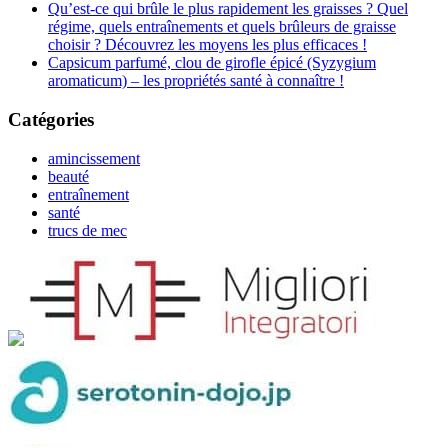
Qu’est-ce qui brûle le plus rapidement les graisses ? Quel
régime, quels entraînements et quels brûleurs de graisse
choisir ? Découvrez les moyens les plus efficaces !
Capsicum parfumé, clou de girofle épicé (Syzygium
aromaticum) – les propriétés santé à connaître !
Catégories
amincissement
beauté
entraînement
santé
trucs de mec