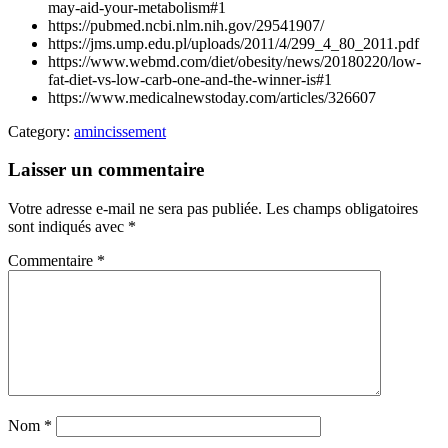
may-aid-your-metabolism#1
https://pubmed.ncbi.nlm.nih.gov/29541907/
https://jms.ump.edu.pl/uploads/2011/4/299_4_80_2011.pdf
https://www.webmd.com/diet/obesity/news/20180220/low-
fat-diet-vs-low-carb-one-and-the-winner-is#1
https://www.medicalnewstoday.com/articles/326607
Category:
amincissement
Laisser un commentaire
Votre adresse e-mail ne sera pas publiée.
Les champs obligatoires
sont indiqués avec
*
Commentaire
*
Nom
*