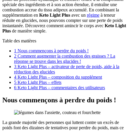
spéciale des ingrédients et à son action étendue, il entraîne une
combustion accrue du tissu adipeux accumulé. En combinant la
supplémentation en
Keto Light Plus
avec un
régime
à teneur
réduite en glucides, nous pouvons compter sur une perte de poids
instantanée. Découvrez comment amincir le corps avec
Keto Light
Plus
de manière simple.
Table des matières
1
Nous commençons à perdre du poids !
2
Comment augmenter la combustion des graisses ? La
réponse se trouve dans les glucides !
3
Keto Light Plus – activateur de perte de poids, aide à la
réduction des glucides
4
Keto Light Plus – composition du supplément
5
Keto Light Plus – effets
6
Keto Light Plus – commentaires des utilisateurs
Nous commençons à perdre du poids !
La grande majorité des personnes qui luttent contre un excès de
poids font des dizaines de tentatives pour perdre du poids, mais ce