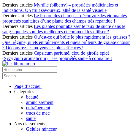
Derniers articles
Myrtille (bilberry) – propriétés médicinales et
indications. Un fruit savoureux, allié de la santé visuelle
Derniers articles
Le liseron des champs – découvrez les étonnantes
propriétés sanitaires d’une plante des champs très répandue !
Derniers articles
Les plantes pour abaisser le taux de sucre dans le
sang : quelles sont les meilleures et comment les utiliser ?
Derniers articles
Qu’est-ce qui brûle le plus rapidement les graisses ?
Quel régime, quels entraînements et quels brûleurs de graisse choisir
? Découvrez les moyens les plus efficaces !
Derniers articles
Capsicum parfumé, clou de girofle épicé
(Syzygium aromaticum) – les propriétés santé à connaître !
Page d’accueil
Catégories
beauté
amincissement
entraînement
trucs de mec
santé
Nos classements
Gélules minceur