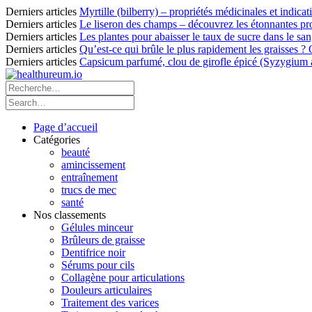
Derniers articles
Myrtille (bilberry) – propriétés médicinales et indicat
Derniers articles
Le liseron des champs – découvrez les étonnantes pro
Derniers articles
Les plantes pour abaisser le taux de sucre dans le sang
Derniers articles
Qu’est-ce qui brûle le plus rapidement les graisses ?
Derniers articles
Capsicum parfumé, clou de girofle épicé (Syzygium ar
Page d’accueil
Catégories
beauté
amincissement
entraînement
trucs de mec
santé
Nos classements
Gélules minceur
Brûleurs de graisse
Dentifrice noir
Sérums pour cils
Collagène pour articulations
Douleurs articulaires
Traitement des varices