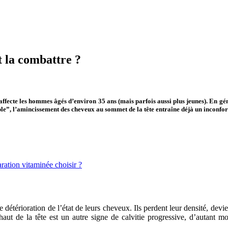
t la combattre ?
affecte les hommes âgés d’environ 35 ans (mais parfois aussi plus jeunes). En g
ble”, l’amincissement des cheveux au sommet de la tête entraîne déjà un inconf
ration vitaminée choisir ?
étérioration de l’état de leurs cheveux. Ils perdent leur densité, devi
ut de la tête est un autre signe de calvitie progressive, d’autant mo