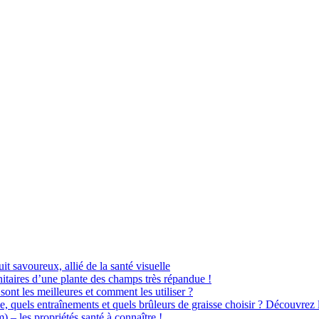
uit savoureux, allié de la santé visuelle
itaires d’une plante des champs très répandue !
sont les meilleures et comment les utiliser ?
e, quels entraînements et quels brûleurs de graisse choisir ? Découvrez 
– les propriétés santé à connaître !