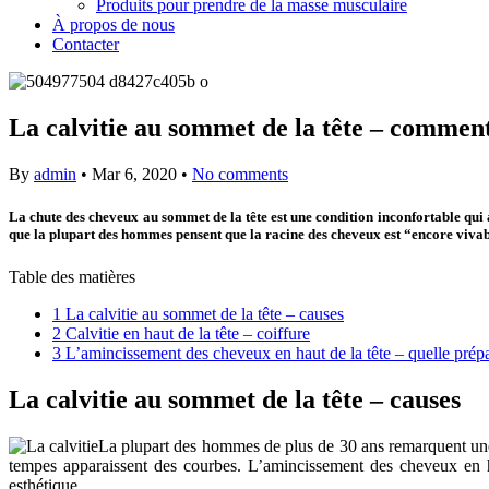
Produits pour prendre de la masse musculaire
À propos de nous
Contacter
La calvitie au sommet de la tête – commen
By
admin
•
Mar 6, 2020
•
No comments
La chute des cheveux au sommet de la tête est une condition inconfortable qui 
que la plupart des hommes pensent que la racine des cheveux est “encore viva
Table des matières
1
La calvitie au sommet de la tête – causes
2
Calvitie en haut de la tête – coiffure
3
L’amincissement des cheveux en haut de la tête – quelle prépa
La calvitie au sommet de la tête – causes
La plupart des hommes de plus de 30 ans remarquent une d
tempes apparaissent des courbes. L’amincissement des cheveux en ha
esthétique.