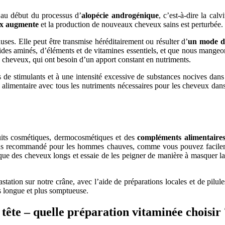
 au début du processus d’
alopécie androgénique
, c’est-à-dire la cal
ux augmente
et la production de nouveaux cheveux sains est perturbée.
ses. Elle peut être transmise héréditairement ou résulter d’
un mode de
ides aminés, d’éléments et de vitamines essentiels, et que nous mangeon
nos cheveux, qui ont besoin d’un apport constant en nutriments.
e stimulants et à une intensité excessive de substances nocives dans le
alimentaire avec tous les nutriments nécessaires pour les cheveux dans
uits cosmétiques, dermocosmétiques et des
compléments alimentaire
 plus recommandé pour les hommes chauves, comme vous pouvez facilemen
ue des cheveux longs et essaie de les peigner de manière à masquer la c
tation sur notre crâne, avec l’aide de préparations locales et de pilul
s longue et plus somptueuse.
tête – quelle préparation vitaminée choisir 