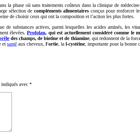
ns la phase où sans traitements coûteux dans la clinique de médecine e
large sélection de
compléments alimentaires
conçus pour renforcer le
peine de choisir ceux qui ont la composition et l’action les plus fortes.
due de substances actives, parmi lesquelles les acides aminés, les vi
mment élevées.
Profolan
, qui est actuellement considéré comme le m
prêle
des champs, de biotine et de thiamine
, qui redonnent de la forc
e et
santé
aux cheveux,
l
‘
ortie
, la
l-cystéine
, importante pour la bonne 
t indiqués avec
*