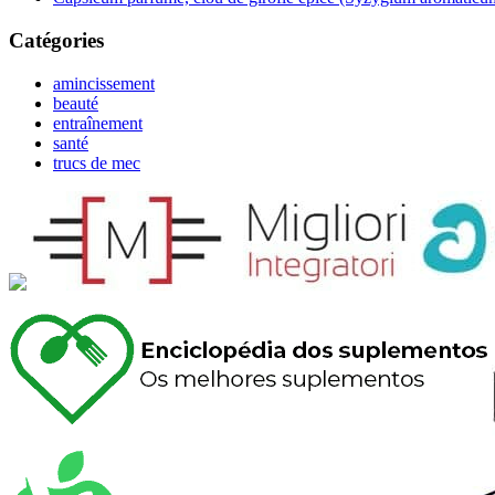
Catégories
amincissement
beauté
entraînement
santé
trucs de mec