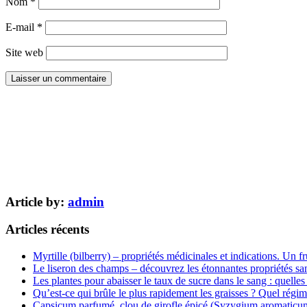
Nom
*
E-mail
*
Site web
Article by:
admin
Articles récents
Myrtille (bilberry) – propriétés médicinales et indications. Un fr
Le liseron des champs – découvrez les étonnantes propriétés san
Les plantes pour abaisser le taux de sucre dans le sang : quelles 
Qu’est-ce qui brûle le plus rapidement les graisses ? Quel régim
Capsicum parfumé, clou de girofle épicé (Syzygium aromaticum) 