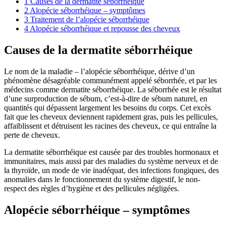
1
Causes de la dermatite séborrhéique
2
Alopécie séborrhéique – symptômes
3
Traitement de l’alopécie séborrhéique
4
Alopécie séborrhéique et repousse des cheveux
Causes de la dermatite séborrhéique
Le nom de la maladie – l’alopécie séborrhéique, dérive d’un
phénomène désagréable communément appelé séborrhée, et par les
médecins comme dermatite séborrhéique. La séborrhée est le résultat
d’une surproduction de sébum, c’est-à-dire de sébum naturel, en
quantités qui dépassent largement les besoins du corps. Cet excès
fait que les cheveux deviennent rapidement gras, puis les pellicules,
affaiblissent et détruisent les racines des cheveux, ce qui entraîne la
perte de cheveux.
La dermatite séborrhéique est causée par des troubles hormonaux et
immunitaires, mais aussi par des maladies du système nerveux et de
la thyroïde, un mode de vie inadéquat, des infections fongiques, des
anomalies dans le fonctionnement du système digestif, le non-
respect des règles d’hygiène et des pellicules négligées.
Alopécie séborrhéique – symptômes