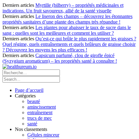
Derniers articles
Myrtille (bilberry) – propriétés médicinales et
indications. Un fruit savoureux, allié de la santé visuelle
Derniers articles
Le liseron des champs – découvrez les étonnantes
propriétés sanitaires d’une plante des champs très répandue !
Derniers articles
Les plantes pour abaisser le taux de sucre dans le
sang : quelles sont les meilleures et comment les utiliser ?
Derniers articles
Qu’est-ce qui brûle le plus rapidement les graisses ?
Quel régime, quels entraînements et quels brûleurs de graisse choisir
? Découvrez les moyens les plus efficaces !
Derniers articles
Capsicum parfumé, clou de girofle épicé
(Syzygium aromaticum) – les propriétés santé à connaître !
Page d’accueil
Catégories
beauté
amincissement
entraînement
trucs de mec
santé
Nos classements
Gélules minceur