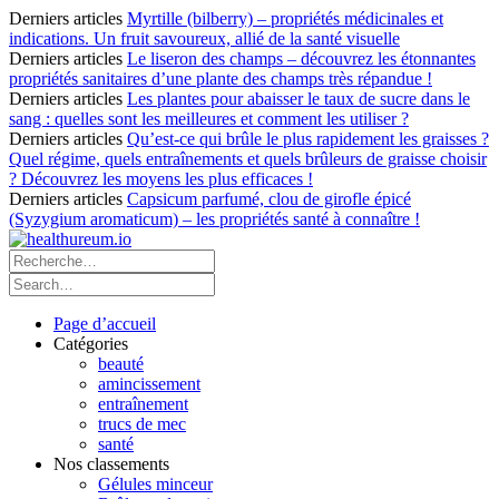
Derniers articles
Myrtille (bilberry) – propriétés médicinales et
indications. Un fruit savoureux, allié de la santé visuelle
Derniers articles
Le liseron des champs – découvrez les étonnantes
propriétés sanitaires d’une plante des champs très répandue !
Derniers articles
Les plantes pour abaisser le taux de sucre dans le
sang : quelles sont les meilleures et comment les utiliser ?
Derniers articles
Qu’est-ce qui brûle le plus rapidement les graisses ?
Quel régime, quels entraînements et quels brûleurs de graisse choisir
? Découvrez les moyens les plus efficaces !
Derniers articles
Capsicum parfumé, clou de girofle épicé
(Syzygium aromaticum) – les propriétés santé à connaître !
Page d’accueil
Catégories
beauté
amincissement
entraînement
trucs de mec
santé
Nos classements
Gélules minceur