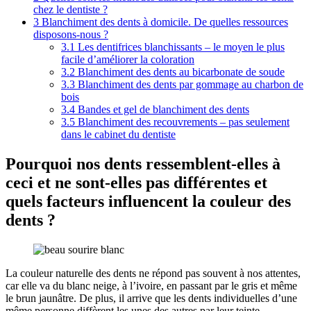
chez le dentiste ?
3
Blanchiment des dents à domicile. De quelles ressources
disposons-nous ?
3.1
Les dentifrices blanchissants – le moyen le plus
facile d’améliorer la coloration
3.2
Blanchiment des dents au bicarbonate de soude
3.3
Blanchiment des dents par gommage au charbon de
bois
3.4
Bandes et gel de blanchiment des dents
3.5
Blanchiment des recouvrements – pas seulement
dans le cabinet du dentiste
Pourquoi nos dents ressemblent-elles à
ceci et ne sont-elles pas différentes et
quels facteurs influencent la couleur des
dents ?
La couleur naturelle des dents ne répond pas souvent à nos attentes,
car elle va du blanc neige, à l’ivoire, en passant par le gris et même
le brun jaunâtre. De plus, il arrive que les dents individuelles d’une
même personne diffèrent les unes des autres par leur teinte.