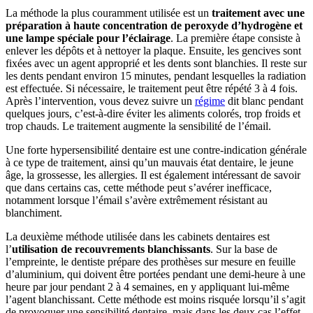
La méthode la plus couramment utilisée est un
traitement avec une
préparation à haute concentration de peroxyde d’hydrogène et
une lampe spéciale pour l’éclairage
. La première étape consiste à
enlever les dépôts et à nettoyer la plaque. Ensuite, les gencives sont
fixées avec un agent approprié et les dents sont blanchies. Il reste sur
les dents pendant environ 15 minutes, pendant lesquelles la radiation
est effectuée. Si nécessaire, le traitement peut être répété 3 à 4 fois.
Après l’intervention, vous devez suivre un
régime
dit blanc pendant
quelques jours, c’est-à-dire éviter les aliments colorés, trop froids et
trop chauds. Le traitement augmente la sensibilité de l’émail.
Une forte hypersensibilité dentaire est une contre-indication générale
à ce type de traitement, ainsi qu’un mauvais état dentaire, le jeune
âge, la grossesse, les allergies. Il est également intéressant de savoir
que dans certains cas, cette méthode peut s’avérer inefficace,
notamment lorsque l’émail s’avère extrêmement résistant au
blanchiment.
La deuxième méthode utilisée dans les cabinets dentaires est
l’
utilisation de recouvrements blanchissants
. Sur la base de
l’empreinte, le dentiste prépare des prothèses sur mesure en feuille
d’aluminium, qui doivent être portées pendant une demi-heure à une
heure par jour pendant 2 à 4 semaines, en y appliquant lui-même
l’agent blanchissant. Cette méthode est moins risquée lorsqu’il s’agit
de provoquer une sensibilité dentaire, mais dans les deux cas l’effet