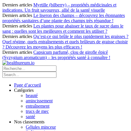
Derniers articles
Myrtille (bilberry) – propriétés médicinales et
indications. Un fruit savoureux, allié de la santé visuelle
Derniers articles
Le liseron des champs – découvrez les étonnantes
propriétés sanitaires d’une plante des champs très répandue !
Derniers articles
Les plantes pour abaisser le taux de sucre dans le
sang : quelles sont les meilleures et comment les utiliser ?
Derniers articles
Qu’est-ce qui brûle le plus rapidement les graisses ?
Quel régime, quels entraînements et quels brûleurs de graisse choisir
? Découvrez les moyens les plus efficaces !
Derniers articles
Capsicum parfumé, clou de girofle épicé
(Syzygium aromaticum) – les propriétés santé à connaître !
Page d’accueil
Catégories
beauté
amincissement
entraînement
trucs de mec
santé
Nos classements
Gélules minceur