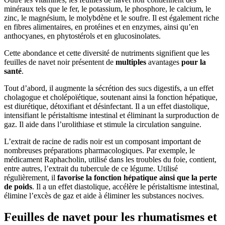
minéraux tels que le fer, le potassium, le phosphore, le calcium, le
zinc, le magnésium, le molybdène et le soufre. Il est également riche
en fibres alimentaires, en protéines et en enzymes, ainsi qu’en
anthocyanes, en phytostérols et en glucosinolates.
Cette abondance et cette diversité de nutriments signifient que les
feuilles de navet noir présentent de
multiples
avantages
pour la
santé
.
Tout d’abord, il augmente la sécrétion des sucs digestifs, a un effet
cholagogue et cholépoïétique, soutenant ainsi la fonction hépatique,
est diurétique, détoxifiant et désinfectant. Il a un effet diastolique,
intensifiant le péristaltisme intestinal et éliminant la surproduction de
gaz. Il aide dans l’urolithiase et stimule la circulation sanguine.
L’extrait de racine de radis noir est un composant important de
nombreuses préparations pharmacologiques. Par exemple, le
médicament Raphacholin, utilisé dans les troubles du foie, contient,
entre autres, l’extrait du tubercule de ce légume. Utilisé
régulièrement, il
favorise la fonction hépatique ainsi que la perte
de poids
. Il a un effet diastolique, accélère le péristaltisme intestinal,
élimine l’excès de gaz et aide à éliminer les substances nocives.
Feuilles de navet pour les rhumatismes et