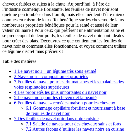
cheveux faibles et sujets à la chute. Aujourd’hui, à l’ère de
l’industrie cosmétique florissante, les feuilles de navet noir sont
quelque peu tombées dans l’oubli, mais elles méritent d’être mieux
connues en raison de leur effet bénéfique sur les cheveux, de leurs
nombreuses propriétés bénéfiques pour la santé et aussi de leur
valeur culinaire ! Pour ceux qui préfèrent une alimentation saine et
se préoccupent de leur poids, les feuilles de navet noir sont idéales
pour créer des plats. Découvrez ce que contiennent les feuilles de
navet noir et comment elles fonctionnent, et voyez comment utiliser
ce légume discret mais précieux !
Table des matières
1
Le navet noir – un légume très sous-estimé
2
Navet noir – composition et propriétés
3
Feuilles de navet pour les rhumatismes et les maladies des
voies respiratoires supérieures
4
Les propriétés les plus importantes du navet noir
5
Le navet noir pour les cheveux et la beauté
6
Feuilles de navet – remèdes maison pour les cheveux
6.1
Gommage capillaire fortifiant et nourrissant à base
de feuilles de navet noir
7
Des feuilles de navet noir dans notre cuisine
7.1
Salade de navets pour des cheveux sains et forts
7.2
Autres façons d’utiliser les navets noirs en cuisine