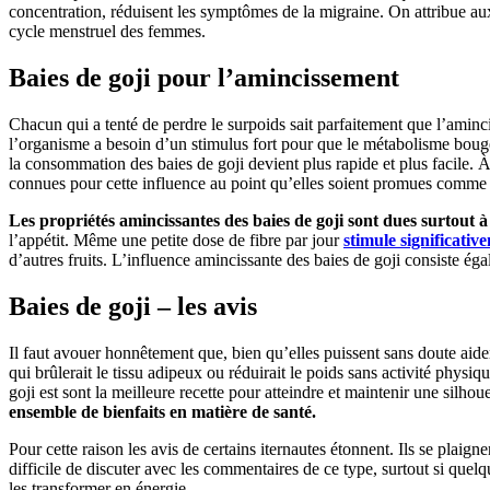
concentration, réduisent les symptômes de la migraine. On attribue aux
cycle menstruel des femmes.
Baies de goji pour l’amincissement
Chacun qui a tenté de perdre le surpoids sait parfaitement que l’aminc
l’organisme a besoin d’un stimulus fort pour que le métabolisme bouge
la consommation des baies de goji devient plus rapide et plus facile. À
connues pour cette influence au point qu’elles soient promues comme
Les propriétés amincissantes des baies de goji sont dues surtout à 
l’appétit. Même une petite dose de fibre par jour
stimule significativ
d’autres fruits. L’influence amincissante des baies de goji consiste é
Baies de goji – les avis
Il faut avouer honnêtement que, bien qu’elles puissent sans doute aide
qui brûlerait le tissu adipeux ou réduirait le poids sans activité phys
goji est sont la meilleure recette pour atteindre et maintenir une silhou
ensemble de bienfaits en matière de santé.
Pour cette raison les avis de certains iternautes étonnent. Ils se plai
difficile de discuter avec les commentaires de ce type, surtout si quel
les transformer en énergie.