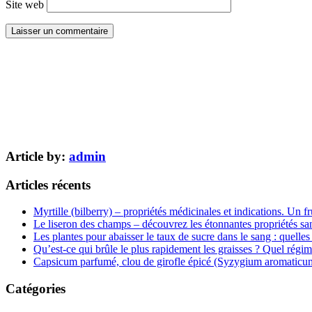
Site web
Article by:
admin
Articles récents
Myrtille (bilberry) – propriétés médicinales et indications. Un fr
Le liseron des champs – découvrez les étonnantes propriétés san
Les plantes pour abaisser le taux de sucre dans le sang : quelles 
Qu’est-ce qui brûle le plus rapidement les graisses ? Quel régim
Capsicum parfumé, clou de girofle épicé (Syzygium aromaticum) 
Catégories