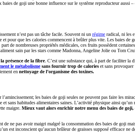
 baies de goji une bonne influence sur le système reproducteur aussi – 
issement n’est pas un tâche facile. Souvent ni un
régime
radical, ni les 
 et pour que les calories commencent à brûler plus vite. Les baies de 
 part de nombreuses propriétés médicales, ces fruits possèdent certaines 
 aliment sain par les stars comme Madonna, Angeline Jolie ou Tom Crui
la présence de la fibre
. C’est une substance qui, à part de faciliter la 
ement le métabolisme
sans fournir trop de calories
et sans provoquer 
galement en
nettoyage de l’organisme des toxines.
r l’amincissement; les baies de goji seules ne peuvent pas faire les mir
ique et sans habitudes alimentaires saines. L’activité physique ainsi qu’u
ette maigre.
Mieux vaut alors enrichir notre menu des baies de goji, 
gnent de ne pas avoir maigri malgré la consommation des baies de goji ma
qu’un est inconscient qu’aucun brûleur de graisses supposé efficace ne don