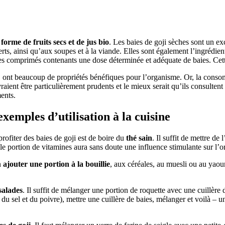
 forme de fruits secs et de jus bio
. Les baies de goji sèches sont un ex
erts, ainsi qu’aux soupes et à la viande. Elles sont également l’ingrédie
 des comprimés contenants une dose déterminée et adéquate de baies. Cett
 ont beaucoup de propriétés bénéfiques pour l’organisme. Or, la consom
aient être particulièrement prudents et le mieux serait qu’ils consulten
ents.
 exemples d’utilisation à la cuisine
rofiter des baies de goji est de boire du
thé sain
. Il suffit de mettre de
lle portion de vitamines aura sans doute une influence stimulante sur l’
n
ajouter une portion à la bouillie
, aux céréales, au muesli ou au yaou
salades
. Il suffit de mélanger une portion de roquette avec une cuillère
u sel et du poivre), mettre une cuillère de baies, mélanger et voilà – un