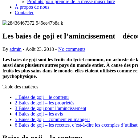
Produits pour prendre de la masse musculaire
À propos de nous
Contacter
Les baies de goji et l’amincissement – déco
By
admin
•
Août 23, 2018
•
No comments
Les baies de goji sont les fruits du lyciet commun, un arbuste de l
aussi dans plusieurs autres pays du monde entier. À cause des prop
fruits les plus sains dans le monde, elles étaient utilisées com
psychophysique.
Table des matières
1
Baies de goji – le contenu
2
Baies de goji – les propriétés
3
Baies de goji pour l’amincissement
4
Baies de goji – les avis
5
Baies de goji – comment en manger?
6
Baies de goji – les recettes, c’est-à-dire les exemples d’utilisat
Baies de goji – le contenu