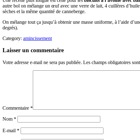
Une recette plus longue est celle pour les
biscuits à l’avoine avec bai
autre bol on mélange un œuf avec une verre de lait, 4 cuillères d’huile
sèches et la même quantité de canneberge.
On mélange tout ça jusqu’à obtenir une masse uniforme, à l’aide d’une 
degrés).
Category:
amincissement
Laisser un commentaire
Votre adresse e-mail ne sera pas publiée.
Les champs obligatoires son
Commentaire
*
Nom
*
E-mail
*