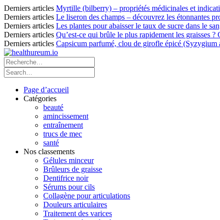
Derniers articles
Myrtille (bilberry) – propriétés médicinales et indicat
Derniers articles
Le liseron des champs – découvrez les étonnantes pro
Derniers articles
Les plantes pour abaisser le taux de sucre dans le sang
Derniers articles
Qu’est-ce qui brûle le plus rapidement les graisses ?
Derniers articles
Capsicum parfumé, clou de girofle épicé (Syzygium ar
Page d’accueil
Catégories
beauté
amincissement
entraînement
trucs de mec
santé
Nos classements
Gélules minceur
Brûleurs de graisse
Dentifrice noir
Sérums pour cils
Collagène pour articulations
Douleurs articulaires
Traitement des varices