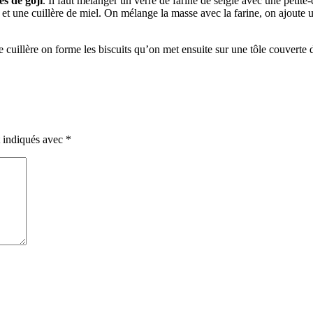
es de goji
. Il faut mélanger un verre de farine de seigle avec une petite-
 et une cuillère de miel. On mélange la masse avec la farine, on ajoute 
cuillère on forme les biscuits qu’on met ensuite sur une tôle couverte 
t indiqués avec
*