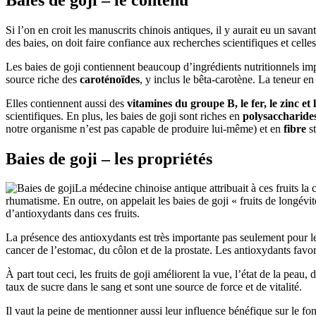
Si l’on en croit les manuscrits chinois antiques, il y aurait eu un s
des baies, on doit faire confiance aux recherches scientifiques et cell
Les baies de goji contiennent beaucoup d’ingrédients nutritionnels imp
source riche des
caroténoïdes
, y inclus le bêta-carotène. La teneur e
Elles contiennent aussi des
vitamines du groupe B, le fer, le zinc et
scientifiques. En plus, les baies de goji sont riches en
polysaccharide
notre organisme n’est pas capable de produire lui-même) et en
fibre
st
Baies de goji – les propriétés
La médecine chinoise antique attribuait à ces fruits la
rhumatisme. En outre, on appelait les baies de goji « fruits de longévit
d’antioxydants dans ces fruits.
La présence des antioxydants est très importante pas seulement pour les
cancer de l’estomac, du côlon et de la prostate. Les antioxydants favo
À part tout ceci, les fruits de goji améliorent la vue, l’état de la peau,
taux de sucre dans le sang et sont une source de force et de vitalité.
Il vaut la peine de mentionner aussi leur influence bénéfique sur le fo