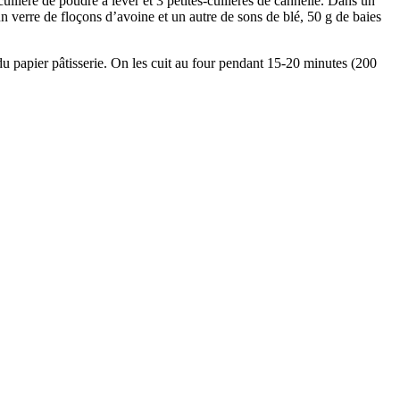
cuillère de poudre à lever et 3 petites-cuillères de cannelle. Dans un
un verre de floçons d’avoine et un autre de sons de blé, 50 g de baies
du papier pâtisserie. On les cuit au four pendant 15-20 minutes (200