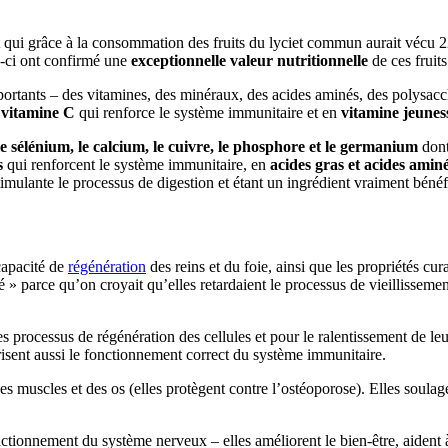
avant qui grâce à la consommation des fruits du lyciet commun aurait vé
es-ci ont confirmé une
exceptionnelle valeur nutritionnelle
de ces fruits
ortants – des vitamines, des minéraux, des acides aminés, des polysacch
n
vitamine C
qui renforce le système immunitaire et en
vitamine jeunes
 le sélénium, le calcium, le cuivre, le phosphore et le germanium
dont
s
qui renforcent le système immunitaire, en
acides gras et acides amin
imulante le processus de digestion et étant un ingrédient vraiment bénéf
 capacité de
régénération
des reins et du foie, ainsi que les propriétés cu
é » parce qu’on croyait qu’elles retardaient le processus de vieillissemen
 processus de régénération des cellules et pour le ralentissement de leur
risent aussi le fonctionnement correct du système immunitaire.
 des muscles et des os (elles protègent contre l’ostéoporose). Elles soulage
nctionnement du système nerveux – elles améliorent le bien-être, aident à