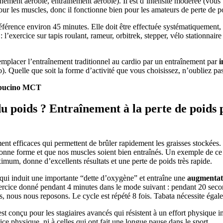
nement aérobie, entraînement aérobie). Il est d’intensité modérée (vou
ur les muscles, donc il fonctionne bien pour les amateurs de perte de p
référence environ 45 minutes. Elle doit être effectuée systématiquement
 l’exercice sur tapis roulant, rameur, orbitrek, stepper, vélo stationnaire
remplacer l’entraînement traditionnel au cardio par un entraînement par
i
). Quelle que soit la forme d’activité que vous choisissez, n’oubliez pa
appucino MCT
 poids ? Entraînement à la perte de poids 
ent efficaces qui permettent de brûler rapidement les graisses stockées. 
 bonne forme et que nos muscles soient bien entraînés. Un exemple de c
mum, donne d’excellents résultats et une perte de poids très rapide.
é qui induit une importante “dette d’oxygène” et entraîne une
augmentati
 exercice donné pendant 4 minutes dans le mode suivant : pendant 20 se
s, nous nous reposons. Le cycle est répété 8 fois. Tabata nécessite égale
est conçu pour les stagiaires avancés qui résistent à un effort physique 
 physique, ni à celles qui ont fait une longue pause dans le sport.