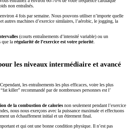
s vous entraînez à environ 60-70% de votre fréquence cardiaque
oids non entraînés.
, environ 4 fois par semaine. Nous pouvons utiliser n’importe quelle
 et autres machines d’exercice similaires, l’aérobic, le jogging, la
ntervalles
(courts entraînements d’intensité variable) ou un
s que la
régularité de l’exercice est votre priorité
.
pour les niveaux intermédiaire et avancé
Cependant, les entraînements les plus efficaces, voire les plus
e “fat killer” recommandé par de nombreuses personnes est l’
on de la combustion de calories
non seulement pendant l’exercice
condes, nous nous exerçons avec la puissance maximale et effectuons
ment un échauffement initial et un étirement final.
important et qui ont une bonne condition physique. Il n’est pas