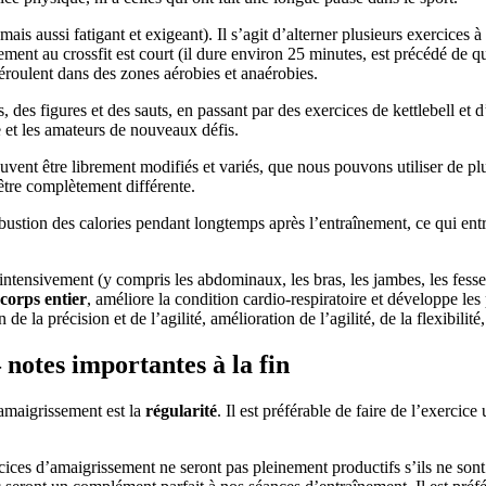
ais aussi fatigant et exigeant). Il s’agit d’alterner plusieurs exercices à
ement au crossfit est court (il dure environ 25 minutes, est précédé de 
déroulent dans des zones aérobies et anaérobies.
 des figures et des sauts, en passant par des exercices de kettlebell et d
e et les amateurs de nouveaux défis.
peuvent être librement modifiés et variés, que nous pouvons utiliser de 
être complètement différente.
bustion des calories pendant longtemps après l’entraînement, ce qui ent
t intensivement (y compris les abdominaux, les bras, les jambes, les fes
 corps entier
, améliore la condition cardio-respiratoire et développe 
e la précision et de l’agilité, amélioration de l’agilité, de la flexibilit
 notes importantes à la fin
’amaigrissement est la
régularité
. Il est préférable de faire de l’exercic
cices d’amaigrissement ne seront pas pleinement productifs s’ils ne sont