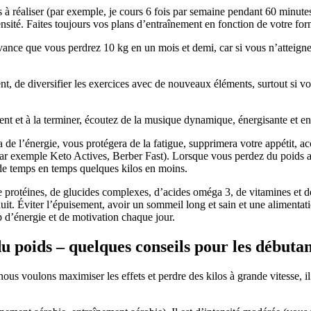
les à réaliser (par exemple, je cours 6 fois par semaine pendant 60 min
nsité. Faites toujours vos plans d’entraînement en fonction de votre for
vance que vous perdrez 10 kg en un mois et demi, car si vous n’atteigne
t, de diversifier les exercices avec de nouveaux éléments, surtout si 
t et à la terminer, écoutez de la musique dynamique, énergisante et en
de l’énergie, vous protégera de la fatigue, supprimera votre appétit, acc
par exemple Keto Actives, Berber Fast). Lorsque vous perdez du poids a
e de temps en temps quelques kilos en moins.
e protéines, de glucides complexes, d’acides oméga 3, de vitamines et de
uit. Éviter l’épuisement, avoir un sommeil long et sain et une alimentat
 d’énergie et de motivation chaque jour.
 poids – quelques conseils pour les débutan
ous voulons maximiser les effets et perdre des kilos à grande vitesse, il 