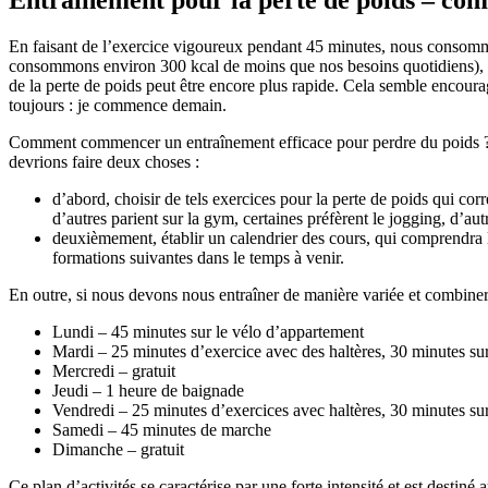
En faisant de l’exercice vigoureux pendant 45 minutes, nous consomm
consommons environ 300 kcal de moins que nos besoins quotidiens)
de la perte de poids peut être encore plus rapide. Cela semble encoura
toujours : je commence demain.
Comment commencer un entraînement efficace pour perdre du poids ? C
devrions faire deux choses :
d’abord, choisir de tels exercices pour la perte de poids qui co
d’autres parient sur la gym, certaines préfèrent le jogging, d’autr
deuxièmement, établir un calendrier des cours, qui comprendra la
formations suivantes dans le temps à venir.
En outre, si nous devons nous entraîner de manière variée et combiner p
Lundi – 45 minutes sur le vélo d’appartement
Mardi – 25 minutes d’exercice avec des haltères, 30 minutes su
Mercredi – gratuit
Jeudi – 1 heure de baignade
Vendredi – 25 minutes d’exercices avec haltères, 30 minutes su
Samedi – 45 minutes de marche
Dimanche – gratuit
Ce plan d’activités se caractérise par une forte intensité et est desti