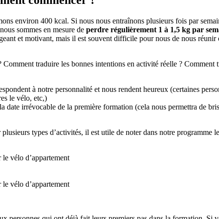
ons environ 400 kcal. Si nous nous entraînons plusieurs fois par semai
, nous sommes en mesure de
perdre régulièrement 1 à 1,5 kg par sem
geant et motivant, mais il est souvent difficile pour nous de nous réuni
omment traduire les bonnes intentions en activité réelle ? Comment tr
rrespondent à notre personnalité et nous rendent heureux (certaines perso
es le vélo, etc,)
 date irrévocable de la première formation (cela nous permettra de brise
lusieurs types d’activités, il est utile de noter dans notre programme l
r le vélo d’appartement
r le vélo d’appartement
né aux personnes qui ont déjà fait leurs premiers pas dans la formation. 