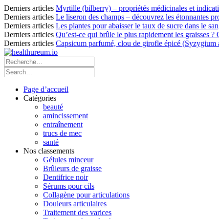
Derniers articles
Myrtille (bilberry) – propriétés médicinales et indicat
Derniers articles
Le liseron des champs – découvrez les étonnantes pro
Derniers articles
Les plantes pour abaisser le taux de sucre dans le sang
Derniers articles
Qu’est-ce qui brûle le plus rapidement les graisses ?
Derniers articles
Capsicum parfumé, clou de girofle épicé (Syzygium ar
Page d’accueil
Catégories
beauté
amincissement
entraînement
trucs de mec
santé
Nos classements
Gélules minceur
Brûleurs de graisse
Dentifrice noir
Sérums pour cils
Collagène pour articulations
Douleurs articulaires
Traitement des varices