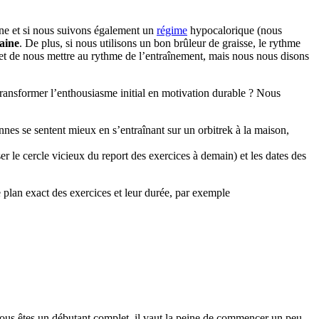
ne et si nous suivons également un
régime
hypocalorique (nous
aine
. De plus, si nous utilisons un bon brûleur de graisse, le rythme
r et de nous mettre au rythme de l’entraînement, mais nous nous disons
ansformer l’enthousiasme initial en motivation durable ? Nous
nnes se sentent mieux en s’entraînant sur un orbitrek à la maison,
r le cercle vicieux du report des exercices à demain) et les dates des
e plan exact des exercices et leur durée, par exemple
Si vous êtes un débutant complet, il vaut la peine de commencer un peu