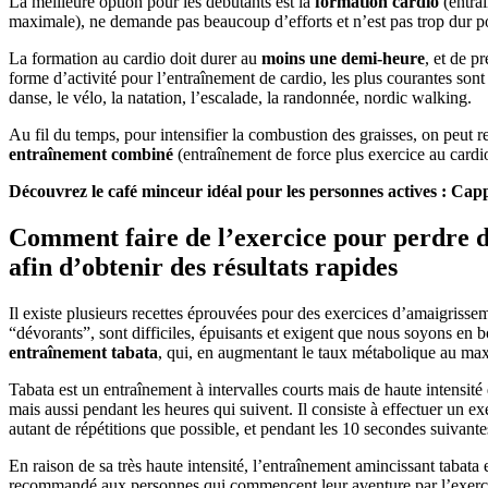
La meilleure option pour les débutants est la
formation cardio
(entraî
maximale), ne demande pas beaucoup d’efforts et n’est pas trop dur po
La formation au cardio doit durer au
moins une demi-heure
, et de p
forme d’activité pour l’entraînement de cardio, les plus courantes sont :
danse, le vélo, la natation, l’escalade, la randonnée, nordic walking.
Au fil du temps, pour intensifier la combustion des graisses, on peut 
entraînement combiné
(entraînement de force plus exercice au cardio
Découvrez le café minceur idéal pour les personnes actives : C
Comment faire de l’exercice pour perdre du
afin d’obtenir des résultats rapides
Il existe plusieurs recettes éprouvées pour des exercices d’amaigrissem
“dévorants”, sont difficiles, épuisants et exigent que nous soyons en
entraînement tabata
, qui, en augmentant le taux métabolique au maxi
Tabata est un entraînement à intervalles courts mais de haute intensit
mais aussi pendant les heures qui suivent. Il consiste à effectuer un
autant de répétitions que possible, et pendant les 10 secondes suivante
En raison de sa très haute intensité, l’entraînement amincissant tabata 
recommandé aux personnes qui commencent leur aventure par l’exercice