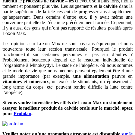
ralentit
le
processus de
calvitie
– les cheveux sont plus forts, moins
tombent et poussent plus vite. Les saignements et la
calvitie
dans la
partie supérieure de la tête cessent de progresser aussi rapidement
qu’auparavant. Dans certains d’entre eux, il y avait même une
couverture partielle de l’éclaircie précédemment formée. Cependant,
il y a aussi des gens qui n’ont pas rapporté de résultats positifs après
Loxon Max.
Les opinions sur Loxon Max ne sont pas sans équivoque et nous
trouverons toute leur section transversale. Pourquoi le produit
fonctionne-t-il sur certaines personnes et pas sur d’autres ?
Probablement beaucoup dépend de la réaction individuelle de
l’organisme à Minoksydyl. Le stade de l’alopécie, où nous sommes
et le mode de vie que nous menons peuvent également être d’une
grande importance (par exemple,
une alimentation
pauvre en
vitamines
et
minéraux
, un excès de stimulants, un épuisement à
long terme du corps, etc. peuvent rendre difficile la lutte contre
l’alopécie).
Si vous voulez intensifier les effets de Loxon Max ou simplement
essayer le meilleur produit de calvitie orale sur le marché, optez
pour
Profolan
.
Veuillez noter qu’une promotion attrayante est disponible
sur le