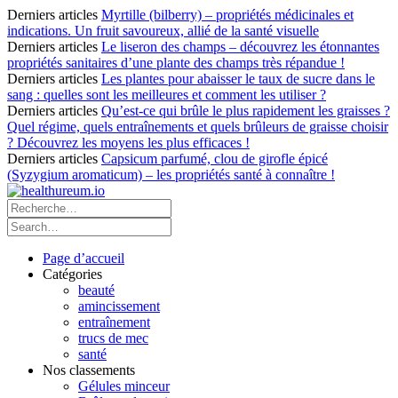
Derniers articles
Myrtille (bilberry) – propriétés médicinales et
indications. Un fruit savoureux, allié de la santé visuelle
Derniers articles
Le liseron des champs – découvrez les étonnantes
propriétés sanitaires d’une plante des champs très répandue !
Derniers articles
Les plantes pour abaisser le taux de sucre dans le
sang : quelles sont les meilleures et comment les utiliser ?
Derniers articles
Qu’est-ce qui brûle le plus rapidement les graisses ?
Quel régime, quels entraînements et quels brûleurs de graisse choisir
? Découvrez les moyens les plus efficaces !
Derniers articles
Capsicum parfumé, clou de girofle épicé
(Syzygium aromaticum) – les propriétés santé à connaître !
Page d’accueil
Catégories
beauté
amincissement
entraînement
trucs de mec
santé
Nos classements
Gélules minceur