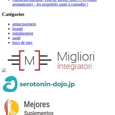
aromaticum) – les propriétés santé à connaître !
Catégories
amincissement
beauté
entraînement
santé
trucs de mec