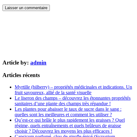
Article by:
admin
Articles récents
Myrtille (bilberry) – propriétés médicinales et indications. Un
fruit savoureux, allié de la santé visuelle
Le liseron des champs – découvrez les étonnantes propriétés
sanitaires d’une plante des champs très répandue !
Les plantes pour abaisser le taux de sucre dans le sang :
quelles sont les meilleures et comment les utiliser ?
Qu’est-ce qui brûle le plus rapidement les graisses ? Quel
régime, quels entraînements et quels brûleurs de graisse
choisir ? Découvrez les moyens les plus efficaces !
Capsicum parfumé, clou de girofle épicé (Syzygium