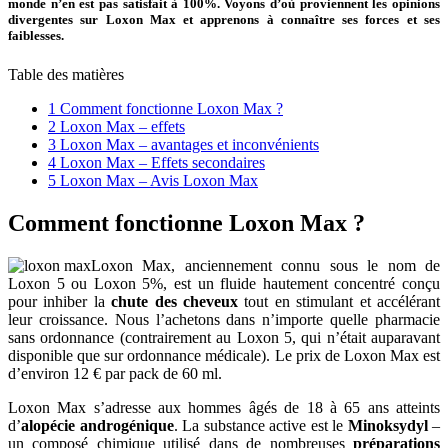
monde n’en est pas satisfait à 100%. Voyons d’où proviennent les opinions
divergentes sur Loxon Max et apprenons à connaître ses forces et ses
faiblesses.
Table des matières
1
Comment fonctionne Loxon Max ?
2
Loxon Max – effets
3
Loxon Max – avantages et inconvénients
4
Loxon Max – Effets secondaires
5
Loxon Max – Avis Loxon Max
Comment fonctionne Loxon Max ?
Loxon Max, anciennement connu sous le nom de
Loxon 5 ou Loxon 5%, est un fluide hautement concentré conçu
pour inhiber la
chute des cheveux
tout en stimulant et accélérant
leur croissance. Nous l’achetons dans n’importe quelle pharmacie
sans ordonnance (contrairement au Loxon 5, qui n’était auparavant
disponible que sur ordonnance médicale). Le prix de Loxon Max est
d’environ 12 € par pack de 60 ml.
Loxon Max s’adresse aux hommes âgés de 18 à 65 ans atteints
d’
alopécie androgénique
. La substance active est le
Minoksydyl
–
un composé chimique utilisé dans de nombreuses
préparations