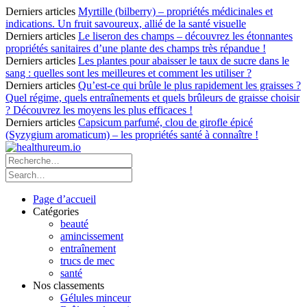
Derniers articles
Myrtille (bilberry) – propriétés médicinales et
indications. Un fruit savoureux, allié de la santé visuelle
Derniers articles
Le liseron des champs – découvrez les étonnantes
propriétés sanitaires d’une plante des champs très répandue !
Derniers articles
Les plantes pour abaisser le taux de sucre dans le
sang : quelles sont les meilleures et comment les utiliser ?
Derniers articles
Qu’est-ce qui brûle le plus rapidement les graisses ?
Quel régime, quels entraînements et quels brûleurs de graisse choisir
? Découvrez les moyens les plus efficaces !
Derniers articles
Capsicum parfumé, clou de girofle épicé
(Syzygium aromaticum) – les propriétés santé à connaître !
Page d’accueil
Catégories
beauté
amincissement
entraînement
trucs de mec
santé
Nos classements
Gélules minceur