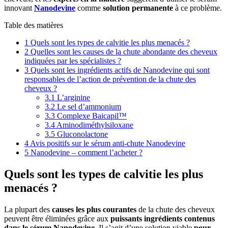
innovant
Nanodevine
comme
solution permanente
à ce problème.
Table des matières
1
Quels sont les types de calvitie les plus menacés ?
2
Quelles sont les causes de la chute abondante des cheveux
indiquées par les spécialistes ?
3
Quels sont les ingrédients actifs de Nanodevine qui sont
responsables de l’action de prévention de la chute des
cheveux ?
3.1
L’arginine
3.2
Le sel d’ammonium
3.3
Complexe Baicapil™
3.4
Aminodiméthylsiloxane
3.5
Gluconolactone
4
Avis positifs sur le sérum anti-chute Nanodevine
5
Nanodevine – comment l’acheter ?
Quels sont les types de calvitie les plus
menacés ?
La plupart des
causes les plus courantes
de la chute des cheveux
peuvent être éliminées grâce aux
puissants ingrédients contenus
dans le sérum Nanodevine
. Il s’agit d’une solution viable
pour