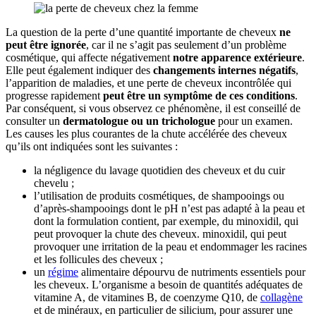
La question de la perte d’une quantité importante de cheveux
ne
peut être ignorée
, car il ne s’agit pas seulement d’un problème
cosmétique, qui affecte négativement
notre apparence extérieure
.
Elle peut également indiquer des
changements internes négatifs
,
l’apparition de maladies, et une perte de cheveux incontrôlée qui
progresse rapidement
peut être un symptôme de ces conditions
.
Par conséquent, si vous observez ce phénomène, il est conseillé de
consulter un
dermatologue ou un trichologue
pour un examen.
Les causes les plus courantes de la chute accélérée des cheveux
qu’ils ont indiquées sont les suivantes :
la négligence du lavage quotidien des cheveux et du cuir
chevelu ;
l’utilisation de produits cosmétiques, de shampooings ou
d’après-shampooings dont le pH n’est pas adapté à la peau et
dont la formulation contient, par exemple, du minoxidil, qui
peut provoquer la chute des cheveux. minoxidil, qui peut
provoquer une irritation de la peau et endommager les racines
et les follicules des cheveux ;
un
régime
alimentaire dépourvu de nutriments essentiels pour
les cheveux. L’organisme a besoin de quantités adéquates de
vitamine A, de vitamines B, de coenzyme Q10, de
collagène
et de minéraux, en particulier de silicium, pour assurer une