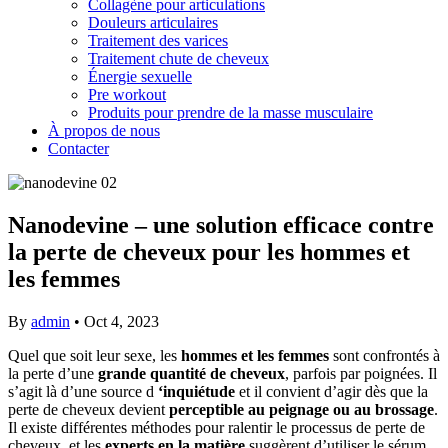
Collagène pour articulations
Douleurs articulaires
Traitement des varices
Traitement chute de cheveux
Énergie sexuelle
Pre workout
Produits pour prendre de la masse musculaire
À propos de nous
Contacter
Nanodevine – une solution efficace contre
la perte de cheveux pour les hommes et
les femmes
By
admin
•
Oct 4, 2023
Quel que soit leur sexe, les
hommes et les femmes
sont confrontés à
la perte d’une
grande quantité de cheveux
, parfois par poignées. Il
s’agit là d’une source d
‘inquiétude
et il convient d’agir dès que la
perte de cheveux devient
perceptible au peignage ou au brossage
.
Il existe différentes méthodes pour ralentir le processus de perte de
cheveux, et les
experts en la matière
suggèrent d’utiliser le sérum