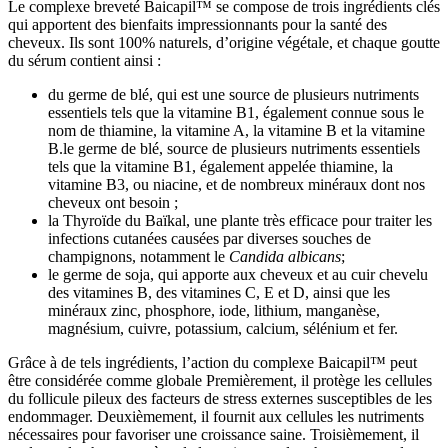
Le complexe breveté Baicapil™ se compose de trois ingrédients clés
qui apportent des bienfaits impressionnants pour la santé des
cheveux. Ils sont 100% naturels, d’origine végétale, et chaque goutte
du sérum contient ainsi :
du germe de blé, qui est une source de plusieurs nutriments
essentiels tels que la vitamine B1, également connue sous le
nom de thiamine, la vitamine A, la vitamine B et la vitamine
B.le germe de blé, source de plusieurs nutriments essentiels
tels que la vitamine B1, également appelée thiamine, la
vitamine B3, ou niacine, et de nombreux minéraux dont nos
cheveux ont besoin ;
la Thyroïde du Baïkal, une plante très efficace pour traiter les
infections cutanées causées par diverses souches de
champignons, notamment le
Candida albicans
;
le germe de soja, qui apporte aux cheveux et au cuir chevelu
des vitamines B, des vitamines C, E et D, ainsi que les
minéraux zinc, phosphore, iode, lithium, manganèse,
magnésium, cuivre, potassium, calcium, sélénium et fer.
Grâce à de tels ingrédients, l’action du complexe Baicapil™ peut
être considérée comme globale Premièrement, il protège les cellules
du follicule pileux des facteurs de stress externes susceptibles de les
endommager. Deuxièmement, il fournit aux cellules les nutriments
nécessaires pour favoriser une croissance saine. Troisièmement, il