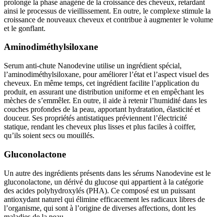
prolonge la phase anagène de la croissance des cheveux, retardant
ainsi le processus de vieillissement. En outre, le complexe stimule la
croissance de nouveaux cheveux et contribue à augmenter le volume
et le gonflant.
Aminodiméthylsiloxane
Serum anti-chute Nanodevine utilise un ingrédient spécial,
l’aminodiméthylsiloxane, pour améliorer l’état et l’aspect visuel des
cheveux. En même temps, cet ingrédient facilite l’application du
produit, en assurant une distribution uniforme et en empêchant les
mèches de s’emmêler. En outre, il aide à retenir l’humidité dans les
couches profondes de la peau, apportant hydratation, élasticité et
douceur. Ses propriétés antistatiques préviennent l’électricité
statique, rendant les cheveux plus lisses et plus faciles à coiffer,
qu’ils soient secs ou mouillés.
Gluconolactone
Un autre des ingrédients présents dans les sérums Nanodevine est le
gluconolactone, un dérivé du glucose qui appartient à la catégorie
des acides polyhydroxylés (PHA). Ce composé est un puissant
antioxydant naturel qui élimine efficacement les radicaux libres de
l’organisme, qui sont à l’origine de diverses affections, dont les
maladies de la peau.