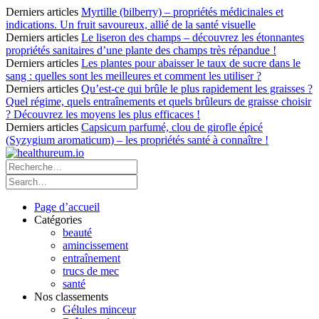
Derniers articles
Myrtille (bilberry) – propriétés médicinales et
indications. Un fruit savoureux, allié de la santé visuelle
Derniers articles
Le liseron des champs – découvrez les étonnantes
propriétés sanitaires d’une plante des champs très répandue !
Derniers articles
Les plantes pour abaisser le taux de sucre dans le
sang : quelles sont les meilleures et comment les utiliser ?
Derniers articles
Qu’est-ce qui brûle le plus rapidement les graisses ?
Quel régime, quels entraînements et quels brûleurs de graisse choisir
? Découvrez les moyens les plus efficaces !
Derniers articles
Capsicum parfumé, clou de girofle épicé
(Syzygium aromaticum) – les propriétés santé à connaître !
Page d’accueil
Catégories
beauté
amincissement
entraînement
trucs de mec
santé
Nos classements
Gélules minceur