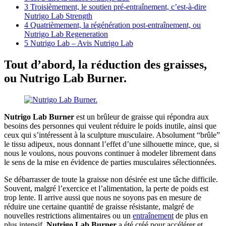
3
Troisièmement, le soutien pré-entraînement, c’est-à-dire
Nutrigo Lab Strength
4
Quatrièmement, la régénération post-entraînement, ou
Nutrigo Lab Regeneration
5
Nutrigo Lab – Avis Nutrigo Lab
Tout d’abord, la réduction des graisses,
ou Nutrigo Lab Burner.
Nutrigo Lab Burner
est un brûleur de graisse qui répondra aux
besoins des personnes qui veulent réduire le poids inutile, ainsi que
ceux qui s’intéressent à la sculpture musculaire. Absolument “brûle”
le tissu adipeux, nous donnant l’effet d’une silhouette mince, que, si
nous le voulons, nous pouvons continuer à modeler librement dans
le sens de la mise en évidence de parties musculaires sélectionnées.
Se débarrasser de toute la graisse non désirée est une tâche difficile.
Souvent, malgré l’exercice et l’alimentation, la perte de poids est
trop lente. Il arrive aussi que nous ne soyons pas en mesure de
réduire une certaine quantité de graisse résistante, malgré de
nouvelles restrictions alimentaires ou un
entraînement
de plus en
plus intensif.
Nutrigo Lab Burner
a été créé pour accélérer et