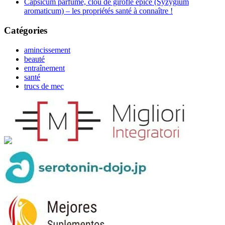
Capsicum parfumé, clou de girofle épicé (Syzygium
aromaticum) – les propriétés santé à connaître !
Catégories
amincissement
beauté
entraînement
santé
trucs de mec