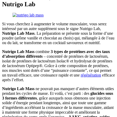
Nutrigo Lab
Si vous cherchez à augmenter le volume musculaire, vous serez
intéressé par un autre supplément sous le signe Nutrigo Lab,
Nutrigo Lab Mass
. La préparation se présente sous la forme d’une
poudre (arôme vanille et chocolat au choix) qui, mélangée à de l’eau
ou du lait, se transforme en un cocktail savoureux et nutritif.
Nutrigo Lab Mass
combine
3 types de protéines avec des taux
d’absorption différents
– concentré de protéines de lactosérum,
isolat de protéines de lactosérum Isolac® et hydrolysat de protéines
de lactosérum Optipep®. Grâce à cette composition de protéines,
nos muscles sont dotés d’une “puissance constante”, ce qui permet
un travail efficace, une croissance rapide et une
régénération
efficace
après l’effort.
Nutrigo Lab Mass
ne pouvait pas manquer d’autres éléments utiles
pendant les cycles de masse. Et voilà, c’est parti : des
glucides sous
3 formes différentes
, grâce auxquels nous obtenons une injection
solide d’énergie pendant longtemps, ainsi que toute une gamme
d’ingrédients accélérant la croissance de la masse musculaire, aidant
à maintenir une forme physique impeccable et améliorant la
régénération du corps après l’exercice –
AAKG, créatine, acides