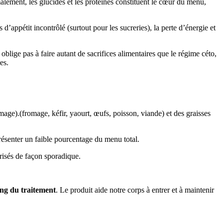
alement, les glucides et les protéines constituent le cœur du menu,
d’appétit incontrôlé (surtout pour les sucreries), la perte d’énergie et
oblige pas à faire autant de sacrifices alimentaires que le régime céto,
es.
age).(fromage, kéfir, yaourt, œufs, poisson, viande) et des graisses
présenter un faible pourcentage du menu total.
orisés de façon sporadique.
ng du traitement
. Le produit aide notre corps à entrer et à maintenir