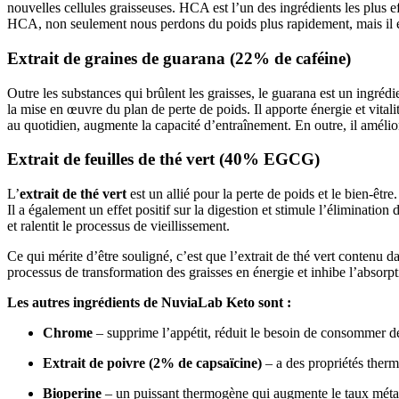
nouvelles cellules graisseuses. HCA est l’un des ingrédients les plus e
HCA, non seulement nous perdons du poids plus rapidement, mais il es
Extrait de graines de guarana (22% de caféine)
Outre les substances qui brûlent les graisses, le guarana est un ingréd
la mise en œuvre du plan de perte de poids. Il apporte énergie et vital
au quotidien, augmente la capacité d’entraînement. En outre, il amélior
Extrait de feuilles de thé vert (40% EGCG)
L’
extrait de thé vert
est un allié pour la perte de poids et le bien-êtr
Il a également un effet positif sur la digestion et stimule l’éliminatio
et ralentit le processus de vieillissement.
Ce qui mérite d’être souligné, c’est que l’extrait de thé vert conte
processus de transformation des graisses en énergie et inhibe l’absorpti
Les autres ingrédients de NuviaLab Keto sont :
Chrome
– supprime l’appétit, réduit le besoin de consommer de
Extrait de poivre (2% de capsaïcine)
– a des propriétés thermo
Bioperine
– un puissant thermogène qui augmente le taux métabo