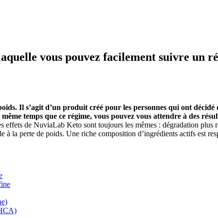
quelle vous pouvez facilement suivre un rég
oids. Il s’agit d’un produit créé pour les personnes qui ont décidé
même temps que ce régime, vous pouvez vous attendre à des résult
Les effets de NuviaLab Keto sont toujours les mêmes : dégradation plus 
acle à la perte de poids. Une riche composition d’ingrédients actifs est 
e
fine
ne)
% HCA)