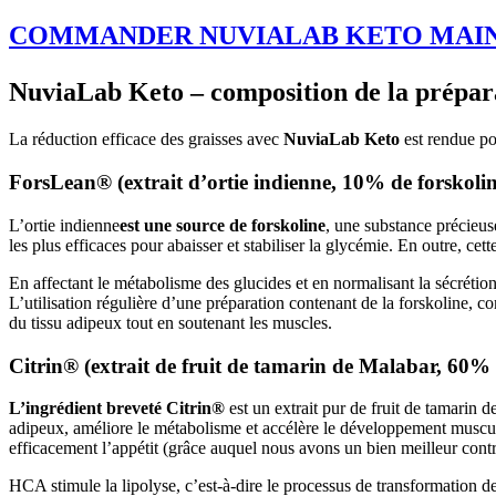
COMMANDER NUVIALAB KETO MAI
NuviaLab Keto – composition de la prépar
La réduction efficace des graisses avec
NuviaLab Keto
est rendue pos
ForsLean® (extrait d’ortie indienne, 10% de forskolin
L’ortie indienne
est une source de forskoline
, une substance précieuse
les plus efficaces pour abaisser et stabiliser la glycémie. En outre, c
En affectant le métabolisme des glucides et en normalisant la sécrétion
L’utilisation régulière d’une préparation contenant de la forskoline, 
du tissu adipeux tout en soutenant les muscles.
Citrin® (extrait de fruit de tamarin de Malabar, 60
L’ingrédient breveté Citrin®
est un extrait pur de fruit de tamarin
adipeux, améliore le métabolisme et accélère le développement muscul
efficacement l’appétit (grâce auquel nous avons un bien meilleur contr
HCA stimule la lipolyse, c’est-à-dire le processus de transformation d