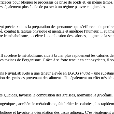
fficaces pour bloquer le processus de prise de poids et, en même temps, 
t également plus facile de passer à un régime pauvre en glucides.
ient précieux dans la préparation des personnes qui s’efforcent de perdre 
ité, combat la fatigue physique et mentale et améliore l’humeur. Il augm
e le métabolisme, accélère la combustion des calories, augmente la sensat
e. Il accélère le métabolisme, aide à brûler plus rapidement les calories
n des toxines de l’organisme. Grâce à sa forte teneur en antioxydants, il 
nu dans NuviaLab Keto a une teneur élevée en EGCG (40%) – une substanc
on des graisses provenant des aliments. Il a également un effet très béné
s glucides, favorise la combustion des graisses, normalise la glycémie.
géniques, accélère le métabolisme, fait brûler les calories plus rapideme
lique et favorise la dégradation des tissus adipeux. C’est également u