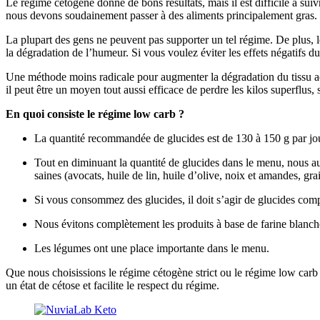
Le régime cétogène donne de bons résultats, mais il est difficile à su
nous devons soudainement passer à des aliments principalement gras.
La plupart des gens ne peuvent pas supporter un tel régime. De plus, les
la dégradation de l’humeur. Si vous voulez éviter les effets négatifs 
Une méthode moins radicale pour augmenter la dégradation du tissu a
il peut être un moyen tout aussi efficace de perdre les kilos superflus
En quoi consiste le régime low carb ?
La quantité recommandée de glucides est de 130 à 150 g par jo
Tout en diminuant la quantité de glucides dans le menu, nous au
saines (avocats, huile de lin, huile d’olive, noix et amandes, gra
Si vous consommez des glucides, il doit s’agir de glucides compl
Nous évitons complètement les produits à base de farine blanche, 
Les légumes ont une place importante dans le menu.
Que nous choisissions le régime cétogène strict ou le régime low carb 
un état de cétose et facilite le respect du régime.