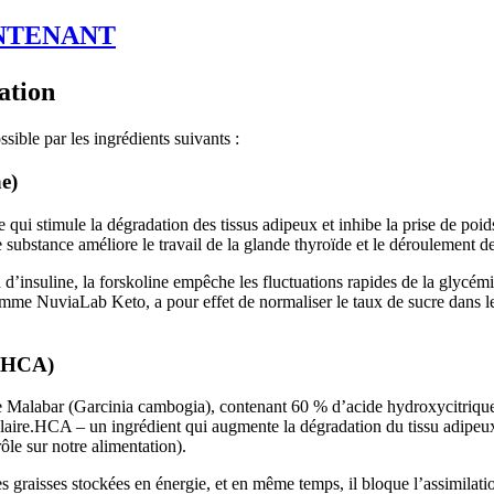
NTENANT
ation
sible par les ingrédients suivants :
e)
 qui stimule la dégradation des tissus adipeux et inhibe la prise de poid
ette substance améliore le travail de la glande thyroïde et le déroulement
 d’insuline, la forskoline empêche les fluctuations rapides de la glycémie
comme NuviaLab Keto, a pour effet de normaliser le taux de sucre dans l
% HCA)
 de Malabar (Garcinia cambogia), contenant 60 % d’acide hydroxycitrique
aire.HCA – un ingrédient qui augmente la dégradation du tissu adipeux,
ôle sur notre alimentation).
es graisses stockées en énergie, et en même temps, il bloque l’assimilat