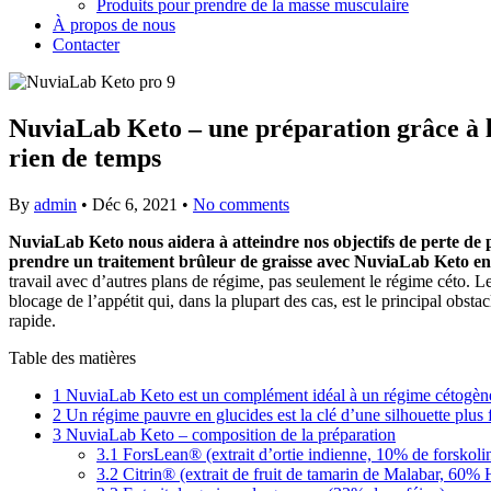
Produits pour prendre de la masse musculaire
À propos de nous
Contacter
NuviaLab Keto – une préparation grâce à la
rien de temps
By
admin
•
Déc 6, 2021
•
No comments
NuviaLab Keto nous aidera à atteindre nos objectifs de perte de p
prendre un traitement brûleur de graisse avec NuviaLab Keto en 
travail avec d’autres plans de régime, pas seulement le régime céto. 
blocage de l’appétit qui, dans la plupart des cas, est le principal obst
rapide.
Table des matières
1
NuviaLab Keto est un complément idéal à un régime cétogèn
2
Un régime pauvre en glucides est la clé d’une silhouette plus 
3
NuviaLab Keto – composition de la préparation
3.1
ForsLean® (extrait d’ortie indienne, 10% de forskoli
3.2
Citrin® (extrait de fruit de tamarin de Malabar, 60