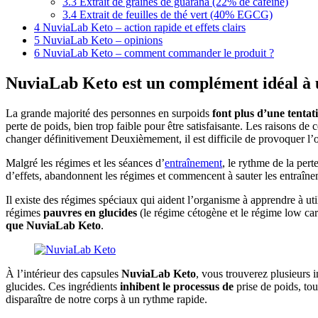
3.3
Extrait de graines de guarana (22% de caféine)
3.4
Extrait de feuilles de thé vert (40% EGCG)
4
NuviaLab Keto – action rapide et effets clairs
5
NuviaLab Keto – opinions
6
NuviaLab Keto – comment commander le produit ?
NuviaLab Keto est un complément idéal à 
La grande majorité des personnes en surpoids
font plus d’une tenta
perte de poids, bien trop faible pour être satisfaisante. Les raisons 
changer définitivement Deuxièmement, il est difficile de provoquer l’
Malgré les régimes et les séances d’
entraînement
, le rythme de la per
d’effets, abandonnent les régimes et commencent à sauter les entraîne
Il existe des régimes spéciaux qui aident l’organisme à apprendre à uti
régimes
pauvres en glucides
(le régime cétogène et le régime low carb
que NuviaLab Keto
.
À l’intérieur des capsules
NuviaLab Keto
, vous trouverez plusieurs 
glucides. Ces ingrédients
inhibent le processus de
prise de poids, to
disparaître de notre corps à un rythme rapide.