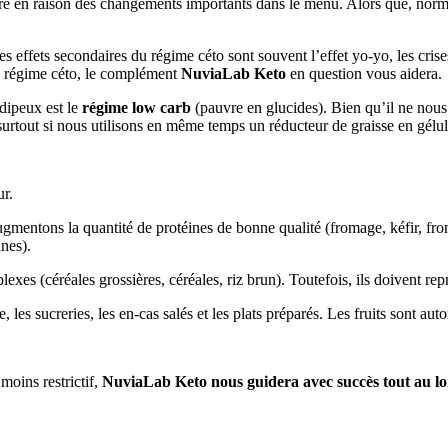
ivre en raison des changements importants dans le menu. Alors que, norm
 effets secondaires du régime céto sont souvent l’effet yo-yo, les crises 
du régime céto, le complément
NuviaLab Keto
en question vous aidera.
dipeux est le
régime low carb
(pauvre en glucides). Bien qu’il ne nous 
, surtout si nous utilisons en même temps un réducteur de graisse en gélul
ur.
gmentons la quantité de protéines de bonne qualité (fromage, kéfir, from
ines).
exes (céréales grossières, céréales, riz brun). Toutefois, ils doivent re
les sucreries, les en-cas salés et les plats préparés. Les fruits sont aut
moins restrictif,
NuviaLab Keto nous guidera avec succès tout au lo