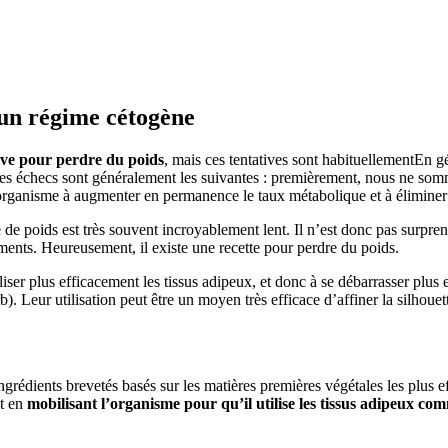
un régime cétogène
tive pour perdre du poids
, mais ces tentatives sont habituellementEn 
de ces échecs sont généralement les suivantes : premièrement, nous ne so
organisme à augmenter en permanence le taux métabolique et à éliminer e
te de poids est très souvent incroyablement lent. Il n’est donc pas sur
ments. Heureusement, il existe une recette pour perdre du poids.
liser plus efficacement les tissus adipeux, et donc à se débarrasser plus 
). Leur utilisation peut être un moyen très efficace d’affiner la silhouet
ingrédients brevetés basés sur les matières premières végétales les plus 
ut en
mobilisant l’organisme pour qu’il utilise les tissus adipeux co