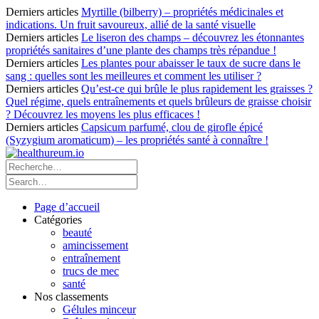
Derniers articles
Myrtille (bilberry) – propriétés médicinales et
indications. Un fruit savoureux, allié de la santé visuelle
Derniers articles
Le liseron des champs – découvrez les étonnantes
propriétés sanitaires d’une plante des champs très répandue !
Derniers articles
Les plantes pour abaisser le taux de sucre dans le
sang : quelles sont les meilleures et comment les utiliser ?
Derniers articles
Qu’est-ce qui brûle le plus rapidement les graisses ?
Quel régime, quels entraînements et quels brûleurs de graisse choisir
? Découvrez les moyens les plus efficaces !
Derniers articles
Capsicum parfumé, clou de girofle épicé
(Syzygium aromaticum) – les propriétés santé à connaître !
Page d’accueil
Catégories
beauté
amincissement
entraînement
trucs de mec
santé
Nos classements
Gélules minceur