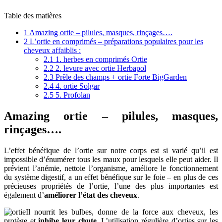
Table des matières
1
Amazing ortie – pilules, masques, rinçages….
2
L’ortie en comprimés – préparations populaires pour les
cheveux affaiblis :
2.1
1. herbes en comprimés Ortie
2.2
2. levure avec ortie Herbapol
2.3
Prêle des champs + ortie Forte BigGarden
2.4
4. ortie Solgar
2.5
5. Profolan
Amazing ortie – pilules, masques,
rinçages….
L’effet bénéfique de l’ortie sur notre corps est si varié qu’il est
impossible d’énumérer tous les maux pour lesquels elle peut aider. Il
prévient l’anémie, nettoie l’organisme, améliore le fonctionnement
du système digestif, a un effet bénéfique sur le foie – en plus de ces
précieuses propriétés de l’ortie, l’une des plus importantes est
également d’
améliorer l’état des cheveux
.
Il nourrit les bulbes, donne de la force aux cheveux, les
protège et
inhibe leur chute
. L’utilisation régulière d’orties sur les