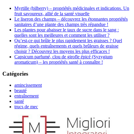
Myrtille (bilberry) – propriétés médicinales et indications. Un
fruit savoureux, allié de la santé visuelle
Le liseron des champs – découvrez les étonnantes propriétés
sanitaires d’une plante des champs très répandue !
Les plantes pour abaisser le taux de sucre dans le sang :
quelles sont les meilleures et comment les utiliser ?
Qu’est-ce qui brûle le plus rapidement les graisses ? Quel
régime, quels entraînements et quels brûleurs de graisse
choisir ? Découvrez les moyens les plus efficaces !
Capsicum parfumé, clou de girofle épicé (Syzygium
aromaticum) – les propriétés santé à connaître !
Catégories
amincissement
beauté
entraînement
santé
trucs de mec