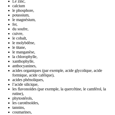
Le zinc,
calcium
le phosphore,
potassium,
le magnésium,
fer,
du soufre,
cuivre,
le cobalt,
le molybdène,
le titane,
le manganèse,
la chlorophylle,
xanthophylle,
anthocyanines,
acides organiques (par exemple, acide glycolique, acide
formique, acide caféique),
acides phénoliques,
l’acide silicique,
les flavonoïdes (par exemple, la quercétine, le camférol, la
rutine),
phytostérols,
les caroténoïdes,
tannins,
coumarines,