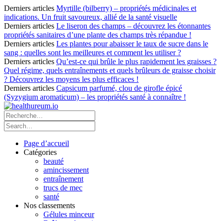
Derniers articles
Myrtille (bilberry) – propriétés médicinales et
indications. Un fruit savoureux, allié de la santé visuelle
Derniers articles
Le liseron des champs – découvrez les étonnantes
propriétés sanitaires d’une plante des champs très répandue !
Derniers articles
Les plantes pour abaisser le taux de sucre dans le
sang : quelles sont les meilleures et comment les utiliser ?
Derniers articles
Qu’est-ce qui brûle le plus rapidement les graisses ?
Quel régime, quels entraînements et quels brûleurs de graisse choisir
? Découvrez les moyens les plus efficaces !
Derniers articles
Capsicum parfumé, clou de girofle épicé
(Syzygium aromaticum) – les propriétés santé à connaître !
Page d’accueil
Catégories
beauté
amincissement
entraînement
trucs de mec
santé
Nos classements
Gélules minceur