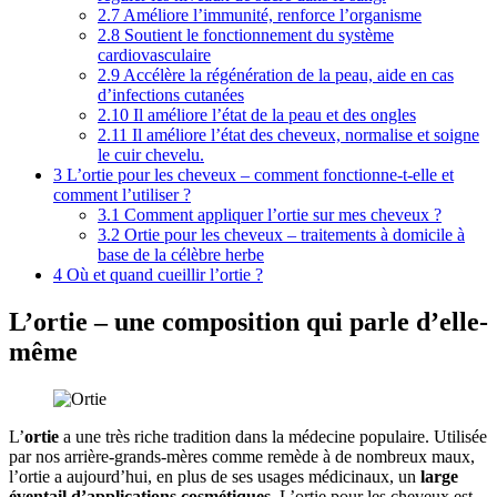
2.7
Améliore l’immunité, renforce l’organisme
2.8
Soutient le fonctionnement du système
cardiovasculaire
2.9
Accélère la régénération de la peau, aide en cas
d’infections cutanées
2.10
Il améliore l’état de la peau et des ongles
2.11
Il améliore l’état des cheveux, normalise et soigne
le cuir chevelu.
3
L’ortie pour les cheveux – comment fonctionne-t-elle et
comment l’utiliser ?
3.1
Comment appliquer l’ortie sur mes cheveux ?
3.2
Ortie pour les cheveux – traitements à domicile à
base de la célèbre herbe
4
Où et quand cueillir l’ortie ?
L’ortie – une composition qui parle d’elle-
même
L’
ortie
a une très riche tradition dans la médecine populaire. Utilisée
par nos arrière-grands-mères comme remède à de nombreux maux,
l’ortie a aujourd’hui, en plus de ses usages médicinaux, un
large
éventail d’applications cosmétiques
. L’ortie pour les cheveux est