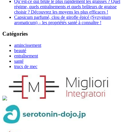
Qu’est-ce qui brûle le plus rapidement les graisses ? Quel
régime, quels entraînements et quels brûleurs de graisse
choisir ? Découvrez les moyens les plus efficaces !
Capsicum parfumé, clou de girofle épicé (Syzygium
aromaticum) – les propriétés santé à connaître !
Catégories
amincissement
beauté
entraînement
santé
trucs de mec