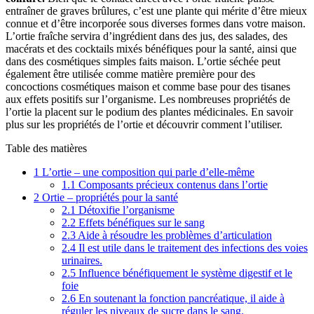
entraîner de graves brûlures, c’est une plante qui mérite d’être mieux
connue et d’être incorporée sous diverses formes dans votre maison.
L’ortie fraîche servira d’ingrédient dans des jus, des salades, des
macérats et des cocktails mixés bénéfiques pour la santé, ainsi que
dans des cosmétiques simples faits maison. L’ortie séchée peut
également être utilisée comme matière première pour des
concoctions cosmétiques maison et comme base pour des tisanes
aux effets positifs sur l’organisme. Les nombreuses propriétés de
l’ortie la placent sur le podium des plantes médicinales. En savoir
plus sur les propriétés de l’ortie et découvrir comment l’utiliser.
Table des matières
1
L’ortie – une composition qui parle d’elle-même
1.1
Composants précieux contenus dans l’ortie
2
Ortie – propriétés pour la santé
2.1
Détoxifie l’organisme
2.2
Effets bénéfiques sur le sang
2.3
Aide à résoudre les problèmes d’articulation
2.4
Il est utile dans le traitement des infections des voies
urinaires.
2.5
Influence bénéfiquement le système digestif et le
foie
2.6
En soutenant la fonction pancréatique, il aide à
réguler les niveaux de sucre dans le sang.