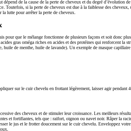
 dépend de la cause de la perte de cheveux et du degré d’évolution de l
ace. Toutefois, si la perte de cheveux est due à la faiblesse des cheveux
a lutte pour arrêter la perte de cheveux.
x
 pour que le mélange fonctionne de plusieurs façons et soit donc plus ef
s acides gras oméga riches en acides et des protéines qui renforcent la
le, huile de menthe, huile de lavande). Un exemple de masque capillaire
pliquer sur le cuir chevelu en frottant légèrement, laisser agir pendant 
ssive des cheveux et de stimuler leur croissance. Les meilleurs résultats
s et fortifiantes, tels que : raifort, oignon ou navet noir. Râper la racin
sser le jus et le frotter doucement sur le cuir chevelu. Enveloppez votre 
doux.