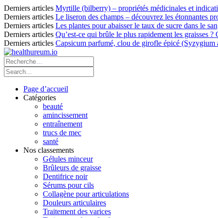
Derniers articles
Myrtille (bilberry) – propriétés médicinales et indicat
Derniers articles
Le liseron des champs – découvrez les étonnantes pro
Derniers articles
Les plantes pour abaisser le taux de sucre dans le sang
Derniers articles
Qu’est-ce qui brûle le plus rapidement les graisses ?
Derniers articles
Capsicum parfumé, clou de girofle épicé (Syzygium ar
Page d’accueil
Catégories
beauté
amincissement
entraînement
trucs de mec
santé
Nos classements
Gélules minceur
Brûleurs de graisse
Dentifrice noir
Sérums pour cils
Collagène pour articulations
Douleurs articulaires
Traitement des varices