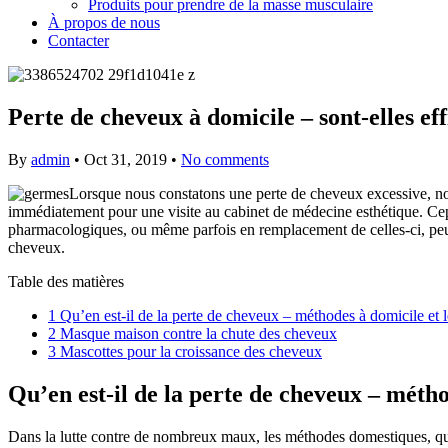
Produits pour prendre de la masse musculaire
À propos de nous
Contacter
Perte de cheveux à domicile – sont-elles eff
By
admin
•
Oct 31, 2019
•
No comments
Lorsque nous constatons une perte de cheveux excessive, nou
immédiatement pour une visite au cabinet de médecine esthétique. Cep
pharmacologiques, ou même parfois en remplacement de celles-ci, peuve
cheveux.
Table des matières
1
Qu’en est-il de la perte de cheveux – méthodes à domicile et le
2
Masque maison contre la chute des cheveux
3
Mascottes pour la croissance des cheveux
Qu’en est-il de la perte de cheveux – méthod
Dans la lutte contre de nombreux maux, les méthodes domestiques, qui r