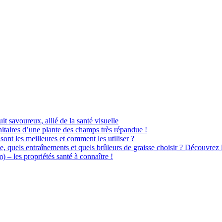
uit savoureux, allié de la santé visuelle
itaires d’une plante des champs très répandue !
sont les meilleures et comment les utiliser ?
e, quels entraînements et quels brûleurs de graisse choisir ? Découvrez 
– les propriétés santé à connaître !