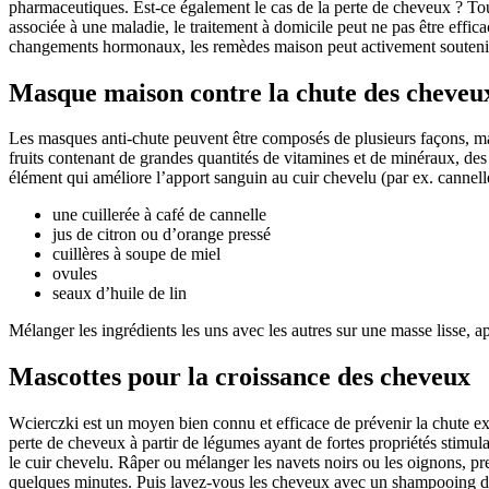
pharmaceutiques. Est-ce également le cas de la perte de cheveux ? Tout
associée à une maladie, le traitement à domicile peut ne pas être effic
changements hormonaux, les remèdes maison peut activement soutenir l
Masque maison contre la chute des cheveu
Les masques anti-chute peuvent être composés de plusieurs façons, mais
fruits contenant de grandes quantités de vitamines et de minéraux, de
élément qui améliore l’apport sanguin au cuir chevelu (par ex. cannel
une cuillerée à café de cannelle
jus de citron ou d’orange pressé
cuillères à soupe de miel
ovules
seaux d’huile de lin
Mélanger les ingrédients les uns avec les autres sur une masse lisse, ap
Mascottes pour la croissance des cheveux
Wcierczki est un moyen bien connu et efficace de prévenir la chute exce
perte de cheveux à partir de légumes ayant de fortes propriétés stimulante
le cuir chevelu. Râper ou mélanger les navets noirs ou les oignons, pre
quelques minutes. Puis lavez-vous les cheveux avec un shampooing 