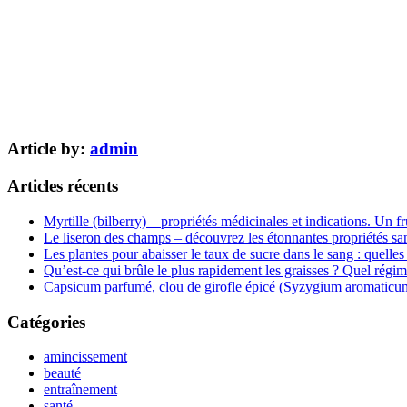
Article by:
admin
Articles récents
Myrtille (bilberry) – propriétés médicinales et indications. Un fr
Le liseron des champs – découvrez les étonnantes propriétés san
Les plantes pour abaisser le taux de sucre dans le sang : quelles 
Qu’est-ce qui brûle le plus rapidement les graisses ? Quel régim
Capsicum parfumé, clou de girofle épicé (Syzygium aromaticum) 
Catégories
amincissement
beauté
entraînement
santé